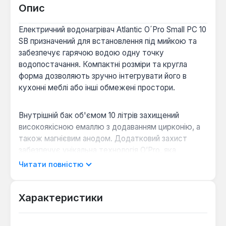
Опис
Електричний водонагрівач Atlantic O´Pro Small PC 10
SB призначений для встановлення під мийкою та
забезпечує гарячою водою одну точку
водопостачання. Компактні розміри та кругла
форма дозволяють зручно інтегрувати його в
кухонні меблі або інші обмежені простори.
Внутрішній бак об'ємом 10 літрів захищений
високоякісною емаллю з додаванням цирконію, а
також магнієвим анодом. Додатковий захист
забезпечує унікальна технологія O’Pro, яка
подвоює термін служби магнієвого анода,
Читати повністю
зменшуючи інтенсивність його витрати та
дозволяючи проводити технічне обслуговування
раз на два роки. Мідний «мокрий» ТЕН потужністю
Характеристики
1.6 кВт нагріває воду до максимальної
температури 80°С за 19 хвилин. Щільний шар