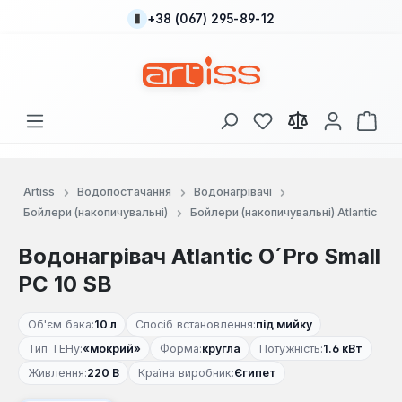
+38 (067) 295-89-12
Перейти до основного вмісту
У вас є 0 у списку
Кош
Artiss
Водопостачання
Водонагрівачі
Бойлери (накопичувальні)
Бойлери (накопичувальні) Atlantic
Водонагрівач Atlantic O´Pro Small
PC 10 SB
Об'єм бака:
10 л
Спосіб встановлення:
під мийку
Тип ТЕНу:
«мокрий»
Форма:
кругла
Потужність:
1.6 кВт
Живлення:
220 В
Країна виробник:
Єгипет