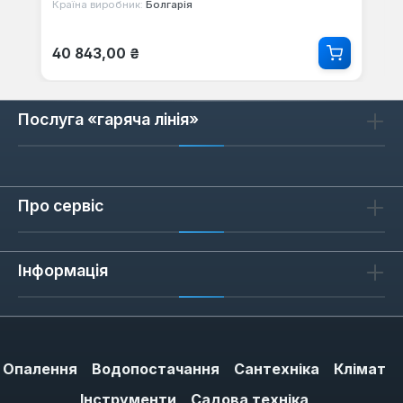
діаметр — нагрівач 338 мм, а не 287, як
Країна виробник:
Болгарія
заявлено. Буду повертати. Пакування
Звичайна ціна:
нормальне.
40 843,00 ₴
Послуга «гаряча лінія»
Про сервіс
Інформація
Опалення
Водопостачання
Сантехніка
Клімат
Інструменти
Садова техніка