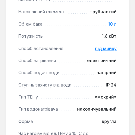
рішенням для кухонь, невеликих офісів або інших
приміщень, де потрібна швидка та надійна подача
Нагріваючий елемент
трубчастий
гарячої води для однієї точки споживання. Він
підходить для користувачів, які цінують
Об'єм бака
10 л
компактність, енергоефективність та
довговічність обладнання.
Потужність
1.6 кВт
Спосіб встановлення
під мийку
Спосіб нагрівання
електричний
Спосіб подачі води
напірний
Ступінь захисту від води
IP 24
Тип ТЕНу
«мокрий»
Тип водонагрівача
накопичувальний
Форма
кругла
Час нагріву від ел.ТЕНу з 10°С до