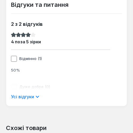
Відгуки та питання
2 з 2 відгуків
Середня оцінка 4 з 5 зірок
4 поза 5 зірки
Відмінно (1)
50%
Дуже добре (0)
Усі відгуки
0%
Хороший (1)
50%
Схожі товари