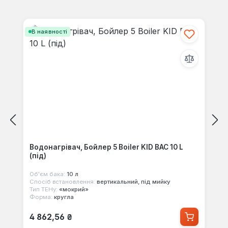
Пропустити галерею продуктів
допустимо (0)
В наявності
0%
Незадовільно (0)
0%
Залиште відгук!
Водонагрівач, Бойлер 5 Boiler KID BAC 10 L
Діліться своїм досвідом з іншими клієнтами.
(під)
Об'єм бака:
10 л
Написати відгук
Спосіб встановлення:
вертикальний, під мийку
Тип ТЕНу:
«мокрий»
Форма:
кругла
Відображати рецензії лише поточною
Звичайна ціна:
4 862,56 ₴
мовою.