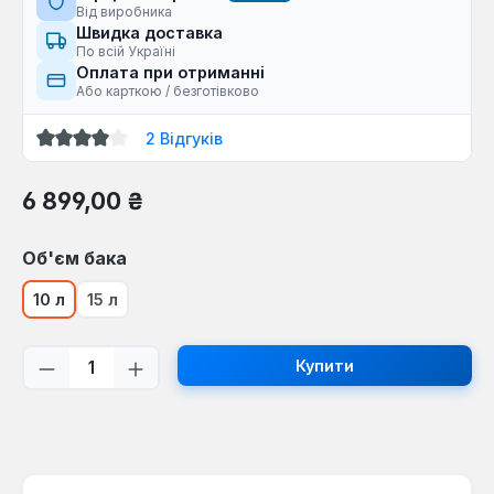
Від виробника
Швидка доставка
По всій Україні
Оплата при отриманні
Або карткою / безготівково
2 Відгуків
Середня оцінка 4 з 5 зірок
Звичайна ціна:
6 899,00 ₴
Виберіть
Об'єм бака
10 л
15 л
Кількість товару: Введіть потрібну кі
Купити