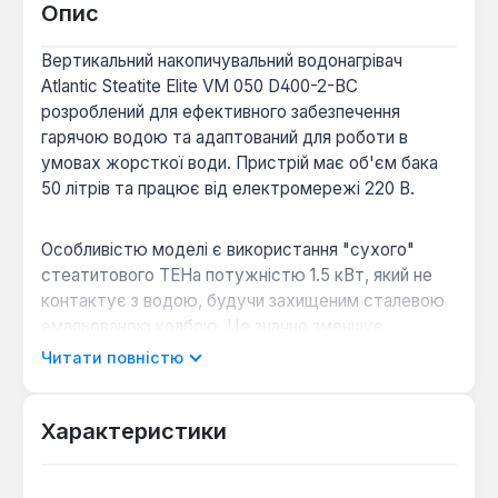
Опис
Вертикальний накопичувальний водонагрівач
Atlantic Steatite Elite VM 050 D400-2-BC
розроблений для ефективного забезпечення
гарячою водою та адаптований для роботи в
умовах жорсткої води. Пристрій має об'єм бака
50 літрів та працює від електромережі 220 В.
Особливістю моделі є використання "сухого"
стеатитового ТЕНа потужністю 1.5 кВт, який не
контактує з водою, будучи захищеним сталевою
емальованою колбою. Це значно зменшує
утворення накипу та підвищує стійкість бака до
Читати повністю
корозії. Внутрішній бак покритий високоякісною
емаллю з додаванням цирконію, що забезпечує
додатковий захист. Для запобігання корозійним
Характеристики
процесам також застосовується магнієвий анод зі
збільшеним терміном експлуатації.