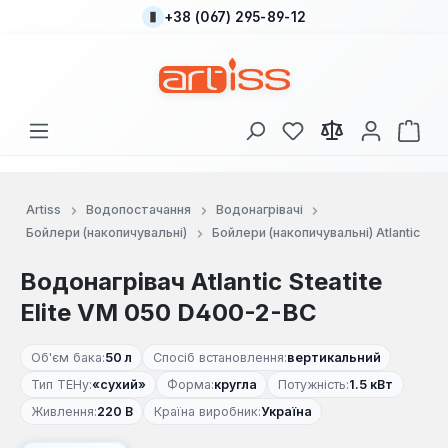
+38 (067) 295-89-12
Перейти до основного вмісту
У вас є 0 у списку
Кош
Artiss
Водопостачання
Водонагрівачі
Бойлери (накопичувальні)
Бойлери (накопичувальні) Atlantic
Водонагрівач Atlantic Steatite
Elite VM 050 D400-2-BC
Об'єм бака:
50 л
Спосіб встановлення:
вертикальний
Тип ТЕНу:
«сухий»
Форма:
кругла
Потужність:
1.5 кВт
Живлення:
220 В
Країна виробник:
Україна