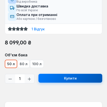
Від виробника
Швидка доставка
По всій Україні
Оплата при отриманні
Або карткою / безготівково
1 Відгук
Середня оцінка 5 з 5 зірок
Звичайна ціна:
8 099,00 ₴
Виберіть
Об'єм бака
50 л
80 л
100 л
Кількість товару: Введіть потрібну кі
Купити