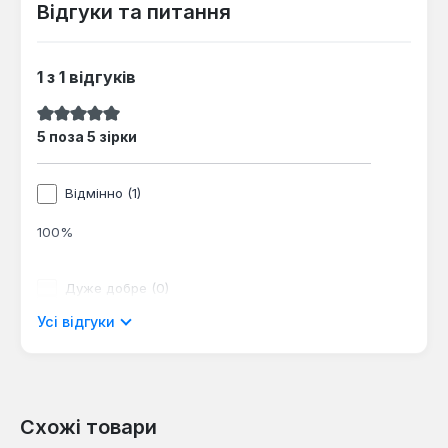
Відгуки та питання
1 з 1 відгуків
Середня оцінка 5 з 5 зірок
5 поза 5 зірки
Відмінно (1)
100%
Дуже добре (0)
Усі відгуки
0%
Хороший (0)
0%
Схожі товари