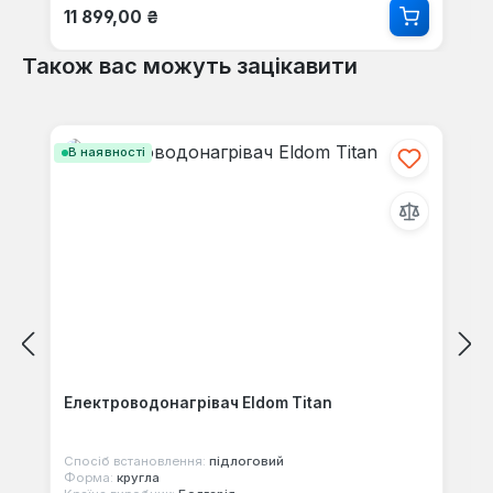
цілком нормальний агрегат. Недоліків
Звичайна ціна:
11 899,00 ₴
поки не помітив.
Також вас можуть зацікавити
Пропустити галерею продуктів
В наявності
Електроводонагрівач Eldom Titan
Спосіб встановлення:
підлоговий
Форма:
кругла