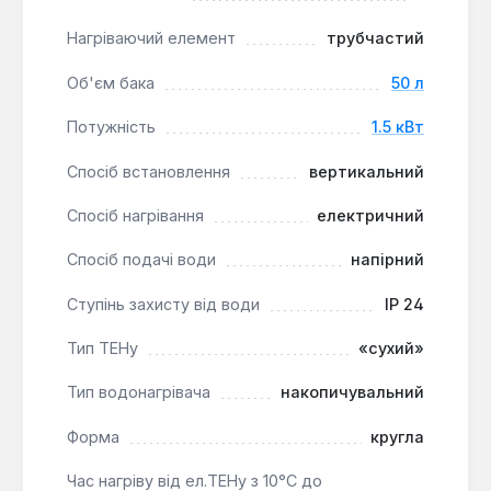
контролювати процес роботи, а патрубки з
Нагріваючий елемент
трубчастий
нержавіючої сталі забезпечують надійне
підключення.
Об'єм бака
50 л
Потужність
1.5 кВт
Водонагрівач Atlantic Steatite Elite VM 050 D400-2-
BC є оптимальним вибором для побутового
Спосіб встановлення
вертикальний
використання в квартирах, приватних будинках
або невеликих офісах, де потрібне надійне та
Спосіб нагрівання
електричний
економічне джерело гарячої води. Його
конструктивні особливості роблять його особливо
Спосіб подачі води
напірний
ефективним в регіонах з жорсткою водою.
Ступінь захисту від води
IP 24
Гарантія на робочий бак становить 8 років, на
електричну частину – 2 роки.
Тип ТЕНу
«сухий»
Тип водонагрівача
накопичувальний
Форма
кругла
Час нагріву від ел.ТЕНу з 10°С до