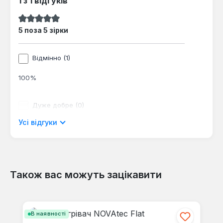
1 з 1 відгуків
Середня оцінка 5 з 5 зірок
5 поза 5 зірки
Відмінно (1)
100%
Дуже добре (0)
Усі відгуки
0%
Хороший (0)
0%
Також вас можуть зацікавити
Пропустити галерею продуктів
допустимо (0)
В наявності
0%