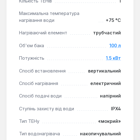
невеликі приміщення, забезпечуючи надійне
Кількість ТЕНів
1
гаряче водопостачання.
Максимальна температура
нагрівання води
+75 °С
Водонагрівач Electrolux EWH 100 Heatronic є
надійним рішенням для забезпечення гарячою
Нагріваючий елемент
трубчастий
водою в міських квартирах, офісах, заміських
Об'єм бака
100 л
будинках та дачах. Він підходить для
користувачів, які шукають ефективний, безпечний
Потужність
1.5 кВт
та довговічний пристрій з мінімальними
експлуатаційними витратами.
Спосіб встановлення
вертикальний
Спосіб нагрівання
електричний
Спосіб подачі води
напірний
Ступінь захисту від води
IPX4
Тип ТЕНу
«мокрий»
Тип водонагрівача
накопичувальний