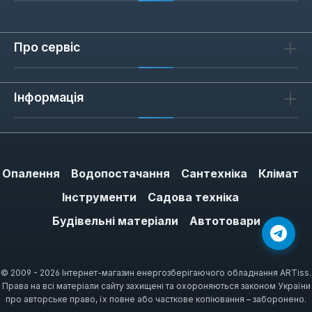
Про сервіс
1
відгук
2 липня 2015 р. 05:21
Інформація
Огляд з рейтингом 5 з 5 зірок
У мене на дачі другий сезон. Не
вимикаю. Гріє воду до встановленої
Опалення
Водопостачання
Сантехніка
Клімат
температури і сам вимикається. Як
Інструменти
Садова техніка
температура падає — сам вмикається.
Будівельні матеріали
Автотовари
Енергії споживає дуже мало. Поставив
35 градусів — комфортно, додаю на
змішувачі холодної води. Можна нагріти
© 2009 - 2026 Інтернет-магазин енергозберігаючого обладнання ARTiss.
до 90, але сенсу не бачу. Важливо: не
Права на всі матеріали сайту захищені та охороняються законом України
забудьте злити воду після сезону —
про авторське право, їх повне або часткове копіювання – заборонено.
зимує на дачі. Відмінна модель, проста в