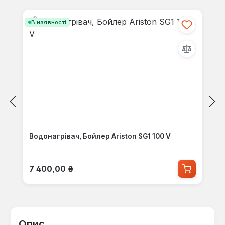
Пропустити галерею продуктів
В наявності
Водонагрівач, Бойлер Ariston SG1 100 V
Звичайна ціна:
7 400,00 ₴
Опис