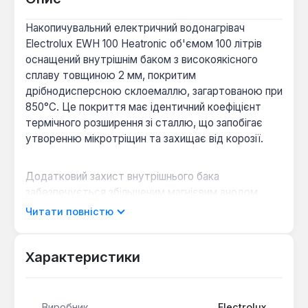
Накопичувальний електричний водонагрівач
Electrolux EWH 100 Heatronic об'ємом 100 літрів
оснащений внутрішнім баком з високоякісного
сплаву товщиною 2 мм, покритим
дрібнодисперсною склоемаллю, загартованою при
850°C. Це покриття має ідентичний коефіцієнт
термічного розширення зі сталлю, що запобігає
утворенню мікротріщин та захищає від корозії.
Додатковий захист внутрішнього бака
забезпечується збільшеним магнієвим анодом,
який нейтралізує корозійні частинки. Ефективна
Читати повністю
теплоізоляція з екологічно чистого спіненого
поліуретану товщиною 22 мм мінімізує теплові
втрати, сприяючи зниженню енергоспоживання.
Характеристики
Багатоступенева система захисту:
Виробник
Electrolux