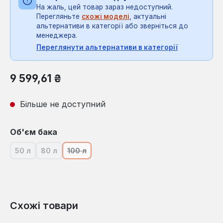
На жаль, цей товар зараз недоступний.
Перегляньте
схожі моделі
, актуальні
альтернативи в категорії або зверніться до
менеджера.
Переглянути альтернативи в категорії
Звичайна ціна:
9 599,61 ₴
Більше не доступний
Виберіть
Об'єм бака
50 л
80 л
100 л
(Ця опція наразі недоступна.)
(Ця опція наразі недоступна.)
(Ця опція наразі недоступна.)
Схожі товари