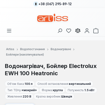
+38 (067) 295-89-12
Перейти до основного вмісту
У вас є 0 у списку
Кош
Artiss
Водопостачання
Водонагрівачі
Бойлери (накопичувальні)
Водонагрівач, Бойлер Electrolux
EWH 100 Heatronic
Об'єм бака:
100 л
Спосіб встановлення:
вертикальний
Тип ТЕНу:
«мокрий»
Форма:
кругла
Потужність:
1.5 кВт
Живлення:
220 В
Країна виробник:
Швеція