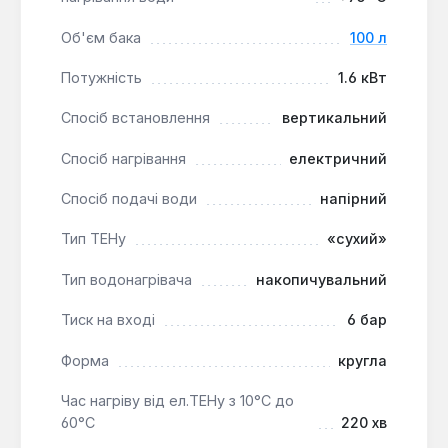
які цінують довговічність обладнання та мінімальні
вимоги до обслуговування, особливо в умовах
Об'єм бака
100 л
використання води з високим вмістом солей.
Потужність
1.6 кВт
Спосіб встановлення
вертикальний
Спосіб нагрівання
електричний
Спосіб подачі води
напірний
Тип ТЕНу
«сухий»
Тип водонагрівача
накопичувальний
Тиск на вході
6 бар
Форма
кругла
Час нагріву від ел.ТЕНу з 10°С до
60°С
220 хв