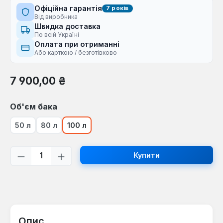
Офіційна гарантія
7 років
Від виробника
Швидка доставка
По всій Україні
Оплата при отриманні
Або карткою / безготівково
Звичайна ціна:
7 900,00 ₴
Виберіть
Об'єм бака
50 л
80 л
100 л
Кількість товару: Введіть потрібну кі
Купити
Опис