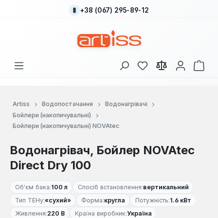
+38 (067) 295-89-12
Перейти до основного вмісту
У вас є 0 у списку
Кош
Artiss
Водопостачання
Водонагрівачі
Бойлери (накопичувальні)
Бойлери (накопичувальні) NOVAtec
Водонагрівач, Бойлер NOVAtec
Direct Dry 100
Об'єм бака:
100 л
Спосіб встановлення:
вертикальний
Тип ТЕНу:
«сухий»
Форма:
кругла
Потужність:
1.6 кВт
Живлення:
220 В
Країна виробник:
Україна