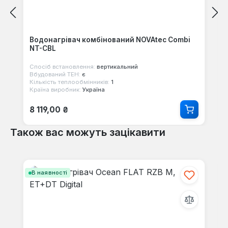
Водонагрівач комбінований NOVAtec Combi
NT-CBL
Спосіб встановлення:
вертикальний
Вбудований ТЕН:
є
Кількість теплообмінників:
1
Країна виробник:
Україна
Звичайна ціна:
8 119,00 ₴
Також вас можуть зацікавити
Пропустити галерею продуктів
В наявності