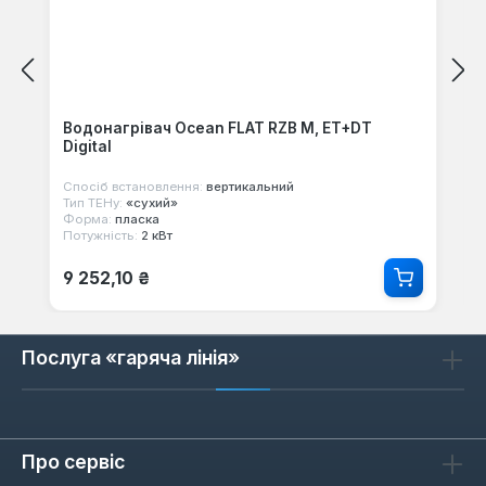
Водонагрівач Ocean FLAT RZB M, ET+DT
Digital
Спосіб встановлення:
вертикальний
Тип ТЕНу:
«сухий»
Форма:
пласка
Потужність:
2 кВт
Звичайна ціна:
9 252,10 ₴
Послуга «гаряча лінія»
Про сервіс