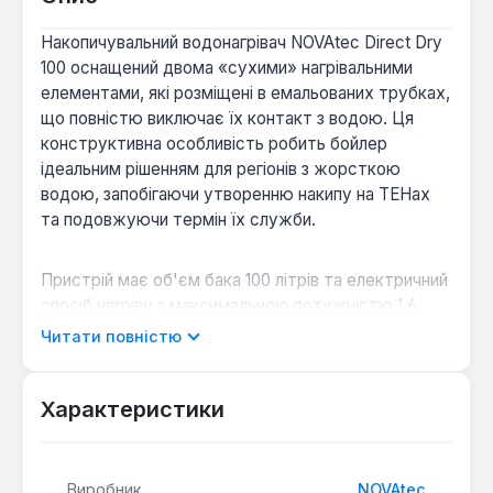
Накопичувальний водонагрівач NOVAtec Direct Dry
100 оснащений двома «сухими» нагрівальними
елементами, які розміщені в емальованих трубках,
що повністю виключає їх контакт з водою. Ця
конструктивна особливість робить бойлер
ідеальним рішенням для регіонів з жорсткою
водою, запобігаючи утворенню накипу на ТЕНах
та подовжуючи термін їх служби.
Пристрій має об'єм бака 100 літрів та електричний
спосіб нагріву з максимальною потужністю 1.6
кВт, забезпечуючи нагрів води до +75 °С.
Читати повністю
Внутрішнє покриття бака виконано з емалі, що
гарантує надійний захист від корозії. Водонагрівач
призначений для вертикального настінного
Характеристики
встановлення та працює під тиском на вході до 6
бар.
Виробник
NOVAtec