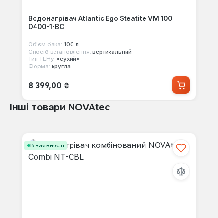
Водонагрівач Atlantic Ego Steatite VM 100
D400-1-BC
Об'єм бака:
100 л
Спосіб встановлення:
вертикальний
Тип ТЕНу:
«сухий»
Форма:
кругла
Звичайна ціна:
8 399,00 ₴
Інші товари NOVAtec
Пропустити галерею продуктів
В наявності