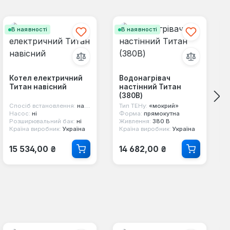
В наявності
В наявності
Котел електричний
Водонагрівач
Титан навісний
настінний Титан
(380В)
Спосіб встановлення:
настінний
Тип ТЕНу:
«мокрий»
Насос:
ні
Форма:
прямокутна
Розширювальний бак:
ні
Живлення:
380 В
Країна виробник:
Україна
Країна виробник:
Україна
Звичайна ціна:
Звичайна ціна:
15 534,00 ₴
14 682,00 ₴