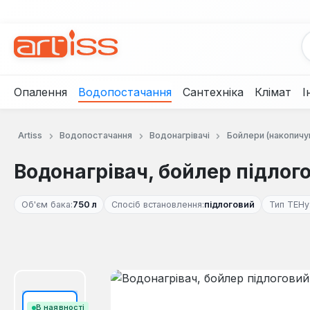
рейти до основного вмісту
Перейти до пошуку
Перейти до основної навігації
Опалення
Водопостачання
Сантехніка
Клімат
І
Artiss
Водопостачання
Водонагрівачі
Бойлери (накопичу
Водонагрівач, бойлер підлого
Об'єм бака:
750 л
Спосіб встановлення:
підлоговий
Тип ТЕНу
Пропустити галерею зображень
В наявності