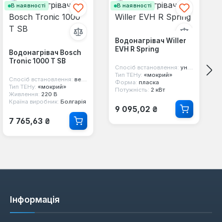
В наявності
В наявності
Водонагрівач Willer
EVH R Spring
Водонагрівач Bosch
Tronic 1000 T SB
Спосіб встановлення:
універсальний
Тип ТЕНу:
«мокрий»
Спосіб встановлення:
вертикальний
Форма:
пласка
Тип ТЕНу:
«мокрий»
Потужність:
2 кВт
Живлення:
220 В
Країна виробник:
Болгарія
Звичайна ціна:
9 095,02 ₴
Звичайна ціна:
7 765,63 ₴
Інформація