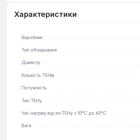
Можливість доукомплектації:
Додатково можна в
Характеристики
Цей підлоговий водонагрівач є ефективним рішенням дл
великих обсягів гарячої води. Його прямокутна форма
стабільну роботу.
Виробник
Тип обладнання
Діаметр
Кількість ТЕНів
Потужність
Тип ТЕНу
Час нагріву від ел.ТЕНу з 10°С до 60°С
Вага