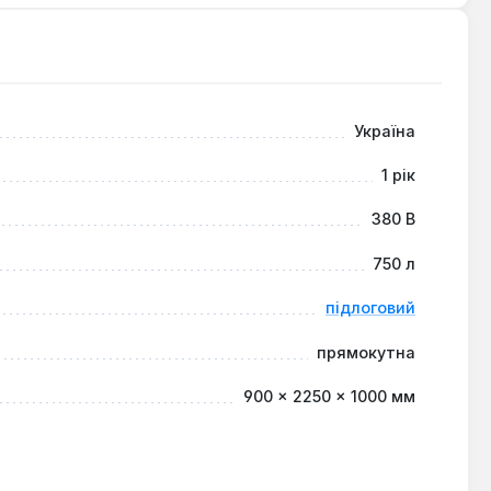
 розширення функціоналу та захисту.
 інших установ, де потрібне безперебійне постачання
його в існуючі системи водопостачання, забезпечуючи
Україна
1 рік
380 В
750 л
підлоговий
прямокутна
900 × 2250 × 1000 мм