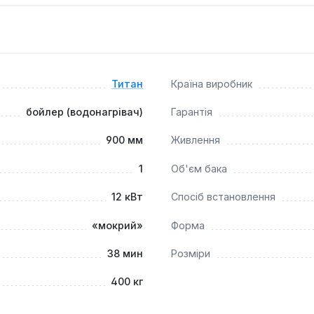
становити УЗО, добовий програматор та магнієвий анод для
я промислових об'єктів, готелів, спортивних комплексів або
 та підлоговий спосіб встановлення дозволяють інтегрувати 
Титан
Країна виробник
бойлер (водонагрівач)
Гарантія
900 мм
Живлення
1
Об'єм бака
12 кВт
Спосіб встановлення
«мокрий»
Форма
38 мин
Розміри
400 кг