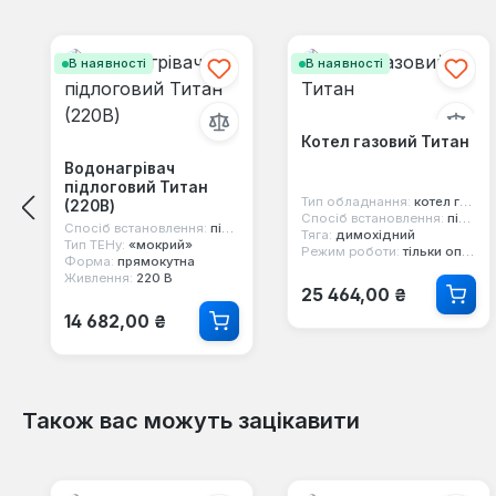
Пропустити галерею продуктів
В наявності
В наявності
Котел газовий Титан
Водонагрівач
підлоговий Титан
Тип обладнання:
котел газовий
(220В)
Спосіб встановлення:
підлоговий
Спосіб встановлення:
підлоговий
Тяга:
димохідний
Тип ТЕНу:
«мокрий»
Режим роботи:
тільки опалення
Форма:
прямокутна
Живлення:
220 В
Звичайна ціна:
25 464,00 ₴
Звичайна ціна:
14 682,00 ₴
Також вас можуть зацікавити
Пропустити галерею продуктів