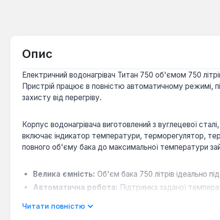
Опис
Електричний водонагрівач Титан 750 об'ємом 750 літрі
Пристрій працює в повністю автоматичному режимі, п
захисту від перегріву.
Корпус водонагрівача виготовлений з вуглецевої сталі
включає індикатор температури, терморегулятор, тер
повного об'єму бака до максимальної температури зай
Велика ємність:
Об'єм бака 750 літрів ідеально пі
Автоматична робота:
Підтримка заданої температ
Надійні матеріали:
Стінка з вуглецевої сталі та ро
Читати повністю
Швидкий нагрів:
Потужність 12 кВт дозволяє нагрі