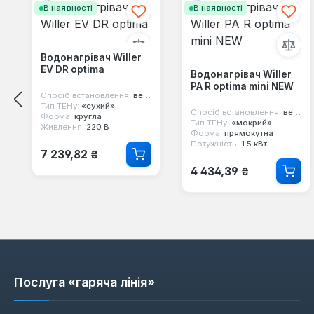
В наявності
В наявності
Водонагрівач Willer
EV DR optima
Водонагрівач Willer
PA R optima mini NEW
Спосіб встановлення:
вертикальний
Тип ТЕНу:
«сухий»
Спосіб встановлення:
вертикальний, над мийкою
Форма:
кругла
Тип ТЕНу:
«мокрий»
Живлення:
220 В
Форма:
прямокутна
Потужність:
1.5 кВт
Звичайна ціна:
7 239,82 ₴
Звичайна ціна:
4 434,39 ₴
Послуга «гаряча лінія»