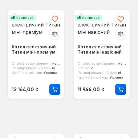
В наявності
В наявності
Котел електричний
Котел електричний
Титан міні-преміум
Титан міні навісний
Спосіб встановлення:
настінний
Спосіб встановлення:
настінний
Розширювальний бак:
ні
Насос:
є
Країна виробник:
Україна
Розширювальний бак:
ні
Країна виробник:
Україна
Звичайна ціна:
Звичайна ціна:
13 164,00 ₴
11 946,00 ₴