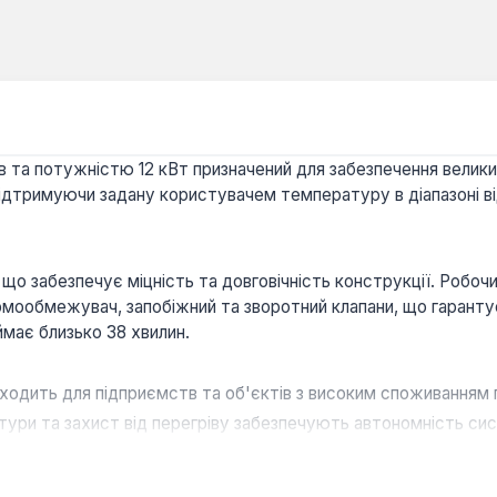
в та потужністю 12 кВт призначений для забезпечення великих
ідтримуючи задану користувачем температуру в діапазоні в
, що забезпечує міцність та довговічність конструкції. Робо
мообмежувач, запобіжний та зворотний клапани, що гарантує
має близько 38 хвилин.
дходить для підприємств та об'єктів з високим споживанням 
ури та захист від перегріву забезпечують автономність си
бочий тиск 6 бар гарантують довговічність.
ти весь об'єм води за 38 хвилин.