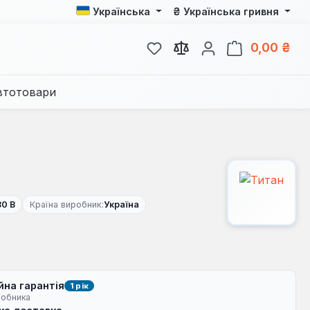
₴
Українська
Українська гривня
У вас є 0 у списку бажань
Кош
0,00 ₴
втотовари
0 В
Країна виробник:
Україна
йна гарантія
1 рік
робника