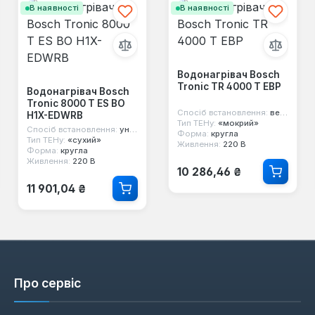
В наявності
В наявності
Водонагрівач Bosch
Tronic TR 4000 T EBP
Водонагрівач Bosch
Tronic 8000 T ES BO
Спосіб встановлення:
вертикальний
H1X-EDWRB
Тип ТЕНу:
«мокрий»
Спосіб встановлення:
універсальний
Форма:
кругла
Тип ТЕНу:
«сухий»
Живлення:
220 В
Форма:
кругла
Живлення:
220 В
Звичайна ціна:
10 286,46 ₴
Звичайна ціна:
11 901,04 ₴
Про сервіс