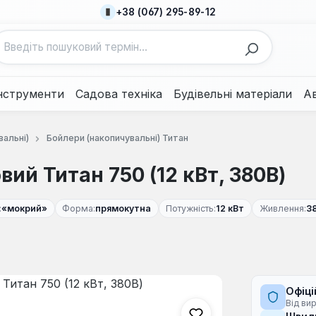
+38 (067) 295-89-12
нструменти
Садова техніка
Будівельні матеріали
А
вальні)
Бойлери (накопичувальні) Титан
вий Титан 750 (12 кВт, 380В)
:
«мокрий»
Форма:
прямокутна
Потужність:
12 кВт
Живлення:
38
Офіці
Від ви