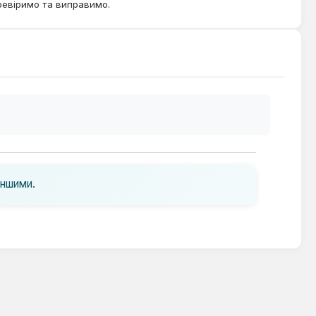
ревіримо та виправимо.
іншими.