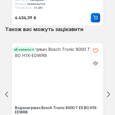
Тип ТЕНу:
«мокрий»
Форма:
прямокутна
Потужність:
1.5 кВт
Звичайна ціна:
4 434,39 ₴
Також вас можуть зацікавити
Пропустити галерею продуктів
В наявності
Водонагрівач Bosch Tronic 8000 T ES BO H1X-
EDWRB