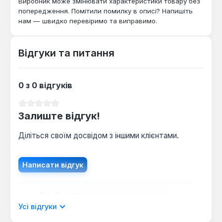
Виробник може змінювати характеристики товару без
попередження. Помітили помилку в описі? Напишіть
нам — швидко перевіримо та виправимо.
Відгуки та питання
0 з 0 відгуків
Середня оцінка 0 з 5 зірок
Залиште відгук!
Діліться своїм досвідом з іншими клієнтами.
Написати відгук
Відображати рецензії лише поточною
мовою.
Усі відгуки