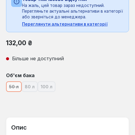
На жаль, цей товар зараз недоступний.
Перегляньте актуальні альтернативи в категорії
або зверніться до менеджера.
Переглянути альтернативи в категорії
Звичайна ціна:
132,00 ₴
Більше не доступний
Виберіть
Об'єм бака
50 л
80 л
100 л
(Ця опція наразі недоступна.)
(Ця опція наразі недоступна.)
(Ця опція наразі недоступна.)
Опис