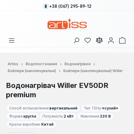
+38 (067) 295-89-12
Перейти до основного вмісту
У вас є 0 у списку
Кош
Artiss
Водопостачання
Водонагрівачі
Бойлери (накопичувальні)
Бойлери (накопичувальні) Willer
Водонагрівач Willer EV50DR
premium
Спосіб встановлення:
вертикальний
Тип ТЕНу:
«сухий»
Форма:
кругла
Потужність:
2 кВт
Живлення:
220 В
Країна виробник:
Китай