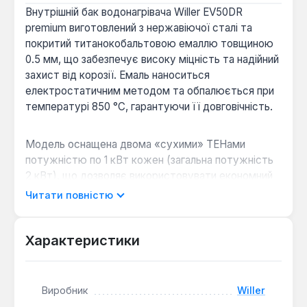
Внутрішній бак водонагрівача Willer EV50DR
premium виготовлений з нержавіючої сталі та
покритий титанокобальтовою емаллю товщиною
0.5 мм, що забезпечує високу міцність та надійний
захист від корозії. Емаль наноситься
електростатичним методом та обпалюється при
температурі 850 °C, гарантуючи її довговічність.
Модель оснащена двома «сухими» ТЕНами
потужністю по 1 кВт кожен (загальна потужність
2 кВт), що дозволяє використовувати економний
режим, вмикаючи лише один ТЕН. Це особливо
Читати повністю
актуально для будинків зі старою
електропроводкою, де висока потужність може
бути ризикованою. «Сухі» ТЕНи не мають прямого
Характеристики
контакту з водою, оскільки розташовані в
спеціальній колбі, що значно подовжує їх термін
служби порівняно з «мокрими» аналогами. Великий
Виробник
Willer
діаметр фланця (100 мм) спрощує доступ до