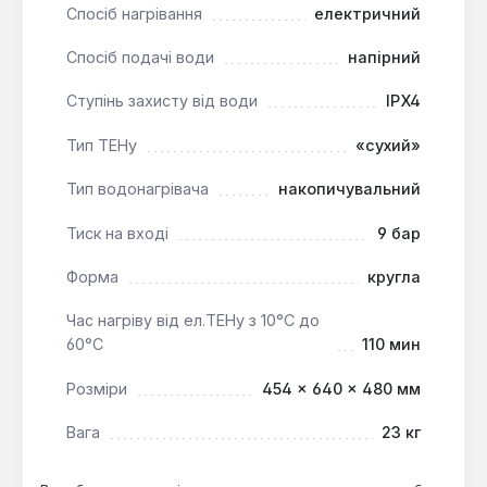
Спосіб нагрівання
електричний
Водонагрівач Willer EV50DR premium об'ємом 50
Спосіб подачі води
напірний
літрів з вертикальним способом встановлення та
круглою формою є практичним рішенням для
Ступінь захисту від води
IPX4
забезпечення гарячою водою невеликих сімей або
квартир. Його конструктивні особливості та
Тип ТЕНу
«сухий»
системи захисту гарантують надійну та
економічну експлуатацію протягом тривалого
Тип водонагрівача
накопичувальний
часу.
Тиск на вході
9 бар
Форма
кругла
Час нагріву від ел.ТЕНу з 10°С до
60°С
110 мин
Розміри
454 × 640 × 480 мм
Вага
23 кг