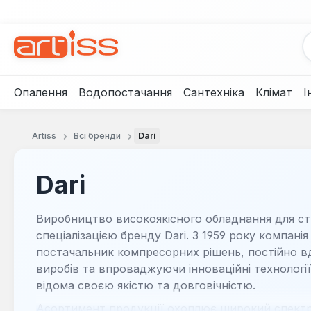
рейти до основного вмісту
Перейти до пошуку
Перейти до основної навігації
Опалення
Водопостачання
Сантехніка
Клімат
І
Artiss
Всі бренди
Dari
Dari
Виробництво високоякісного обладнання для ст
спеціалізацією бренду Dari. З 1959 року компані
постачальник компресорних рішень, постійно 
виробів та впроваджуючи інноваційні технології.
відома своєю якістю та довговічністю.
Асортимент продукції охоплює широкий спектр