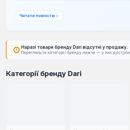
поршневі та гвинтові компресори, а також комп
компактні моделі для мобільного використання, 
Читати повністю
інтенсивної експлуатації.
Обладнання Dari знаходить застосування у різн
майстерень до промислових підприємств. Воно 
сервісів, деревообробних та металообробних цех
Наразі товари бренду Dari відсутні у продажу.
забезпечення стабільної роботи пневматичного 
Перегляньте категорії бренду нижче — у них доступні
повітря.
Категорії бренду Dari