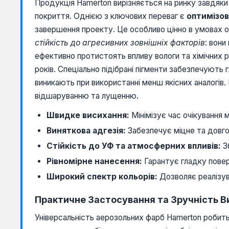
Продукція Hamerton вирізняється на ринку завдяки
покриття. Однією з ключових переваг є
оптимізо
завершення проекту. Це особливо цінно в умовах 
стійкість до агресивних зовнішніх факторів
: вони
ефективно протистоять впливу вологи та хімічних 
років. Спеціально підібрані пігменти забезпечують 
виникають при використанні менш якісних аналогів. 
відшаруванню та лущенню.
Швидке висихання:
Мінімізує час очікування
Виняткова адгезія:
Забезпечує міцне та довгов
Стійкість до УФ та атмосферних впливів:
Зб
Рівномірне нанесення:
Гарантує гладку пове
Широкий спектр кольорів:
Дозволяє реалізув
Практичне Застосування та Зручність 
Універсальність аерозольних фарб Hamerton робить