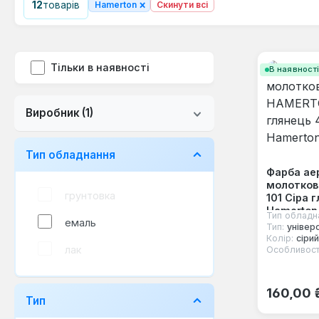
×
12
товарів
Hamerton
Скинути всі
Тільки в наявності
В наявност
Виробник
(1)
Тип обладнання
Фарба ае
молотко
грунтовка
101 Сіра 
Hamerton 
Тип обладн
емаль
Тип:
універ
Колір:
сірий
лак
Особливост
Звичайна
160,00 
Тип