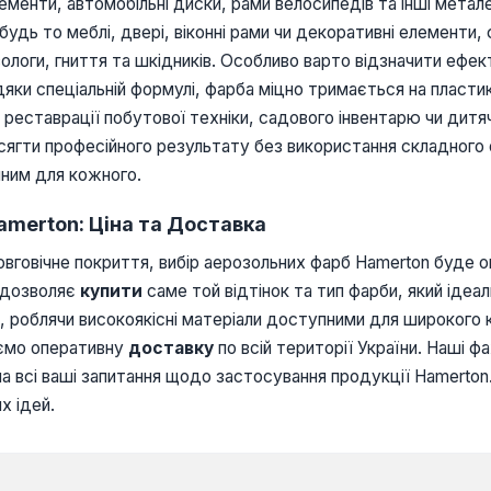
лементи, автомобільні диски, рами велосипедів та інші метал
будь то меблі, двері, віконні рами чи декоративні елементи
логи, гниття та шкідників. Особливо варто відзначити ефект
яки спеціальній формулі, фарба міцно тримається на пласти
реставрації побутової техніки, садового інвентарю чи дитя
сягти професійного результату без використання складного 
ним для кожного.
amerton: Ціна та Доставка
довговічне покриття, вибір аерозольних фарб Hamerton буде
о дозволяє
купити
саме той відтінок та тип фарби, який іде
n, роблячи високоякісні матеріали доступними для широкого 
уємо оперативну
доставку
по всій території України. Наші ф
а всі ваші запитання щодо застосування продукції Hamerton.
х ідей.