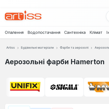
рейти до основного вмісту
Перейти до пошуку
Перейти до основної навігації
Опалення
Водопостачання
Сантехніка
Клімат
І
Artiss
Будівельні матеріали
Фарби та аерозолі
Аерозоль
Аерозольні фарби Hamerton