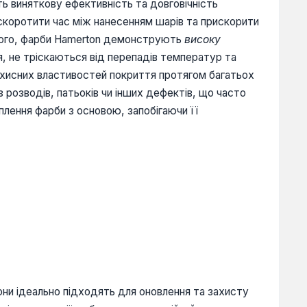
ь виняткову ефективність та довговічність
скоротити час між нанесенням шарів та прискорити
 того, фарби Hamerton демонструють
високу
я, не тріскаються від перепадів температур та
захисних властивостей покриття протягом багатьох
з розводів, патьоків чи інших дефектів, що часто
еплення фарби з основою, запобігаючи її
они ідеально підходять для оновлення та захисту