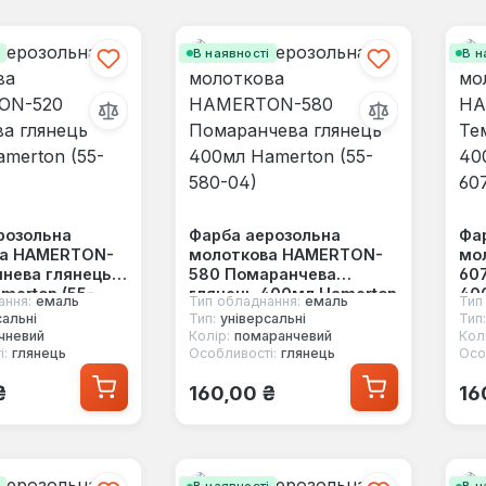
і
В наявності
В н
розольна
Фарба аерозольна
Фа
ва HAMERTON-
молоткова HAMERTON-
мо
чнева глянець
580 Помаранчева
607
merton (55-
глянець 400мл Hamerton
400
ання:
емаль
Тип обладнання:
емаль
Тип
(55-580-04)
60
сальні
Тип:
універсальні
Тип:
чневий
Колір:
помаранчевий
Колі
і:
глянець
Особливості:
глянець
Осо
 ціна:
Звичайна ціна:
Зв
₴
160,00 ₴
16