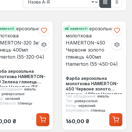
аявності
В наявності
рба аерозольна
лоткова HAMERTON-
Фарба аерозольна
 Зелена глянець
молоткова HAMERTON-
мл Hamerton (55-
450 Червоне золото
 обладнання:
емаль
0-04)
глянець 400мл Hamerton
універсальні
Тип обладнання:
емаль
р:
зелений
(55-450-04)
Тип:
універсальні
бливості:
глянець
Колір:
червоний
Особливості:
глянець
ичайна ціна:
Звичайна ціна:
0,00 ₴
160,00 ₴