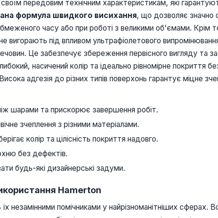
 своїм передовим технічним характеристикам, які гарантуют
вана формула швидкого висихання
, що дозволяє значно 
обмеженого часу або при роботі з великими об'ємами. Крім
 не вигорають під впливом ультрафіолетового випромінюванн
речовин. Це забезпечує збереження первісного вигляду та 
глибокий, насичений колір та ідеально рівномірне покриття бе
Висока адгезія до різних типів поверхонь гарантує міцне зч
 між шарами та прискорює завершення робіт.
ічне зчеплення з різними матеріалами.
ерігає колір та цілісність покриття надовго.
рхню без дефектів.
ати будь-які дизайнерські задуми.
Використання Hamerton
 їх незамінними помічниками у найрізноманітніших сферах. В