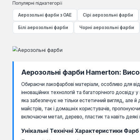
Популярні підкатегорії
сірий
Аерозольні фарби з ОАЕ
Сірі аерозольні фарби
фіолетовий
Білі аерозольні фарби
Чорні аерозольні фарби
червоний
чорний
Аерозольні фарби Hamerton: Висо
Обираючи лакофарбові матеріали, особливо для від
інноваційних технологій та багаторічного досвіду у
яка забезпечує не тільки естетичний вигляд, але 
майстрів, так і домашніх користувачів, пропонуючи
включаючи метал, дерево, пластик та навіть деякі
Унікальні Технічні Характеристики Фарб