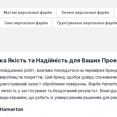
Матові аерозольні фарби
Зелені аерозольні фарби
Сині аерозольні фарби
Ґрунтувальні аерозольні фарб
ка Якість та Надійність для Ваших Прое
повідальних робіт, важливо покладатися на перевірені бренд
 виробництві покриттів. Цей бренд здобув довіру споживачів 
й довготривалий захист оброблених поверхонь. Фарби Hamert
 легкість у застосуванні та бездоганний результат. Вони ід
 види кераміки, що робить їх універсальним рішенням для ре
 Hamerton