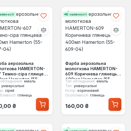
аявності
В наявності
рба аерозольна
Фарба аерозольна
лоткова HAMERTON-
молоткова HAMERTON-
 Темно-сіра глянцева
609 Коричнева глянець
мл Hamerton (55-
400мл Hamerton (55-
 обладнання:
емаль
Тип обладнання:
емаль
7-04)
609-04)
універсальні
Тип:
універсальні
р:
сірий
Колір:
коричневий
бливості:
глянець
Особливості:
глянець
ичайна ціна:
Звичайна ціна:
0,00 ₴
160,00 ₴