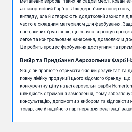
металевих виробів, таких як садові меблі, ковані е
антикорозійний бар'єр. Для дерев'яних поверхонь, 
вигляду, але й створюють додатковий захист від во
часто є складним матеріалом для фарбування. Завд
спеціальних ґрунтовок, що значно спрощує процес 
легке та контрольоване нанесення, дозволяючи до
Це робить процес фарбування доступним та приєм
Вибір та Придбання Аерозольних Фарб H
Якщо ви прагнете отримати якісний результат та 
повну лінійку продукції цього відомого бренду, щ
конкурентну
ціну
на всі аерозольні фарби Hamerto
швидкість отримання замовлення, тому забезпеч
консультацію, допомогти з вибором та відповісти н
товар, але й надійного партнера для реалізації ваши