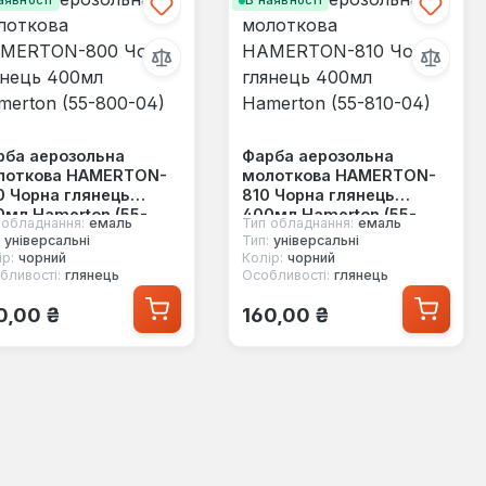
аявності
В наявності
рба аерозольна
Фарба аерозольна
лоткова HAMERTON-
молоткова HAMERTON-
0 Чорна глянець
810 Чорна глянець
мл Hamerton (55-
400мл Hamerton (55-
 обладнання:
емаль
Тип обладнання:
емаль
0-04)
810-04)
універсальні
Тип:
універсальні
р:
чорний
Колір:
чорний
бливості:
глянець
Особливості:
глянець
ичайна ціна:
Звичайна ціна:
0,00 ₴
160,00 ₴