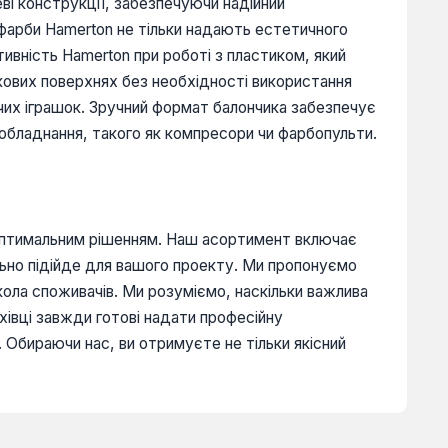
еві конструкції, забезпечуючи надійний
, фарби Hamerton не тільки надають естетичного
ивність Hamerton при роботі з пластиком, який
кових поверхнях без необхідності використання
чих іграшок. Зручний формат балончика забезпечує
обладнання, такого як компресори чи фарбопульти.
 оптимальним рішенням. Наш асортимент включає
ально підійде для вашого проекту. Ми пропонуємо
кола споживачів. Ми розуміємо, наскільки важлива
ахівці завжди готові надати професійну
 Обираючи нас, ви отримуєте не тільки якісний