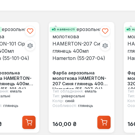
і
В наявності
В н
розольна
Фарба аерозольна
Фа
ва HAMERTON-
молоткова HAMERTON-
мо
глянець 400мл
207 Синя глянець 400мл
320
(55-101-04)
Hamerton (55-207-04)
400
ання:
емаль
Тип обладнання:
емаль
Тип
32
сальні
Тип:
універсальні
Тип:
Колір:
синій
Колі
і:
глянець
Особливості:
глянець
Осо
 ціна:
Звичайна ціна:
Зв
₴
160,00 ₴
16