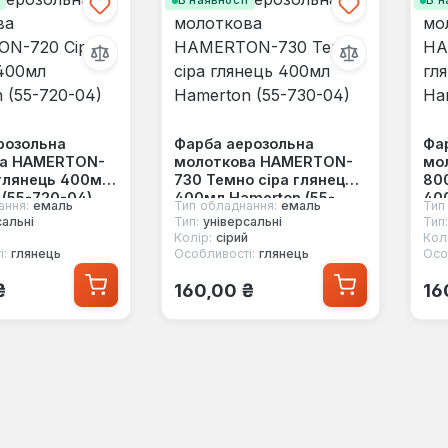
і
В наявності
В н
розольна
Фарба аерозольна
Фа
ва HAMERTON-
молоткова HAMERTON-
мо
 глянець 400мл
730 Темно сіра глянець
80
 (55-720-04)
400мл Hamerton (55-
400
ання:
емаль
Тип обладнання:
емаль
Тип
730-04)
80
сальні
Тип:
універсальні
Тип:
Колір:
сірий
Колі
і:
глянець
Особливості:
глянець
Осо
 ціна:
Звичайна ціна:
Зв
₴
160,00 ₴
16