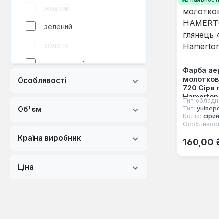
В наявност
жовтий
зелений
золото
коричневий
Фарба ае
молотко
Особливості
кремовий
720 Сіра
Hamerton
Тип обладн
мідь
Тип:
універ
Об'єм
Колір:
сірий
помаранчевий
Особливост
Звичайна
Країна виробник
прозорий
160,00 
рожевий
Ціна
синій
слонова кістка
срібло