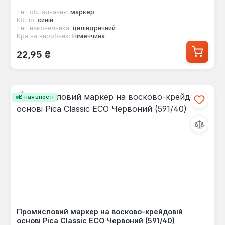
Тип обладнання:
маркер
Колір:
синій
Тип наконечника:
циліндричний
Країна виробник:
Німеччина
Звичайна ціна:
22,95 ₴
В наявності
Промисловий маркер на восково-крейдовій
основі Pica Classic ECO Червоний (591/40)