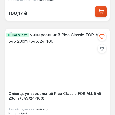
Звичайна ціна:
100,17 ₴
В наявності
Олівець універсальний Pica Classic FOR ALL 545
23cm (545/24-100)
Тип обладнання:
олівець
Колір:
сірий