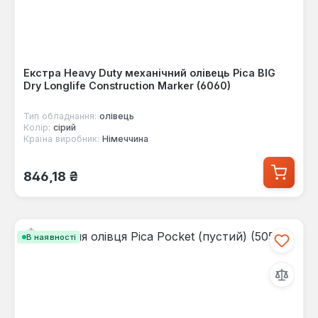
Екстра Heavy Duty механічний олівець Pica BIG
Dry Longlife Construction Marker (6060)
Тип обладнання:
олівець
Колір:
сірий
Країна виробник:
Німеччина
Звичайна ціна:
846,18 ₴
В наявності