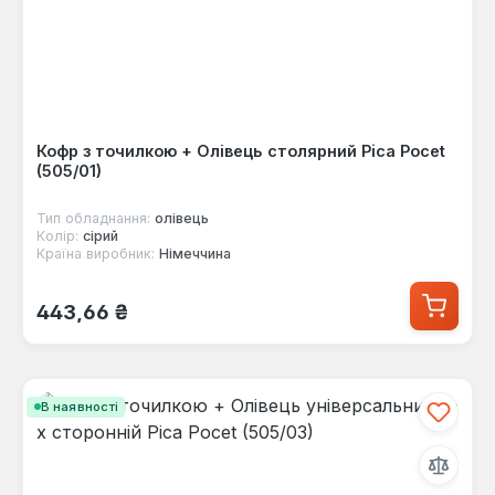
Кофр з точилкою + Олівець столярний Pica Pocet
(505/01)
Тип обладнання:
олівець
Колір:
сірий
Країна виробник:
Німеччина
Звичайна ціна:
443,66 ₴
В наявності