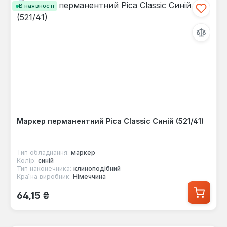
В наявності
Маркер перманентний Pica Classic Синій (521/41)
Тип обладнання:
маркер
Колір:
синій
Тип наконечника:
клиноподібний
Країна виробник:
Німеччина
Звичайна ціна:
64,15 ₴