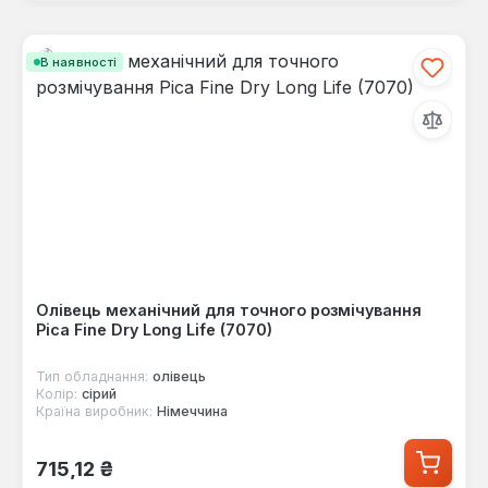
В наявності
Олівець механічний для точного розмічування
Pica Fine Dry Long Life (7070)
Тип обладнання:
олівець
Колір:
сірий
Країна виробник:
Німеччина
Звичайна ціна:
715,12 ₴