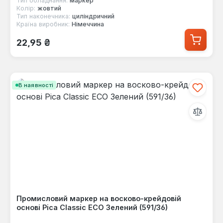
Тип обладнання:
маркер
Колір:
жовтий
Тип наконечника:
циліндричний
Країна виробник:
Німеччина
Звичайна ціна:
22,95 ₴
В наявності
Промисловий маркер на восково-крейдовій
основі Pica Classic ECO Зелений (591/36)