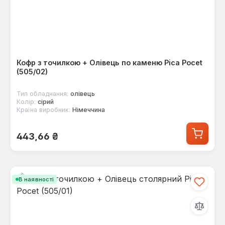
Кофр з точилкою + Олівець по каменю Pica Pocet
(505/02)
Тип обладнання:
олівець
Колір:
сірий
Країна виробник:
Німеччина
Звичайна ціна:
443,66 ₴
В наявності