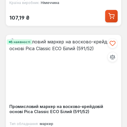
Країна виробник:
Німеччина
Звичайна ціна:
107,19 ₴
В наявності
Промисловий маркер на восково-крейдовій
основі Pica Classic ECO Білий (591/52)
Тип обладнання:
маркер