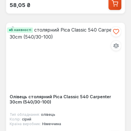
Звичайна ціна:
58,05 ₴
В наявності
Олівець столярний Pica Classic 540 Carpenter
30cm (540/30-100)
Тип обладнання:
олівець
Колір:
сірий
Країна виробник:
Німеччина