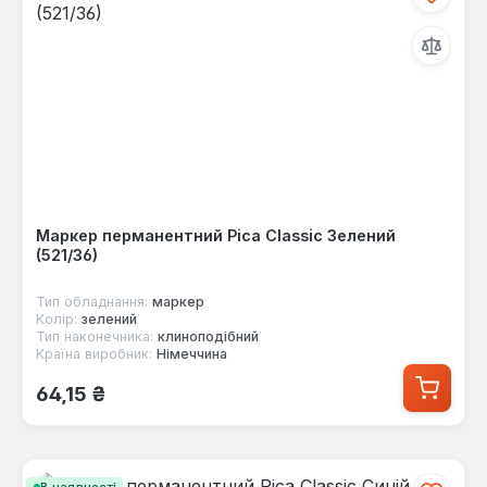
Маркер перманентний Pica Classic Зелений
(521/36)
Тип обладнання:
маркер
Колір:
зелений
Тип наконечника:
клиноподібний
Країна виробник:
Німеччина
Звичайна ціна:
64,15 ₴
В наявності