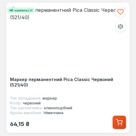
В наявності
Маркер перманентний Pica Classic Червоний
(521/40)
Тип обладнання:
маркер
Колір:
червоний
Тип наконечника:
клиноподібний
Країна виробник:
Німеччина
Звичайна ціна:
64,15 ₴