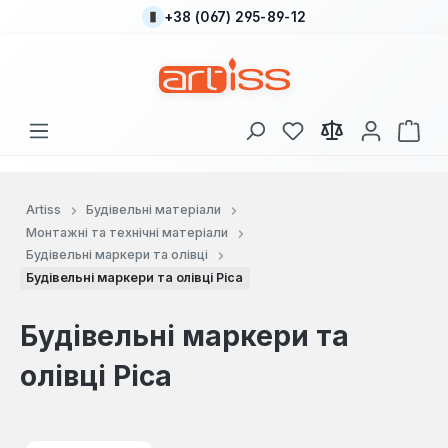
+38 (067) 295-89-12
Перейти до основного вмісту
У вас є 0 у списку
Кош
Artiss
Будівельні матеріали
Монтажні та технічні матеріали
Будівельні маркери та олівці
Будівельні маркери та олівці Pica
Будівельні маркери та
олівці Pica