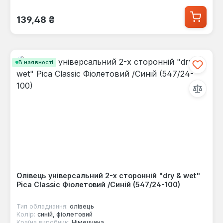
Звичайна ціна:
139,48 ₴
В наявності
Олівець універсальний 2-х сторонній "dry & wet"
Pica Classic Фіолетовий /Синій (547/24-100)
Тип обладнання:
олівець
Колір:
синій, фіолетовий
Країна виробник:
Німеччина