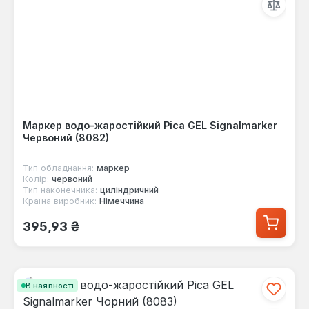
Маркер водо-жаростійкий Pica GEL Signalmarker
Червоний (8082)
Тип обладнання:
маркер
Колір:
червоний
Тип наконечника:
циліндричний
Країна виробник:
Німеччина
Звичайна ціна:
395,93 ₴
В наявності