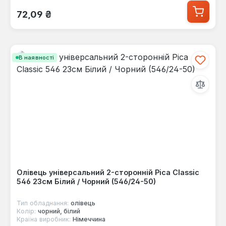
Звичайна ціна:
72,09 ₴
В наявності
Олівець універсальний 2-сторонній Pica Classic
546 23см Білий / Чорний (546/24-50)
Тип обладнання:
олівець
Колір:
чорний, білий
Країна виробник:
Німеччина