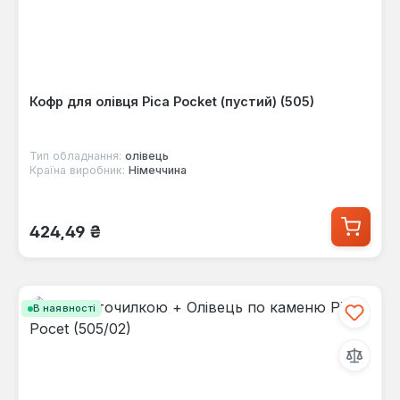
Кофр для олівця Pica Pocket (пустий) (505)
Тип обладнання:
олівець
Країна виробник:
Німеччина
Звичайна ціна:
424,49 ₴
В наявності