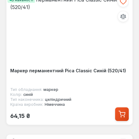
Маркер перманентний Pica Classic Синій (520/41)
Тип обладнання:
маркер
Колір:
синій
Тип наконечника:
циліндричний
Країна виробник:
Німеччина
Звичайна ціна:
64,15 ₴