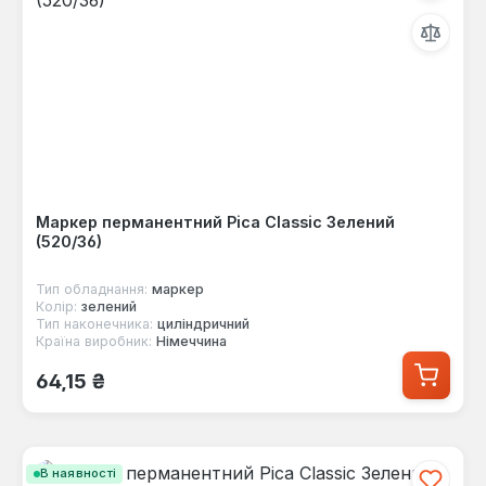
Маркер перманентний Pica Classic Зелений
(520/36)
Тип обладнання:
маркер
Колір:
зелений
Тип наконечника:
циліндричний
Країна виробник:
Німеччина
Звичайна ціна:
64,15 ₴
В наявності