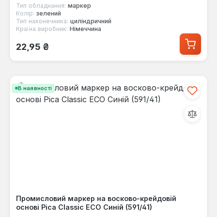
Тип обладнання:
маркер
Колір:
зелений
Тип наконечника:
циліндричний
Країна виробник:
Німеччина
Звичайна ціна:
22,95 ₴
В наявності
Промисловий маркер на восково-крейдовій
основі Pica Classic ECO Синій (591/41)