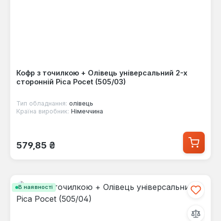
Кофр з точилкою + Олівець універсальний 2-х
сторонній Pica Pocet (505/03)
Тип обладнання:
олівець
Країна виробник:
Німеччина
Звичайна ціна:
579,85 ₴
В наявності