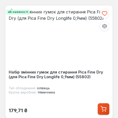
В наявності
Набір змінних гумок для стирання Pica Fine Dry
(для Pica Fine Dry Longlife 0,9мм) (55802)
Тип обладнання:
олівець
Країна виробник:
Німеччина
Звичайна ціна:
179,71 ₴