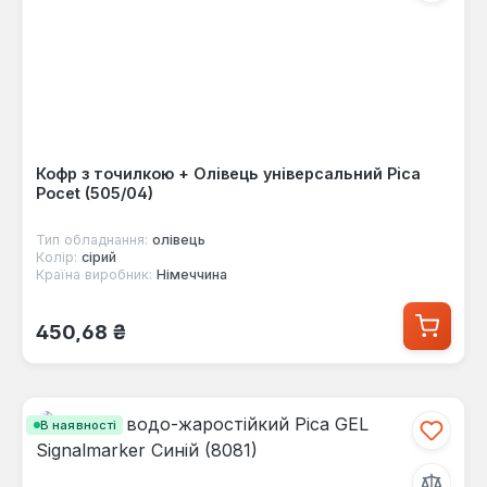
Кофр з точилкою + Олівець універсальний Pica
Pocet (505/04)
Тип обладнання:
олівець
Колір:
сірий
Країна виробник:
Німеччина
Звичайна ціна:
450,68 ₴
В наявності