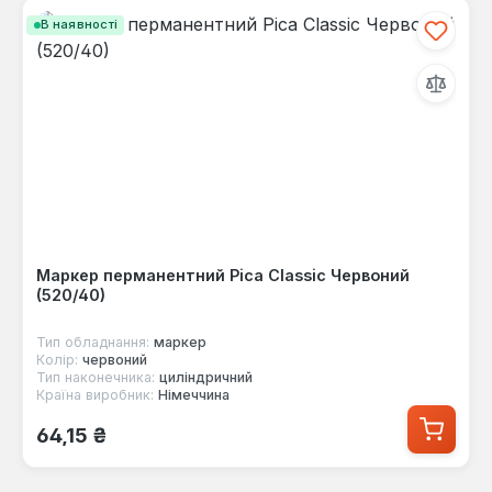
В наявності
Маркер перманентний Pica Classic Червоний
(520/40)
Тип обладнання:
маркер
Колір:
червоний
Тип наконечника:
циліндричний
Країна виробник:
Німеччина
Звичайна ціна:
64,15 ₴