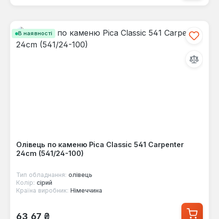
В наявності
Олівець по каменю Pica Classic 541 Carpenter
24cm (541/24-100)
Тип обладнання:
олівець
Колір:
сірий
Країна виробник:
Німеччина
Звичайна ціна:
63,67 ₴