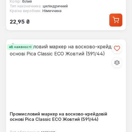
Колір:
білий
Тип наконечника:
циліндричний
Країна виробник:
Німеччина
Звичайна ціна:
22,95 ₴
В наявності
Промисловий маркер на восково-крейдовій
основі Pica Classic ECO Жовтий (591/44)