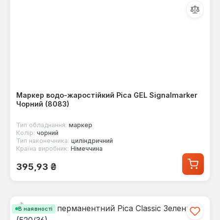
Маркер водо-жаростійкий Pica GEL Signalmarker
Чорний (8083)
Тип обладнання:
маркер
Колір:
чорний
Тип наконечника:
циліндричний
Країна виробник:
Німеччина
Звичайна ціна:
395,93 ₴
В наявності