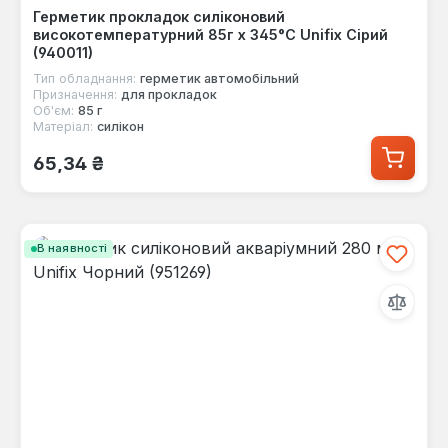
Герметик прокладок силіконовий
високотемпературний 85г х 345°С Unifix Сірий
(940011)
Тип обладнання:
герметик автомобільний
Призначення:
для прокладок
Об'єм:
85 г
Матеріал:
силікон
Звичайна ціна:
65,34 ₴
В наявності