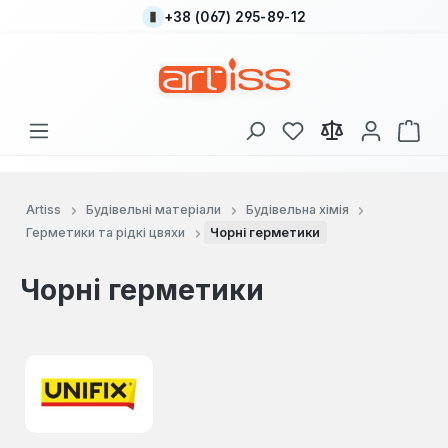
+38 (067) 295-89-12
Перейти до основного вмісту
У вас є 0 у списку
Кош
Artiss
Будівельні матеріали
Будівельна хімія
Герметики та рідкі цвяхи
Чорні герметики
Чорні герметики