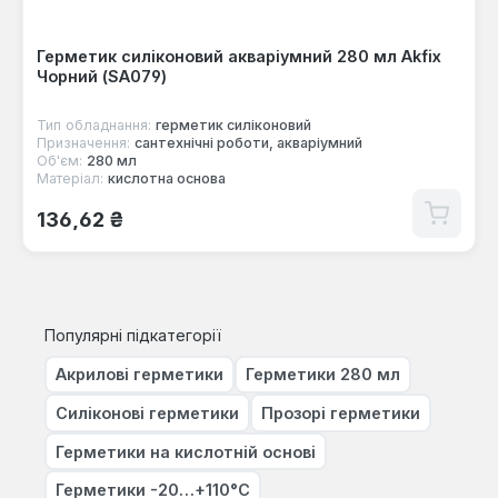
Герметик силіконовий акваріумний 280 мл Akfix
Чорний (SA079)
Тип обладнання:
герметик силіконовий
Призначення:
сантехнічні роботи, акваріумний
Об'єм:
280 мл
Матеріал:
кислотна основа
Звичайна ціна:
136,62 ₴
Популярні підкатегорії
Акрилові герметики
Герметики 280 мл
Силіконові герметики
Прозорі герметики
Герметики на кислотній основі
Герметики -20…+110°C