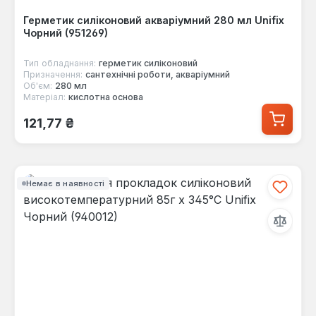
Герметик силіконовий акваріумний 280 мл Unifix
Чорний (951269)
Тип обладнання:
герметик силіконовий
Призначення:
сантехнічні роботи, акваріумний
Об'єм:
280 мл
Матеріал:
кислотна основа
Звичайна ціна:
121,77 ₴
Немає в наявності