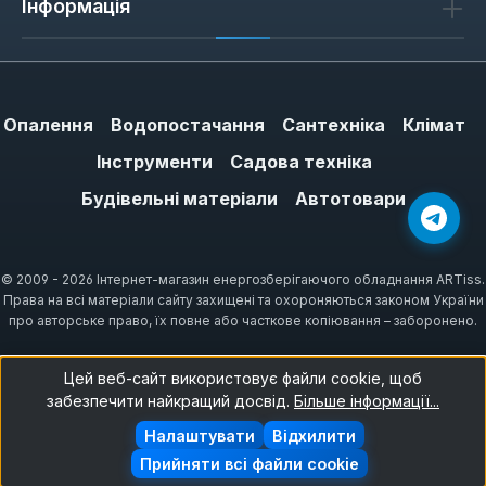
акваріумний — нетоксичний для риб,
Інформація
сантехнічний — має фунгіцидні добавки
проти плісняви.
Опалення
Водопостачання
Сантехніка
Клімат
Як обрати чорний герметик:
Інструменти
Садова техніка
об'єм та призначення
Будівельні матеріали
Автотовари
При виборі зверніть увагу на об'єм
упаковки: 280 мл підходить для великих
швів (сантехніка, акваріум), 85 г — для
© 2009 - 2026 Інтернет-магазин енергозберігаючого обладнання ARTiss.
Права на всі матеріали сайту захищені та охороняються законом України
точкового ремонту прокладок. Для
про авторське право, їх повне або часткове копіювання – заборонено.
автомобільних робіт обирайте кислотний
склад — він швидше полімеризується (24
Цей веб-сайт використовує файли cookie, щоб
години) і витримує вібрацію. Для акваріума
забезпечити найкращий досвід.
Більше інформації...
використовуйте лише нейтральний силікон
Налаштувати
Відхилити
без домішок — він безпечний для водного
Прийняти всі файли cookie
середовища.