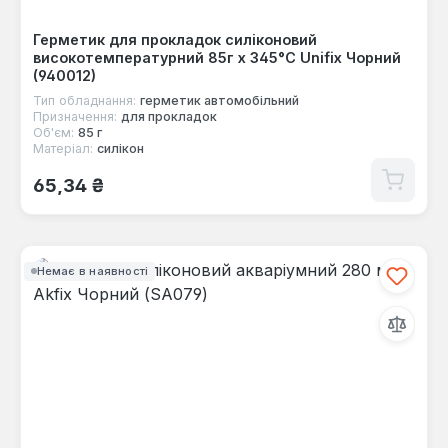
Герметик для прокладок силіконовий
високотемпературний 85г х 345°С Unifix Чорний
(940012)
Тип обладнання:
герметик автомобільний
Призначення:
для прокладок
Об'єм:
85 г
Матеріал:
силікон
Звичайна ціна:
65,34 ₴
Немає в наявності