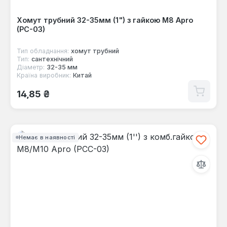
Хомут трубний 32-35мм (1") з гайкою М8 Apro
(PC-03)
Тип обладнання:
хомут трубний
Тип:
сантехнічний
Діаметр:
32-35 мм
Країна виробник:
Китай
Звичайна ціна:
14,85 ₴
Немає в наявності