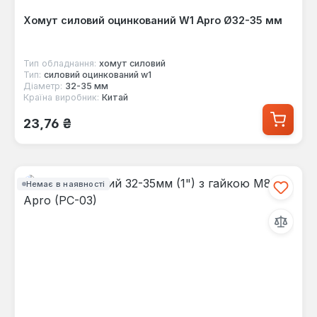
Хомут силовий оцинкований W1 Apro Ø32-35 мм
Тип обладнання:
хомут силовий
Тип:
силовий оцинкований w1
Діаметр:
32-35 мм
Країна виробник:
Китай
Звичайна ціна:
23,76 ₴
Немає в наявності