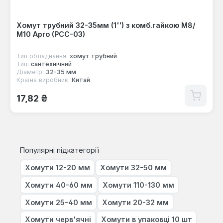
Хомут трубний 32-35мм (1'') з комб.гайкою М8/
М10 Apro (PCC-03)
Тип обладнання:
хомут трубний
Тип:
сантехнічний
Діаметр:
32-35 мм
Країна виробник:
Китай
Звичайна ціна:
17,82 ₴
Популярні підкатегорії
Хомути 12-20 мм
Хомути 32-50 мм
Хомути 40-60 мм
Хомути 110-130 мм
Хомути 25-40 мм
Хомути 20-32 мм
Хомути черв'ячні
Хомути в упаковці 10 шт