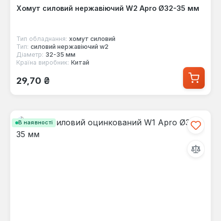
Хомут силовий нержавіючий W2 Apro Ø32-35 мм
Тип обладнання:
хомут силовий
Тип:
силовий нержавіючий w2
Діаметр:
32-35 мм
Країна виробник:
Китай
Звичайна ціна:
29,70 ₴
В наявності