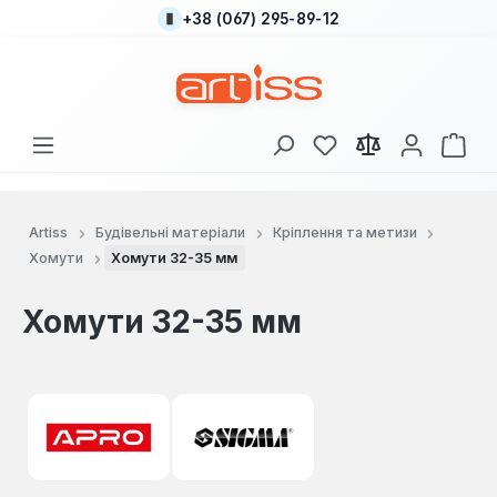
+38 (067) 295-89-12
Перейти до основного вмісту
У вас є 0 у списку
Кош
Artiss
Будівельні матеріали
Кріплення та метизи
Хомути
Хомути 32-35 мм
Хомути 32-35 мм