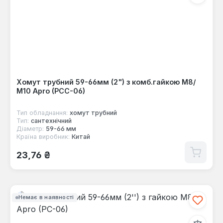
Хомут трубний 59-66мм (2") з комб.гайкою М8/
М10 Apro (PCC-06)
Тип обладнання:
хомут трубний
Тип:
сантехнічний
Діаметр:
59-66 мм
Країна виробник:
Китай
Звичайна ціна:
23,76 ₴
Немає в наявності