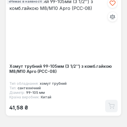
Немає в наявності
Хомут трубний 99-105мм (3 1/2'') з комб.гайкою
М8/М10 Apro (PCC-08)
Тип обладнання:
хомут трубний
Тип:
сантехнічний
Діаметр:
99-105 мм
Країна виробник:
Китай
Звичайна ціна:
41,58 ₴