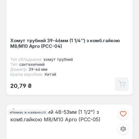
Хомут трубний 39-46мм (1 1/4'') з комб.гайкою
М8/М10 Apro (PCC-04)
Тип обладнання:
хомут трубний
Тип:
сантехнічний
Діаметр:
39-46 мм
Країна виробник:
Китай
Звичайна ціна:
20,79 ₴
Немає в наявності