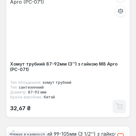
Хомут трубний 87-92мм (3'') з гайкою М8 Apro
(PC-071)
Тип обладнання:
хомут трубний
Тип:
сантехнічний
Діаметр:
87-92 мм
Країна виробник:
Китай
Звичайна ціна:
32,67 ₴
Немає в наявності