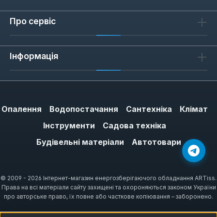
107-115 мм) хомути можна підібрати під
будь-який тип трубопроводу. При виборі
Про сервіс
важливо враховувати зовнішній діаметр
труби та матеріал стіни, до якої кріпиться
хомут.
Інформація
Як обрати хомут трубний
Опалення
Водопостачання
Сантехніка
Клімат
Перш за все визначте діаметр труби, яку
потрібно закріпити. Для цього виміряйте
Інструменти
Садова техніка
зовнішній діаметр трубопроводу — хомут
Будівельні матеріали
Автотовари
має щільно охоплювати трубу без зазорів.
По-друге, оцініть навантаження: для
важких труб (наприклад, чавунних)
© 2009 - 2026 Інтернет-магазин енергозберігаючого обладнання ARTiss.
Права на всі матеріали сайту захищені та охороняються законом України
обирайте хомути з посиленою
про авторське право, їх повне або часткове копіювання – заборонено.
конструкцією. По-третє, врахуйте умови
експлуатації: для вологих приміщень краще