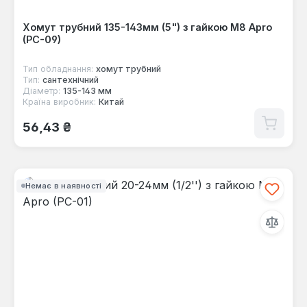
Хомут трубний 135-143мм (5") з гайкою М8 Apro
(PC-09)
Тип обладнання:
хомут трубний
Тип:
сантехнічний
Діаметр:
135-143 мм
Країна виробник:
Китай
Звичайна ціна:
56,43 ₴
Немає в наявності