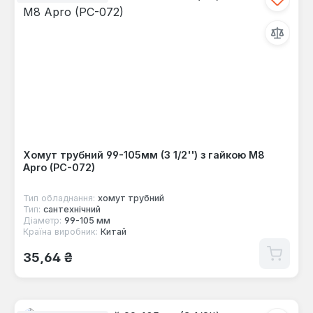
Хомут трубний 99-105мм (3 1/2'') з гайкою М8
Apro (PC-072)
Тип обладнання:
хомут трубний
Тип:
сантехнічний
Діаметр:
99-105 мм
Країна виробник:
Китай
Звичайна ціна:
35,64 ₴