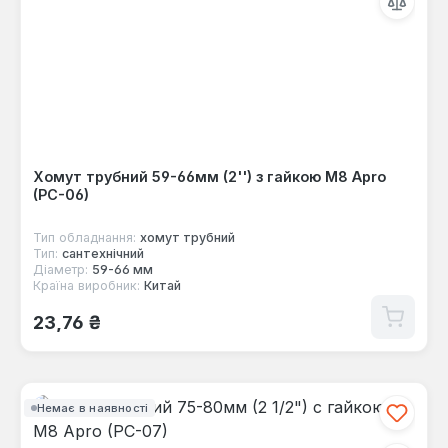
Хомут трубний 59-66мм (2'') з гайкою М8 Apro
(PC-06)
Тип обладнання:
хомут трубний
Тип:
сантехнічний
Діаметр:
59-66 мм
Країна виробник:
Китай
Звичайна ціна:
23,76 ₴
Немає в наявності