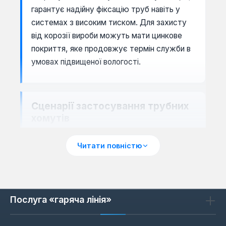
гарантує надійну фіксацію труб навіть у
системах з високим тиском. Для захисту
від корозії вироби можуть мати цинкове
покриття, яке продовжує термін служби в
умовах підвищеної вологості.
Сценарії застосування трубних
хомутів
Трубні хомути використовуються в
Читати повністю
сантехнічних системах для кріплення
водопровідних, каналізаційних та
опалювальних труб. Вони підходять для
монтажу як у житлових приміщеннях, так і в
Послуга «гаряча лінія»
промислових об'єктах. Завдяки
різноманіттю діаметрів (від 20-24 мм до