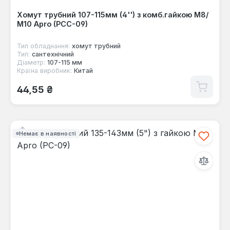
Хомут трубний 107-115мм (4'') з комб.гайкою М8/
М10 Apro (PCC-09)
Тип обладнання:
хомут трубний
Тип:
сантехнічний
Діаметр:
107-115 мм
Країна виробник:
Китай
Звичайна ціна:
44,55 ₴
Немає в наявності