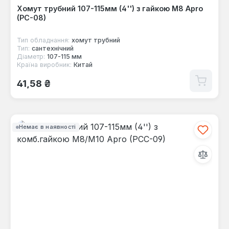
Хомут трубний 107-115мм (4'') з гайкою М8 Apro
(PC-08)
Тип обладнання:
хомут трубний
Тип:
сантехнічний
Діаметр:
107-115 мм
Країна виробник:
Китай
Звичайна ціна:
41,58 ₴
Немає в наявності