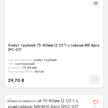
Хомут трубний 75-80мм (2 1/2") с гайкою М8 Apro
(PC-07)
Тип обладнання:
хомут трубний
Тип:
сантехнічний
Діаметр:
75-80 мм
Країна виробник:
Китай
Звичайна ціна:
29,70 ₴
Немає в наявності