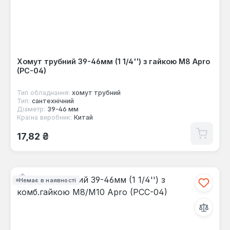
Хомут трубний 39-46мм (1 1/4'') з гайкою М8 Apro
(PC-04)
Тип обладнання:
хомут трубний
Тип:
сантехнічний
Діаметр:
39-46 мм
Країна виробник:
Китай
Звичайна ціна:
17,82 ₴
Немає в наявності