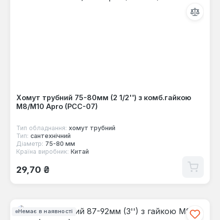
Хомут трубний 75-80мм (2 1/2'') з комб.гайкою
М8/М10 Apro (PCC-07)
Тип обладнання:
хомут трубний
Тип:
сантехнічний
Діаметр:
75-80 мм
Країна виробник:
Китай
Звичайна ціна:
29,70 ₴
Немає в наявності