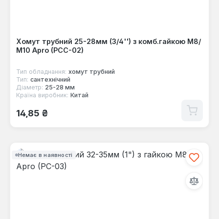
Хомут трубний 25-28мм (3/4'') з комб.гайкою М8/
М10 Apro (PCC-02)
Тип обладнання:
хомут трубний
Тип:
сантехнічний
Діаметр:
25-28 мм
Країна виробник:
Китай
Звичайна ціна:
14,85 ₴
Немає в наявності