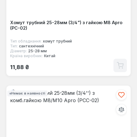
Хомут трубний 25-28мм (3/4") з гайкою М8 Apro
(PC-02)
Тип обладнання:
хомут трубний
Тип:
сантехнічний
Діаметр:
25-28 мм
Країна виробник:
Китай
Звичайна ціна:
11,88 ₴
Немає в наявності