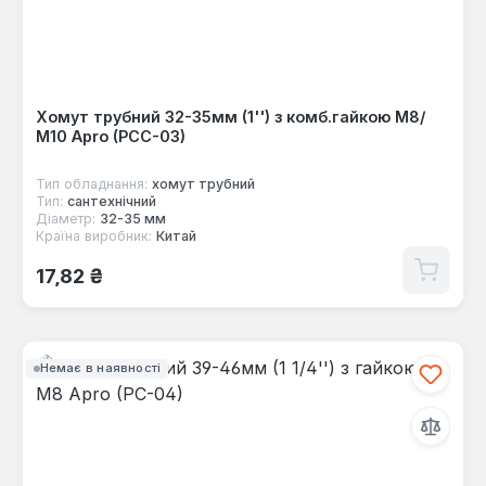
Хомут трубний 32-35мм (1'') з комб.гайкою М8/
М10 Apro (PCC-03)
Тип обладнання:
хомут трубний
Тип:
сантехнічний
Діаметр:
32-35 мм
Країна виробник:
Китай
Звичайна ціна:
17,82 ₴
Немає в наявності