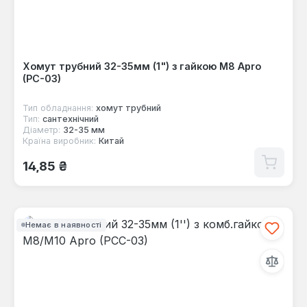
Хомут трубний 32-35мм (1") з гайкою М8 Apro
(PC-03)
Тип обладнання:
хомут трубний
Тип:
сантехнічний
Діаметр:
32-35 мм
Країна виробник:
Китай
Звичайна ціна:
14,85 ₴
Немає в наявності