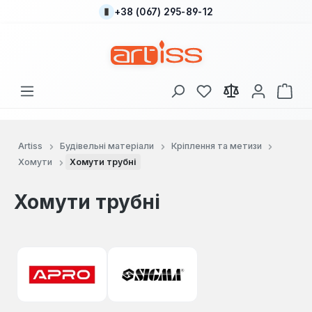
+38 (067) 295-89-12
Перейти до основного вмісту
У вас є 0 у списку
Кош
Artiss
Будівельні матеріали
Кріплення та метизи
Хомути
Хомути трубні
Хомути трубні