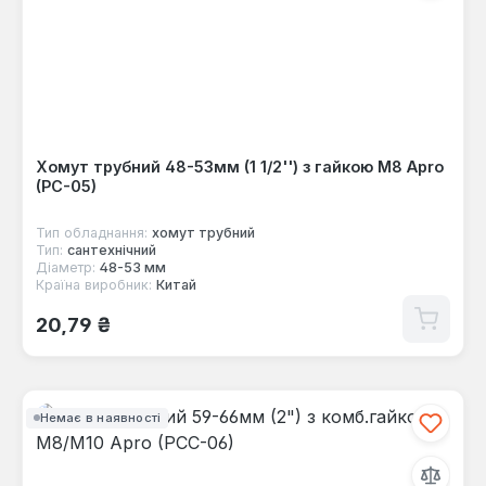
Хомут трубний 48-53мм (1 1/2'') з гайкою М8 Apro
(PC-05)
Тип обладнання:
хомут трубний
Тип:
сантехнічний
Діаметр:
48-53 мм
Країна виробник:
Китай
Звичайна ціна:
20,79 ₴
Немає в наявності