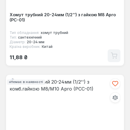
Хомут трубний 20-24мм (1/2'') з гайкою М8 Apro
(PC-01)
Тип обладнання:
хомут трубний
Тип:
сантехнічний
Діаметр:
20-24 мм
Країна виробник:
Китай
Звичайна ціна:
11,88 ₴
Немає в наявності