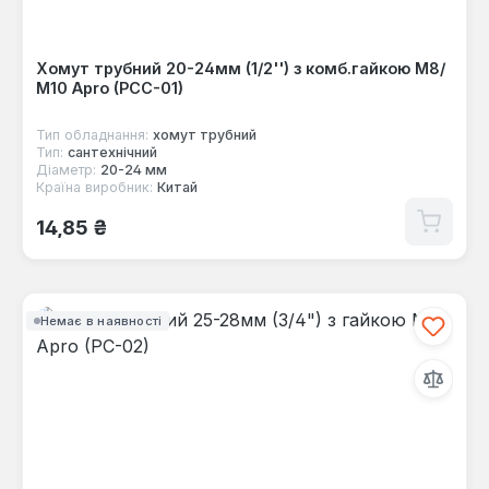
Хомут трубний 20-24мм (1/2'') з комб.гайкою М8/
М10 Apro (PCC-01)
Тип обладнання:
хомут трубний
Тип:
сантехнічний
Діаметр:
20-24 мм
Країна виробник:
Китай
Звичайна ціна:
14,85 ₴
Немає в наявності