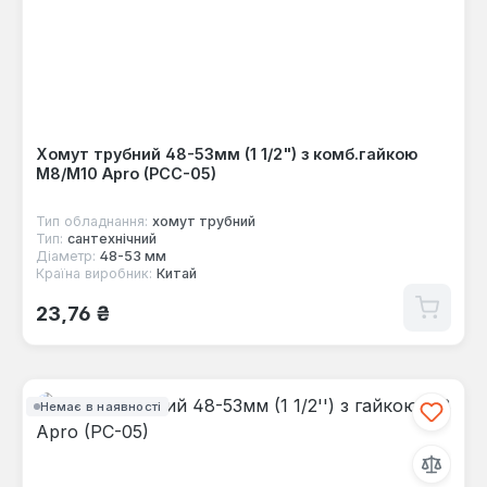
Хомут трубний 48-53мм (1 1/2") з комб.гайкою
М8/М10 Apro (PCC-05)
Тип обладнання:
хомут трубний
Тип:
сантехнічний
Діаметр:
48-53 мм
Країна виробник:
Китай
Звичайна ціна:
23,76 ₴
Немає в наявності