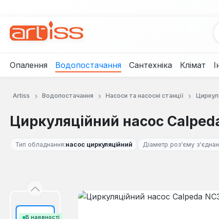
рейти до основного вмісту
Перейти до пошуку
Перейти до основної навігації
Опалення
Водопостачання
Сантехніка
Клімат
І
Artiss
Водопостачання
Насоси та насосні станції
Циркуля
Циркуляційний насос Calped
Тип обладнання:
насос циркуляційний
Діаметр роз'єму з'єднан
Пропустити галерею зображень
В наявності