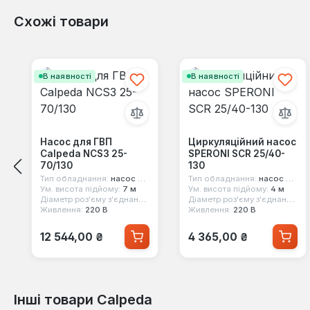
Схожі товари
Пропустити галерею продуктів
В наявності
В наявності
Насос для ГВП
Циркуляційний насос
Calpeda NCS3 25-
SPERONI SCR 25/40-
70/130
130
Тип обладнання:
насос циркуляційний
Тип обладнання:
насос циркуляційний
Ум. висота підйому:
7 м
Ум. висота підйому:
4 м
Діаметр роз'єму з'єднання:
1 1/2"
Діаметр роз'єму з'єднання:
1 
Живлення:
220 В
Живлення:
220 В
Звичайна ціна:
Звичайна ціна:
12 544,00 ₴
4 365,00 ₴
Інші товари Calpeda