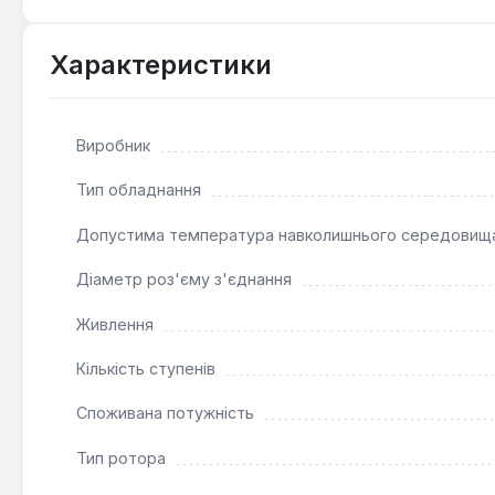
систем опалення.
Зручність монтажу:
Монтажна довжина 180 мм та р
Характеристики
в трубопровідну систему.
Цей циркуляційний насос є ефективним рішенням для пі
Виробник
потреб, де потрібне перекачування чистої води з мак
Тип обладнання
Допустима температура навколишнього середовищ
Діаметр роз'єму з'єднання
Живлення
Кількість ступенів
Споживана потужність
Тип ротора