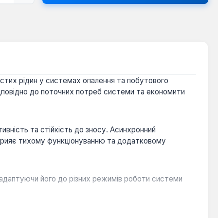
истих рідин у системах опалення та побутового
повідно до поточних потреб системи та економити
вність та стійкість до зносу. Асинхронний
 сприяє тихому функціонуванню та додатковому
 адаптуючи його до різних режимів роботи системи
у стійкість та тривалий термін експлуатації.
110°C, що робить його придатним для більшості