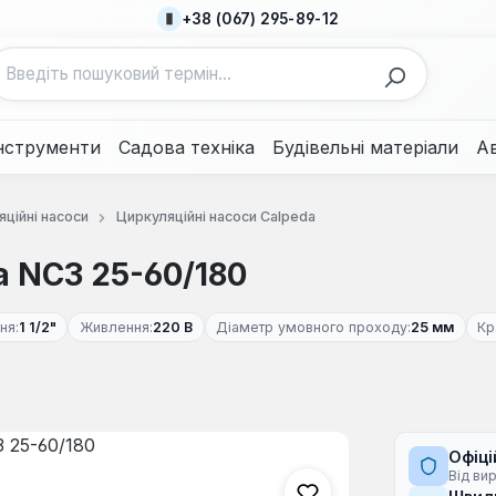
+38 (067) 295-89-12
нструменти
Садова техніка
Будівельні матеріали
А
ційні насоси
Циркуляційні насоси Calpeda
a NC3 25-60/180
ня:
1 1/2"
Живлення:
220 В
Діаметр умовного проходу:
25 мм
Кр
Офіці
Від ви