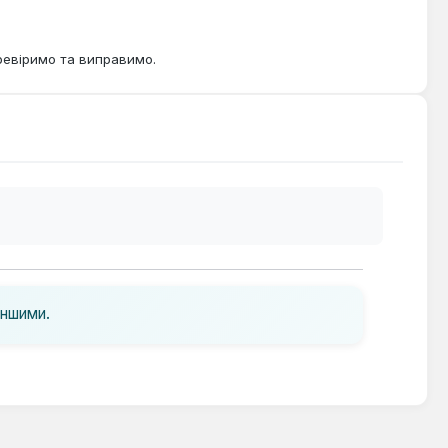
ревіримо та виправимо.
іншими.