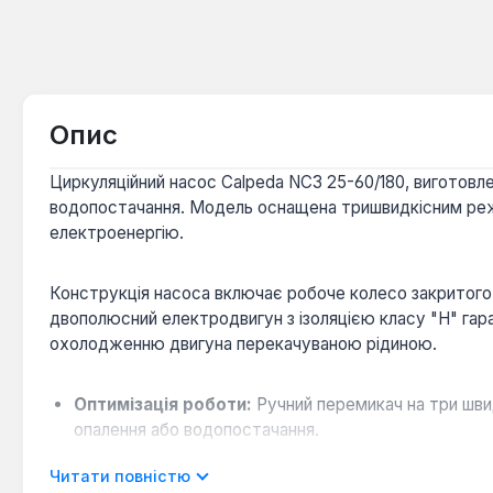
Опис
Циркуляційний насос Calpeda NC3 25-60/180, виготовл
водопостачання. Модель оснащена тришвидкісним реж
електроенергію.
Конструкція насоса включає робоче колесо закритого 
двополюсний електродвигун з ізоляцією класу "Н" гар
охолодженню двигуна перекачуваною рідиною.
Оптимізація роботи:
Ручний перемикач на три шви
опалення або водопостачання.
Довговічність матеріалів:
Корпус насоса з бронзи
Читати повністю
Широкий температурний діапазон:
Насос ефектив