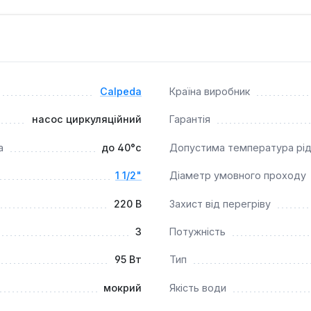
ізьбові розтруби діаметром 1 1/2" (умовний прохід 25 мм), р
дтримки циркуляції теплоносія в системах опалення приватн
Calpeda
Країна виробник
симальною пропускною здатністю до 3 куб. м/год та напором 
насос циркуляційний
Гарантія
а
до 40°c
Допустима температура рі
1 1/2"
Діаметр умовного проходу
220 В
Захист від перегріву
3
Потужність
95 Вт
Тип
мокрий
Якість води