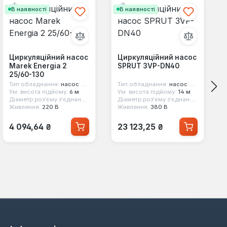
В наявності
В наявності
Циркуляційний насос
Циркуляційний насос
Marek Energia 2
SPRUT 3VP-DN40
25/60-130
Тип обладнання:
насос циркуляційний з частотним регулюванням
Тип обладнання:
насос циркуляційний
Ум. висота підйому:
6 м
Ум. висота підйому:
14 м
Діаметр роз'єму з'єднання:
1 1/2"
Діаметр роз'єму з'єднання:
фланець
Живлення:
220 В
Живлення:
380 В
Звичайна ціна:
Звичайна ціна:
4 094,64 ₴
23 123,25 ₴