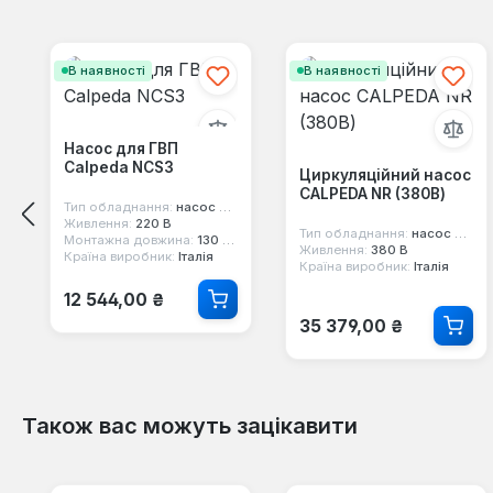
Пропустити галерею продуктів
В наявності
В наявності
Насос для ГВП
Calpeda NCS3
Циркуляційний насос
CALPEDA NR (380В)
Тип обладнання:
насос циркуляційний
Живлення:
220 В
Тип обладнання:
насос циркуляційний
Монтажна довжина:
130 мм
Живлення:
380 В
Країна виробник:
Італія
Країна виробник:
Італія
Звичайна ціна:
12 544,00 ₴
Звичайна ціна:
35 379,00 ₴
Також вас можуть зацікавити
Пропустити галерею продуктів