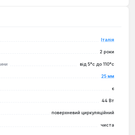
озташовані на одній осі, спрощують інтеграцію насоса
их будинків, котеджів, а також для інших побутових
Італія
до 6 метрів.
2 роки
дини
від 5°c до 110°c
25 мм
є
44 Вт
поверхневий циркуляційний
чиста