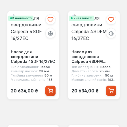
В наявності
В наявності
Насос для
Насос для
свердловини
свердловини
Calpeda 4SDF 16/27EC
Calpeda 4SDFM
16/27EC
Тип обладнання:
насос для свердловини
Тип обладнання:
насос для свердловини
Діаметр насоса:
98 мм
Діаметр насоса:
98 мм
Глибина занурення:
50 м
Глибина занурення:
50 м
Максимальний напір:
163 м
Максимальний напір:
163 м
Звичайна ціна:
Звичайна ціна:
20 634,00 ₴
20 634,00 ₴