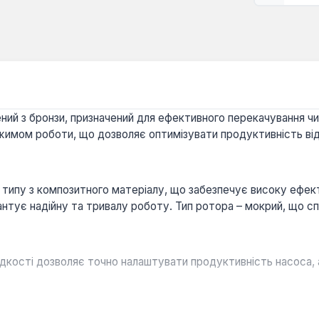
ений з бронзи, призначений для ефективного перекачування ч
имом роботи, що дозволяє оптимізувати продуктивність від
типу з композитного матеріалу, що забезпечує високу ефекти
антує надійну та тривалу роботу. Тип ротора – мокрий, що
дкості дозволяє точно налаштувати продуктивність насоса,
 та робоче колесо з композиту забезпечують високу корозійн
но працює з рідинами в діапазоні температур від +5°C до +