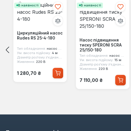
В наявності
В наявності
Циркуляційний насос
Rudes RS 25-4-180
Насос підвищення
тиску SPERONI SCRA
Тип обладнання:
насос циркуляційний
25/150-180
Ум. висота підйому:
4 м
Тип обладнання:
насос для підвищення тиску
Діаметр роз'єму з'єднання:
1 1/2"
Ум. висота підйому:
15 м
Живлення:
220 В
Діаметр роз'єму з'єднання:
1"
Живлення:
220 В
Звичайна ціна:
1 280,70 ₴
Звичайна ціна:
7 110,00 ₴