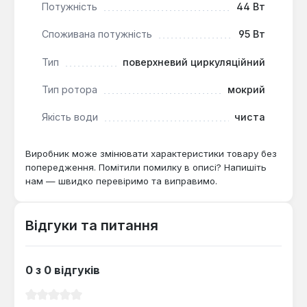
Потужність
44 Вт
Calpeda NC3 32-60/180 є ефективним рішенням для
Споживана потужність
95 Вт
забезпечення циркуляції води в системах опалення
приватних будинків, квартир та невеликих
Тип
поверхневий циркуляційний
комерційних об'єктів. Його здатність працювати з
рідинами високих температур та можливість
Тип ротора
мокрий
регулювання швидкості роблять його
універсальним та економічним вибором для
Якість води
чиста
підтримки комфортного мікроклімату.
Виробник може змінювати характеристики товару без
попередження. Помітили помилку в описі? Напишіть
нам — швидко перевіримо та виправимо.
Відгуки та питання
0 з 0 відгуків
Середня оцінка 0 з 5 зірок