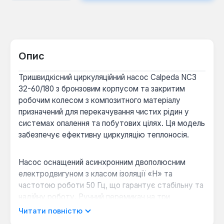
Опис
Тришвидкісний циркуляційний насос Calpeda NC3
32-60/180 з бронзовим корпусом та закритим
робочим колесом з композитного матеріалу
призначений для перекачування чистих рідин у
системах опалення та побутових цілях. Ця модель
забезпечує ефективну циркуляцію теплоносія.
Насос оснащений асинхронним двополюсним
електродвигуном з класом ізоляції «Н» та
частотою роботи 50 Гц, що гарантує стабільну та
надійну роботу. Ручний перемикач на три
швидкості дозволяє адаптувати продуктивність
Читати повністю
насоса до поточних потреб системи. Різьбові