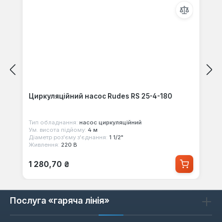
Циркуляційний насос Rudes RS 25-4-180
Тип обладнання:
насос циркуляційний
Ум. висота підйому:
4 м
Діаметр роз'єму з'єднання:
1 1/2"
Живлення:
220 В
Звичайна ціна:
1 280,70 ₴
Послуга «гаряча лінія»