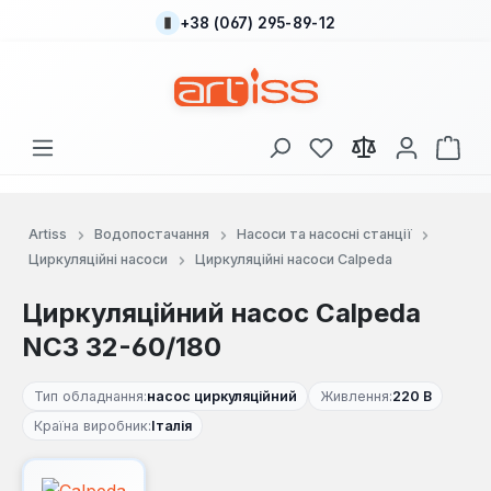
+38 (067) 295-89-12
Перейти до основного вмісту
У вас є 0 у списку
Кош
Artiss
Водопостачання
Насоси та насосні станції
Циркуляційні насоси
Циркуляційні насоси Calpeda
Циркуляційний насос Calpeda
NC3 32-60/180
Тип обладнання:
насос циркуляційний
Живлення:
220 В
Країна виробник:
Італія