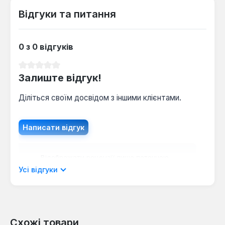
Відгуки та питання
0 з 0 відгуків
Середня оцінка 0 з 5 зірок
Залиште відгук!
Діліться своїм досвідом з іншими клієнтами.
Написати відгук
Відображати рецензії лише поточною
мовою.
Усі відгуки
Схожі товари
Відгуків не знайдено. Поділіться