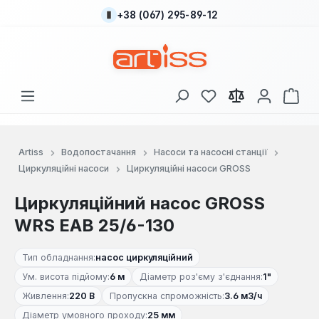
+38 (067) 295-89-12
Перейти до основного вмісту
У вас є 0 у списку
Кош
Artiss
Водопостачання
Насоси та насосні станції
Циркуляційні насоси
Циркуляційні насоси GROSS
Циркуляційний насос GROSS
WRS EAB 25/6-130
Тип обладнання:
насос циркуляційний
Ум. висота підйому:
6 м
Діаметр роз'єму з'єднання:
1"
Живлення:
220 В
Пропускна спроможність:
3.6 м3/ч
Діаметр умовного проходу:
25 мм