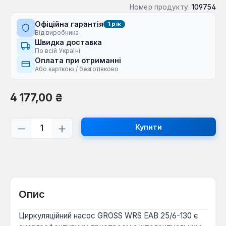
Номер продукту:
109754
Офіційна гарантія
1 рік
Від виробника
Швидка доставка
По всій Україні
Оплата при отриманні
Або карткою / безготівково
Звичайна ціна:
4 177,00 ₴
Кількість товару: Введіть потрібну кі
Купити
Опис
Циркуляційний насос GROSS WRS EAB 25/6-130 є