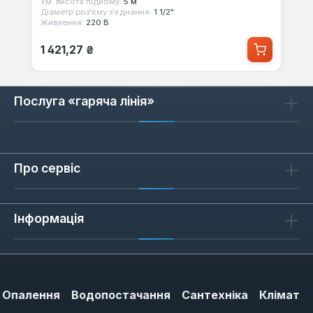
Ум. висота підйому:
5 м
Діаметр роз'єму з'єднання:
1 1/2"
Живлення:
220 В
Звичайна ціна:
1 421,27 ₴
Послуга «гаряча лінія»
Про сервіс
Інформація
Опалення
Водопостачання
Сантехніка
Клімат