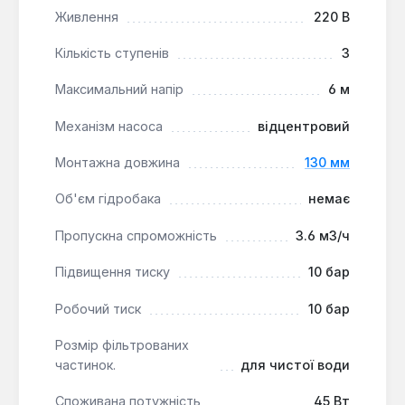
пропускну спроможність до 3.6 куб. м/год.
Живлення
220 В
Кількість ступенів
3
Максимальний напір
6 м
Механізм насоса
відцентровий
Монтажна довжина
130 мм
Об'єм гідробака
немає
Пропускна спроможність
3.6 м3/ч
Підвищення тиску
10 бар
Робочий тиск
10 бар
Розмір фільтрованих
частинок.
для чистої води
Споживана потужність
45 Вт