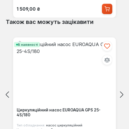
Звичайна ціна:
1 509,00 ₴
Також вас можуть зацікавити
Пропустити галерею продуктів
В наявності
Циркуляційний насос EUROAQUA GPS 25-
4S/180
Тип обладнання:
насос циркуляційний