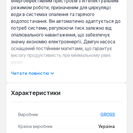
енергоефективним пристроєм з інтелектуальним
режимом роботи, призначеним для циркуляції
води в системах опалення та гарячого
водопостачання. Він автоматично адаптується до
потреб системи, регулюючи тиск залежно від
опалювального навантаження, що забезпечує
значну економію електроенергії. Двигун насоса
оснащений постійними магнітами, що гарантує
високу продуктивність при мінімальному рівні
шуму.
Читати повністю
Інтелектуальне керування:
Насос
автоматично адаптується до системи
Характеристики
опалення, знижуючи або підвищуючи тиск, що
забезпечує оптимальну роботу та економію
енергії.
Низьке енергоспоживання:
Завдяки двигуну
Виробник
GROSS
з постійними магнітами та інтелектуальному
Країна виробник
Україна
керуванню, споживана потужність варіюється