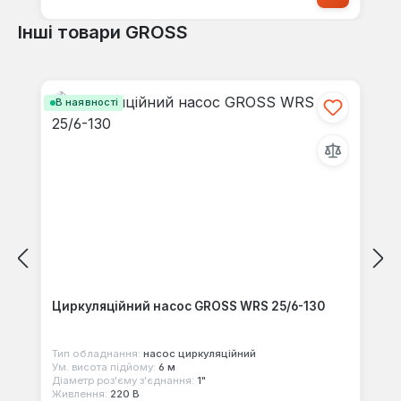
Інші товари GROSS
Пропустити галерею продуктів
В наявності
Циркуляційний насос GROSS WRS 25/6-130
Тип обладнання:
насос циркуляційний
Ум. висота підйому:
6 м
Діаметр роз'єму з'єднання:
1"
Живлення:
220 В