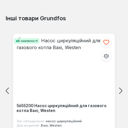
Інші товари Grundfos
Відгуків не знайдено. Поділіться
своїми знаннями з іншими.
Пропустити галерею продуктів
В наявності
5655200 Насос циркуляційний для газового
котла Baxi, Westen
Тип обладнання:
насос циркуляційний
Для моделей:
Baxi, Westen