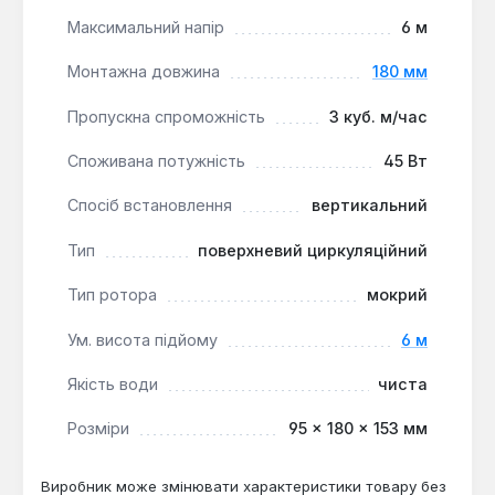
будинках, квартирах та невеликих комерційних
Максимальний напір
6 м
об'єктах, де потрібна безперебійна та економічна
Монтажна довжина
180 мм
робота.
Пропускна спроможність
3 куб. м/час
Споживана потужність
45 Вт
Спосіб встановлення
вертикальний
Тип
поверхневий циркуляційний
Тип ротора
мокрий
Ум. висота підйому
6 м
Якість води
чиста
Розміри
95 × 180 × 153 мм
Виробник може змінювати характеристики товару без