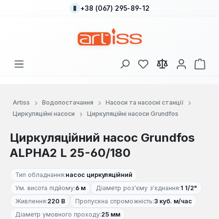
+38 (067) 295-89-12
Перейти до основного вмісту
У вас є 0 у списку
Кош
Artiss
Водопостачання
Насоси та насосні станції
Циркуляційні насоси
Циркуляційні насоси Grundfos
Циркуляційний насос Grundfos
ALPHA2 L 25-60/180
Тип обладнання:
насос циркуляційний
Ум. висота підйому:
6 м
Діаметр роз'єму з'єднання:
1 1/2"
Живлення:
220 В
Пропускна спроможність:
3 куб. м/час
Діаметр умовного проходу:
25 мм