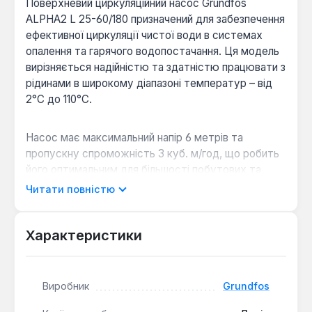
Поверхневий циркуляційний насос Grundfos
ALPHA2 L 25-60/180 призначений для забезпечення
ефективної циркуляції чистої води в системах
опалення та гарячого водопостачання. Ця модель
вирізняється надійністю та здатністю працювати з
рідинами в широкому діапазоні температур – від
2°C до 110°C.
Насос має максимальний напір 6 метрів та
пропускну спроможність 3 куб. м/год, що робить
його оптимальним для більшості побутових та
комерційних систем. Завдяки типу ротора
Читати повністю
"мокрий", насос працює тихо та не потребує
додаткового обслуговування. Монтажна довжина
180 мм та діаметр роз'єму з'єднання 1 1/2"
Характеристики
забезпечують зручність встановлення.
Виробник
Grundfos
Електронний контроль:
Автоматичний
електронний контроль за рівнем води