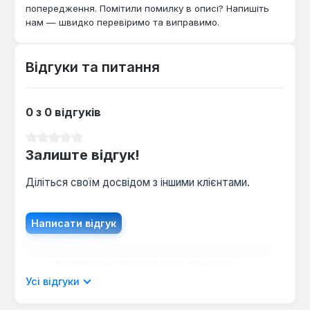
попередження. Помітили помилку в описі? Напишіть
нам — швидко перевіримо та виправимо.
Відгуки та питання
0 з 0 відгуків
Середня оцінка 0 з 5 зірок
Залиште відгук!
Діліться своїм досвідом з іншими клієнтами.
Написати відгук
Відображати рецензії лише поточною
мовою.
Усі відгуки