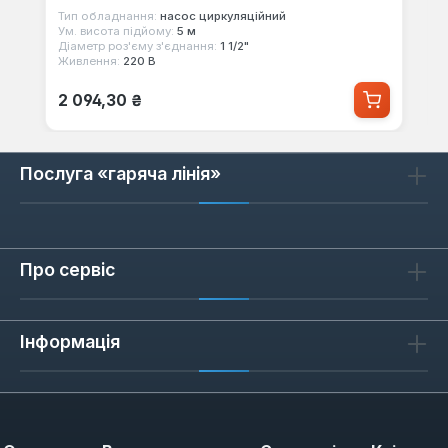
Тип обладнання:
насос циркуляційний
Ум. висота підйому:
5 м
Діаметр роз'єму з'єднання:
1 1/2"
Живлення:
220 В
Звичайна ціна:
2 094,30 ₴
Послуга «гаряча лінія»
Про сервіс
Інформація