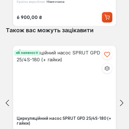
Країна виробник:
Німеччина
Звичайна ціна:
6 900,00 ₴
Також вас можуть зацікавити
Пропустити галерею продуктів
В наявності
Циркуляційний насос SPRUT GPD 25/4S-180 (+
гайки)