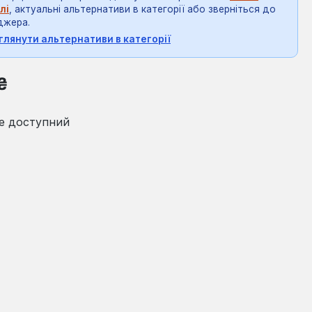
лі
, актуальні альтернативи в категорії або зверніться до
джера.
глянути альтернативи в категорії
на:
₴
е доступний