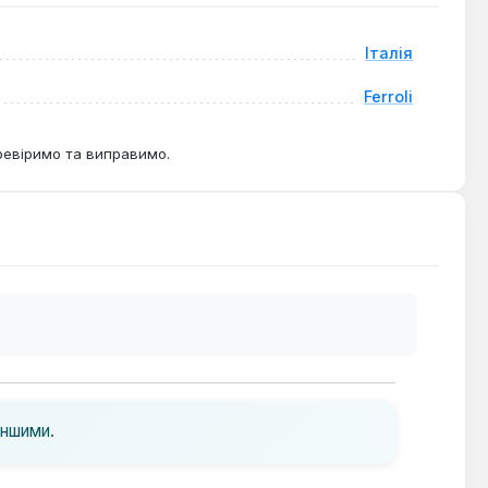
Італія
Ferroli
ревіримо та виправимо.
іншими.