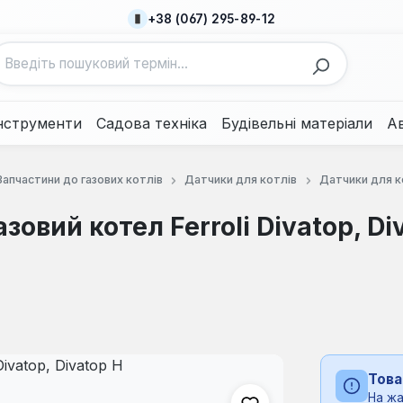
+38 (067) 295-89-12
нструменти
Садова техніка
Будівельні матеріали
А
Запчастини до газових котлів
Датчики для котлів
Датчики для к
зовий котел Ferroli Divatop, Di
Това
На жа