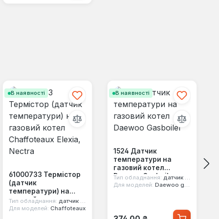
В наявності
В наявності
1524 Датчик
температури на
газовий котел
61000733 Термістор
Daewoo Gasboiler
Тип обладнання:
датчик ntc
(датчик
Для моделей:
Daewoo gasboiler
температури) на
газовий котел
Тип обладнання:
датчик ntc
Chaffoteaux Elexia,
Для моделей:
Chaffoteaux
Звичайна ціна:
Nectra
374,00 ₴