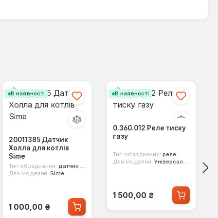
В наявності
В наявності
0.360.012 Реле тиску
газу
20011385 Датчик
Холла для котлів
Тип обладнання:
реле
Sime
Для моделей:
Універсальна
Тип обладнання:
датчик протоку води
Для моделей:
Sime
Звичайна ціна:
1 500,00 ₴
Звичайна ціна:
1 000,00 ₴