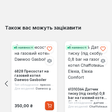
Також вас можуть зацікавити
Пропустити галерею продуктів
В наявності
В наявності
6828 Пресостат на
газовий котел
Daewoo Gasboiler
Тип обладнання:
пресостат повітря
Для моделей:
Daewoo gasboiler
61310364 Датчик
тиску (під скобу) 0,8
bar на газовий котел
Chaffoteaux Elexia,
Тип обладнання:
датчик тиску води
Звичайна ціна:
350,00 ₴
Elexia Comfort
Для моделей:
Chaffoteaux