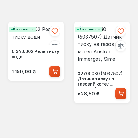
В наявності
В наявності
0.340.002 Реле тиску
води
Звичайна ціна:
1 150,00 ₴
32700030 (6037507)
Датчик тиску на
газовий котел
Ariston, Immergas,
Звичайна ціна:
628,50 ₴
Sime