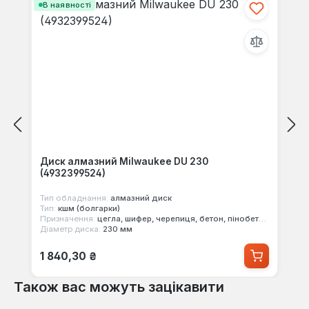
В наявності
Диск алмазний Milwaukee DU 230
(4932399524)
Тип обладнання:
алмазний диск
Тип:
кшм (болгарки)
Призначення:
цегла, шифер, черепиця, бетон, пінобетон, залізобетон
Діаметр диска:
230 мм
Звичайна ціна:
1 840,30 ₴
Також вас можуть зацікавити