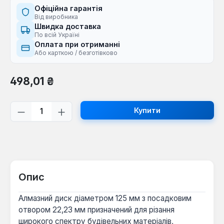
Офіційна гарантія
Від виробника
Швидка доставка
По всій Україні
Оплата при отриманні
Або карткою / безготівково
Звичайна ціна:
498,01 ₴
Кількість товару: Введіть потрібну кі
Купити
Опис
Алмазний диск діаметром 125 мм з посадковим
отвором 22,23 мм призначений для різання
широкого спектру будівельних матеріалів,