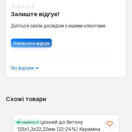
Середня оцінка 0 з 5 зірок
Залиште відгук!
Діліться своїм досвідом з іншими клієнтами.
Написати відгук
Відображати рецензії лише поточною
мовою.
Усі відгуки
Схожі товари
Відгуків не знайдено. Поділіться
своїми знаннями з іншими.
Пропустити галерею продуктів
В наявності