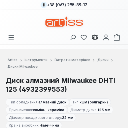
+38 (067) 295-89-12
Перейти до основного вмісту
У вас є 0 у списку
Кош
Artiss
Інструменти
Витратні матеріали
Диски
Диски Milwaukee
Диск алмазний Milwaukee DHTI
125 (4932399553)
Тип обладнання:
алмазний диск
Тип:
кшм (болгарки)
Призначення:
камінь, кераміка
Діаметр диска:
125 мм
Діаметр посадкового отвору:
22 мм
Країна виробник:
Німеччина