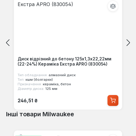
Диск відрізний до бетону 125х1,3х22,22мм
(22-24%) Кераміка Екстра APRO (830054)
Тип обладнання:
алмазний диск
Тип:
кшм (болгарки)
Призначення:
кераміка, бетон
Діаметр диска:
125 мм
Звичайна ціна:
246,51 ₴
Інші товари Milwaukee
Пропустити галерею продуктів