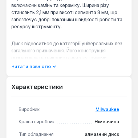
включаючи камінь та кераміку. Ширина різу
становить 2,1 мм при висоті сегмента 8 мм, що
забезпечує добрі показники швидкості роботи та
ресурсу інструменту.
Диск відноситься до категорії універсальних лез
загального призначення. Його конструкція
розрахована на використання з куточними
шліфувальними машинами (болгарками).
Читати повністю
Застосування такого диска дозволяє ефективно
виконувати різальні операції при проведенні
ремонтних, облицювальних та монтажних робіт.
Характеристики
Виробник
Milwaukee
Країна виробник
Німеччина
Тип обладнання
алмазний диск