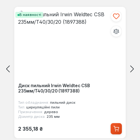
Пропустити галерею продуктів
В наявності
Диск пильний Irwin Weldtec CSB
235мм/T40/30/20 (1897388)
Тип обладнання:
пильний диск
Тип:
циркуляційні пили
Призначення:
дерево
Діаметр диска:
235 мм
Звичайна ціна:
2 355,18 ₴