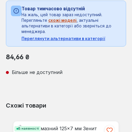
Товар тимчасово відсутній
На жаль, цей товар зараз недоступний.
Перегляньте
схожі моделі
, актуальні
альтернативи в категорії або зверніться до
менеджера.
Переглянути альтернативи в категорії
Звичайна ціна:
84,66 ₴
Більше не доступний
Схожі товари
Пропустити галерею продуктів
В наявності