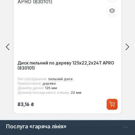
Диск пильний по дереву 125х22,2х24Т APRO
(830101)
Тип обладнання:
пильний диск
Призначення:
дерево
Діаметр диска:
125 мм
Діаметр посадкового отвору:
22 мм
Звичайна ціна:
83,16 ₴
Послуга «гаряча лінія»