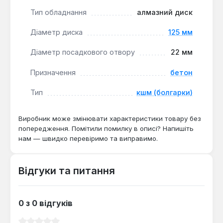
операцій на будівельних майданчиках, при ремонті
Тип обладнання
алмазний диск
та демонтажних роботах. Для продовження
ресурсу важливо уникати бокових навантажень на
Діаметр диска
125 мм
диск та працювати без надмірного притиску.
Діаметр посадкового отвору
22 мм
Призначення
бетон
Тип
кшм (болгарки)
Виробник може змінювати характеристики товару без
попередження. Помітили помилку в описі? Напишіть
нам — швидко перевіримо та виправимо.
Відгуки та питання
0 з 0 відгуків