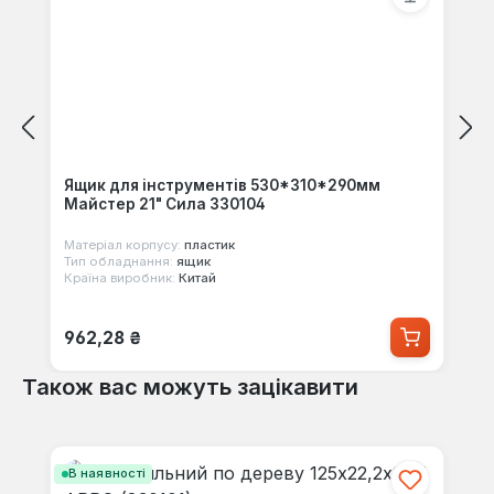
Ящик для інструментів 530*310*290мм
Майстер 21" Сила 330104
Матеріал корпусу:
пластик
Тип обладнання:
ящик
Країна виробник:
Китай
Звичайна ціна:
962,28 ₴
Також вас можуть зацікавити
Пропустити галерею продуктів
В наявності