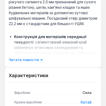
ріжучого сегмента 2.0 мм призначений для сухого
різання бетону, цегли, кам'яної кладки та інших
будівельних матеріалів за допомогою кутової
шліфувальної машини. Посадковий отвір діаметром
22.2 мм є стандартним для більшості УШМ.
Конструкція для матеріалів середньої
твердості:
сегментований алмазний край
забезпечує інтенсивне охолодження та
ефективне видалення шламу під час роботи, що
запобігає перегріву диска.
Читати повністю
Експлуатаційні вимоги:
диск розрахований на
роботу з інструментом потужністю,
Характеристики
достатньою для обертання на номінальній
швидкості, вказаній на маркуванні.
Рекомендується використовувати захисний
кожух.
Виробник
Сила
Країна виробник
Китай
Інструмент підходить для виконання різальних