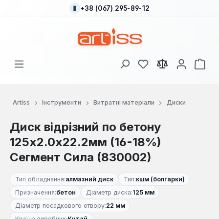
+38 (067) 295-89-12
Перейти до основного вмісту
У вас є 0 у списку
Кош
Artiss
Інструменти
Витратні матеріали
Диски
Диск відрізний по бетону
125х2.0х22.2мм (16-18%)
Сегмент Сила (830002)
Тип обладнання:
алмазний диск
Тип:
кшм (болгарки)
Призначення:
бетон
Діаметр диска:
125 мм
Діаметр посадкового отвору:
22 мм
Країна виробник:
Китай