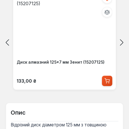
Диск алмазний 125×7 мм Зенит (15207125)
Звичайна ціна:
133,00 ₴
Опис
Відрізний диск діаметром 125 мм з товщиною