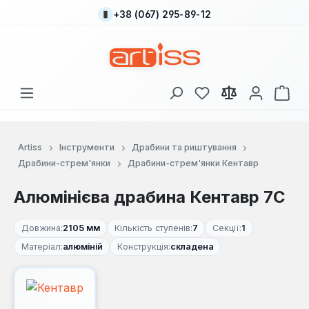
+38 (067) 295-89-12
Перейти до основного вмісту
У вас є 0 у списку
Кош
Artiss
Інструменти
Драбини та риштування
Драбини-стрем'янки
Драбини-стрем'янки Кентавр
Алюмінієва драбина Кентавр 7С
Довжина:
2105 мм
Кількість ступенів:
7
Секції:
1
Матеріал:
алюміній
Конструкція:
складена