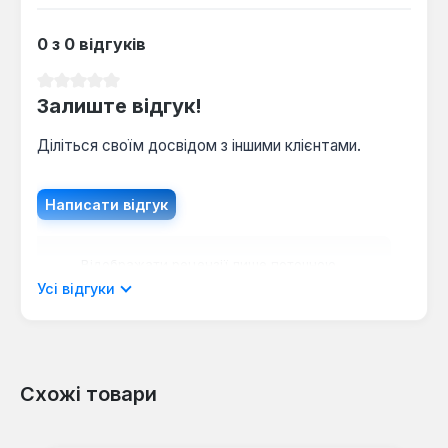
завдань, що вимагають частого переміщення та
зберігання в обмеженому просторі.
0 з 0 відгуків
Середня оцінка 0 з 5 зірок
Залиште відгук!
Діліться своїм досвідом з іншими клієнтами.
Написати відгук
Відображати рецензії лише поточною
мовою.
Усі відгуки
Схожі товари
Відгуків не знайдено. Поділіться
своїми знаннями з іншими.
Пропустити галерею продуктів