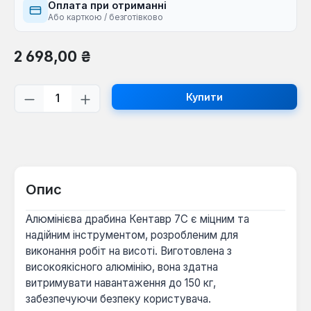
Оплата при отриманні
Або карткою / безготівково
Звичайна ціна:
2 698,00 ₴
Кількість товару: Введіть потрібну кі
Купити
Опис
Алюмінієва драбина Кентавр 7С є міцним та
надійним інструментом, розробленим для
виконання робіт на висоті. Виготовлена з
високоякісного алюмінію, вона здатна
витримувати навантаження до 150 кг,
забезпечуючи безпеку користувача.