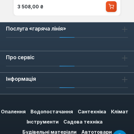
Звичайна ціна:
3 508,00 ₴
Послуга «гаряча лінія»
Про сервіс
Інформація
Опалення
Водопостачання
Сантехніка
Клімат
Інструменти
Садова техніка
Будівельні матеріали
Автотовари