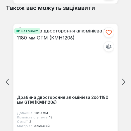
Також вас можуть зацікавити
Пропустити галерею продуктів
В наявності
Драбина двостороння алюмінієва 2х6 1180
мм GTM (KMH1206)
Довжина:
1180 мм
Кількість ступенів:
12
Секції:
2
Матеріал:
алюміній