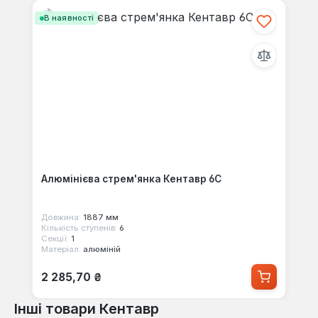
В наявності
Алюмінієва стрем'янка Кентавр 6С
Довжина:
1887 мм
Кількість ступенів:
6
Секції:
1
Матеріал:
алюміній
Звичайна ціна:
2 285,70 ₴
Інші товари Кентавр