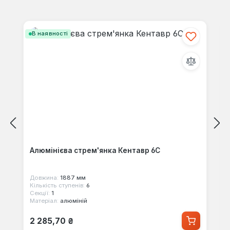
Пропустити галерею продуктів
В наявності
Алюмінієва стрем'янка Кентавр 6С
Довжина:
1887 мм
Кількість ступенів:
6
Секції:
1
Матеріал:
алюміній
Звичайна ціна:
2 285,70 ₴