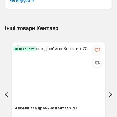
мовою.
Усі відгуки
Інші товари Кентавр
Відгуків не знайдено. Поділіться
своїми знаннями з іншими.
Пропустити галерею продуктів
В наявності
Алюмінієва драбина Кентавр 7С