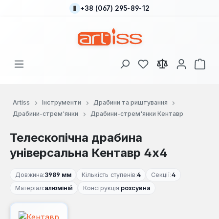
+38 (067) 295-89-12
Перейти до основного вмісту
У вас є 0 у списку
Кош
Artiss
Інструменти
Драбини та риштування
Драбини-стрем'янки
Драбини-стрем'янки Кентавр
Телескопічна драбина
універсальна Кентавр 4х4
Довжина:
3989 мм
Кількість ступенів:
4
Секції:
4
Матеріал:
алюміній
Конструкція:
розсувна