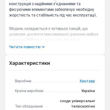
конструкція з надійними з'єднаннями та
фіксуючими елементами забезпечує необхідну
жорсткість та стабільність під час експлуатації.
Модель складається з чотирьох секцій, що
дозволяє досягати максимальної довжини майже
4 метри (3989 мм), при цьому висота у
транспортному вигляді становить лише 1205 мм.
Читати повністю
Кожна ступінь має рельєфну поверхню для
запобігання ковзанню ноги, а ніжки оснащені
пластиковими заглушками, що забезпечують
Характеристики
надійне зчеплення з поверхнею та захист від
пошкоджень. Драбина відповідає європейським
нормам безпеки EN131 та витримує навантаження
Виробник
Кентавр
до 150 кг.
Країна виробник
Україна
Компактність та мобільність:
У складеному
сходи універсальні
вигляді драбина займає мінімум місця, що
Тип обладнання
телескопічні
спрощує її транспортування та зберігання.