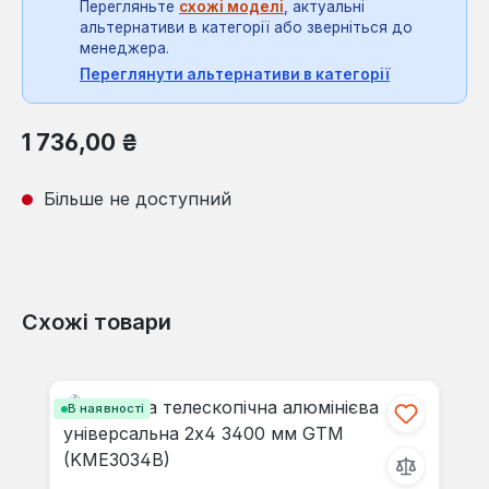
Перегляньте
схожі моделі
, актуальні
альтернативи в категорії або зверніться до
менеджера.
Переглянути альтернативи в категорії
Звичайна ціна:
1 736,00 ₴
Більше не доступний
Схожі товари
Пропустити галерею продуктів
В наявності