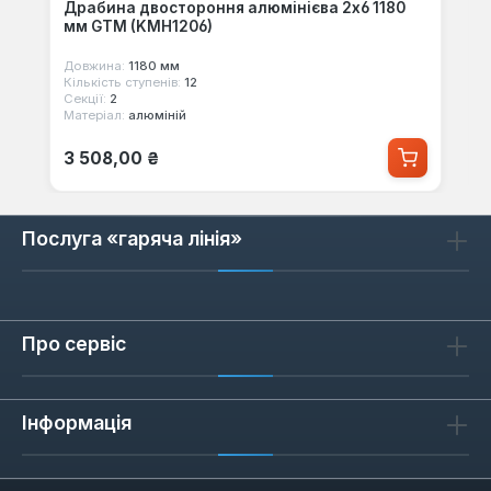
Драбина двостороння алюмінієва 2х6 1180
мм GTM (KMH1206)
Довжина:
1180 мм
Кількість ступенів:
12
Секції:
2
Матеріал:
алюміній
Звичайна ціна:
3 508,00 ₴
Послуга «гаряча лінія»
Про сервіс
Інформація