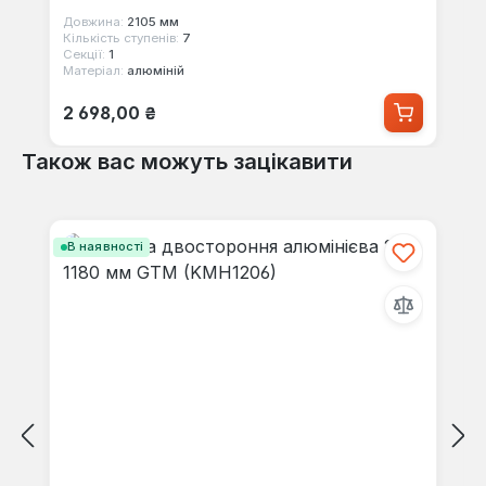
Довжина:
2105 мм
Кількість ступенів:
7
Секції:
1
Матеріал:
алюміній
Звичайна ціна:
2 698,00 ₴
Також вас можуть зацікавити
Пропустити галерею продуктів
В наявності