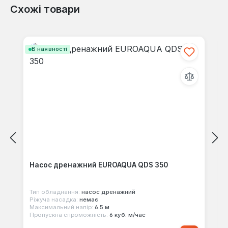
Схожі товари
Відгуків не знайдено. Поділіться
своїми знаннями з іншими.
Пропустити галерею продуктів
В наявності
Насос дренажний EUROAQUA QDS 350
Тип обладнання:
насос дренажний
Ріжуча насадка:
немає
Максимальний напір:
6.5 м
Пропускна спроможність:
6 куб. м/час