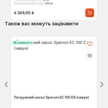
Максимальний напір:
130 м
Звичайна ціна:
4 369,05 ₴
Також вас можуть зацікавити
Пропустити галерею продуктів
В наявності
Погружний насос Speroni EC 100 DS (чавун)