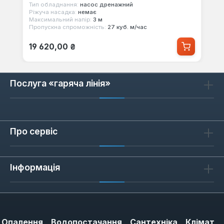
Тип обладнання:
насос дренажний
Ріжуча насадка:
немає
Максимальний напір:
3 м
Пропускна спроможність:
27 куб. м/час
Звичайна ціна:
19 620,00 ₴
Послуга «гаряча лінія»
Про сервіс
Інформація
Опалення
Водопостачання
Сантехніка
Клімат