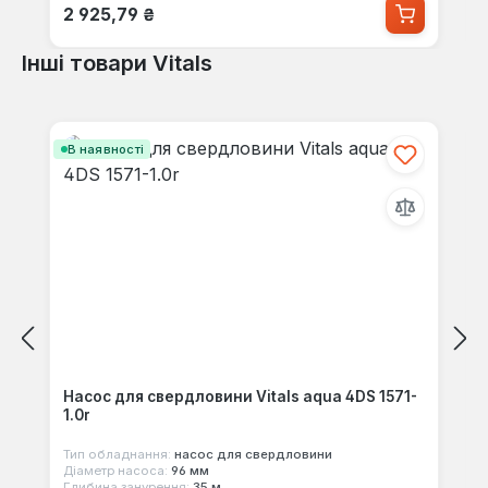
Звичайна ціна:
2 925,79 ₴
Інші товари Vitals
Пропустити галерею продуктів
В наявності
Насос для свердловини Vitals aqua 4DS 1571-
1.0r
Тип обладнання:
насос для свердловини
Діаметр насоса:
96 мм
Глибина занурення:
35 м