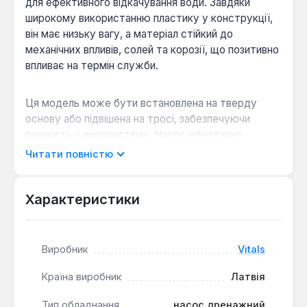
для ефективного відкачування води. Завдяки
широкому використанню пластику у конструкції,
він має низьку вагу, а матеріал стійкий до
механічних впливів, солей та корозії, що позитивно
впливає на термін служби.
Ця модель може бути встановлена на тверду
основу або підвішена на тросі, забезпечуючи
гнучкість у використанні. Насос ефективно
працює з мінімальним рівнем осушення до 70 мм,
Читати повністю
що дозволяє максимально відкачати воду з
резервуарів. Він підходить для подачі води з
відкритих природних водойм в зрошувальні
Характеристики
системи садів та городів, а також для садових
фонтанів.
Виробник
Vitals
Автоматична робота:
Поплавковий вимикач
Країна виробник
Латвія
забезпечує своєчасне автоматичне включення
та вимкнення насоса залежно від рівня води,
Тип обладнання
насос дренажний