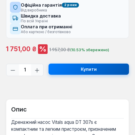
Офіційна гарантія
2 роки
Від виробника
Швидка доставка
По всій Україні
Оплата при отриманні
Або карткою / безготівково
%
Ціна продажу:
1 751,00 ₴
Звичайна ціна:
1 957,00 ₴
(10.53% збережено)
Кількість товару: Введіть потрібну кі
Купити
Опис
Дренажний насос Vitals aqua DT 307s є
компактним та легким пристроєм, призначеним