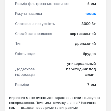
Розмір фільтрованих частинок.
5 мм
температурою до 35°C. Його продуктивність 6
м³/год та максимальний напір 6.5 метрів роблять
Ріжуча насадка
немає
його ефективним для осушення невеликих об'єктів
та організації поливу.
Споживана потужність
3000 Вт
Спосіб встановлення
вертикальний
Тип
дренажний
Якість води
брудна
универсальный
Додаткова
переходник под
інформація
шланг
Розміри
7 мм
Виробник може змінювати характеристики товару без
попередження. Помітили помилку в описі? Напишіть
нам — швидко перевіримо та виправимо.