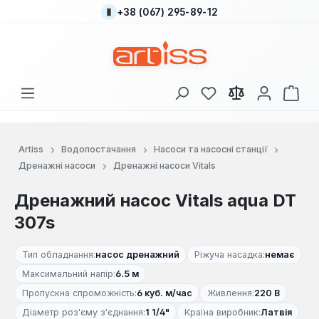
+38 (067) 295-89-12
Перейти до основного вмісту
У вас є 0 у списку
Кош
Artiss
Водопостачання
Насоси та насосні станції
Дренажні насоси
Дренажні насоси Vitals
Дренажний насос Vitals aqua DT
307s
Тип обладнання:
насос дренажний
Ріжуча насадка:
немає
Максимальний напір:
6.5 м
Пропускна спроможність:
6 куб. м/час
Живлення:
220 В
Діаметр роз'єму з'єднання:
1 1/4"
Країна виробник:
Латвія