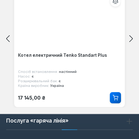
Котел електричний Tenko Standart Plus
Спосіб встановлення:
настінний
Насос:
є
Розширювальний бак:
є
Країна виробник:
Україна
Звичайна ціна:
17 145,00 ₴
Послуга «гаряча лінія»