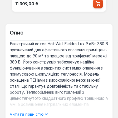
Звичайна ціна:
11 309,00 ₴
Опис
Електричний котел Hot-Well Elektra Lux 9 кВт 380 В
призначений для ефективного опалення приміщень
площею до 90 м² та працює від трифазної мережі
380 В. Його конструкція забезпечує надійне
функціонування в закритих системах опалення з
примусовою циркуляцією теплоносія. Модель
оснащена ТЕНами з високоякісної нержавіючої
сталі, що гарантує довговічність та стабільну
роботу. Теплообмінник виготовлений з
цільнотягнутого квадратного профілю товщиною 4
мм, а розміщення нагрівальних елементів
забезпечує максимальну передачу тепла по
Читати повністю
всьому об'єму та відсутність застійних зон.