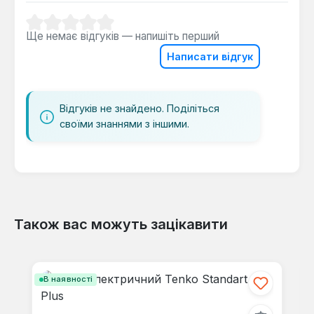
протягом опалювального сезону. Компактні
розміри та настінний монтаж спрощують
Середня оцінка 0 з 5 зірок
Ще немає відгуків — напишіть перший
встановлення та обслуговування.
Написати відгук
Відгуків не знайдено. Поділіться
своїми знаннями з іншими.
Також вас можуть зацікавити
Пропустити галерею продуктів
В наявності