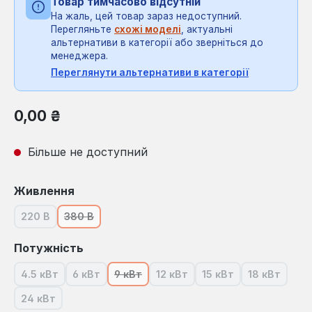
Товар тимчасово відсутній
На жаль, цей товар зараз недоступний.
Перегляньте
схожі моделі
, актуальні
альтернативи в категорії або зверніться до
менеджера.
Переглянути альтернативи в категорії
Звичайна ціна:
0,00 ₴
Більше не доступний
Виберіть
Живлення
220 В
380 В
(Ця опція наразі недоступна.)
(Ця опція наразі недоступна.)
Виберіть
Потужність
4.5 кВт
6 кВт
9 кВт
12 кВт
15 кВт
18 кВт
(Ця опція наразі недоступна.)
(Ця опція наразі недоступна.)
(Ця опція наразі недоступна.)
(Ця опція наразі недоступна.)
(Ця опція наразі не
(Ця опція 
24 кВт
(Ця опція наразі недоступна.)