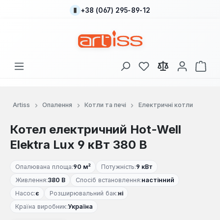
+38 (067) 295-89-12
Перейти до основного вмісту
У вас є 0 у списку
Кош
Artiss
Опалення
Котли та печі
Електричні котли
Котел електричний Hot-Well
Elektra Lux 9 кВт 380 В
Опалювана площа:
90 м²
Потужність:
9 кВт
Живлення:
380 В
Спосіб встановлення:
настінний
Насос:
є
Розширювальний бак:
ні
Країна виробник:
Україна