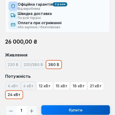
Офіційна гарантія
2 роки
Від виробника
Швидка доставка
По всій Україні
Оплата при отриманні
Або карткою / безготівково
Звичайна ціна:
26 000,00 ₴
Виберіть
Живлення
220 В
220/380 В
380 В
(Ця опція наразі недоступна.)
(Ця опція наразі недоступна.)
Виберіть
Потужність
4 кВт
6 кВт
12 кВт
15 кВт
18 кВт
21 кВт
(Ця опція наразі недоступна.)
(Ця опція наразі недоступна.)
24 кВт
Кількість товару: Введіть потрібну кі
Купити