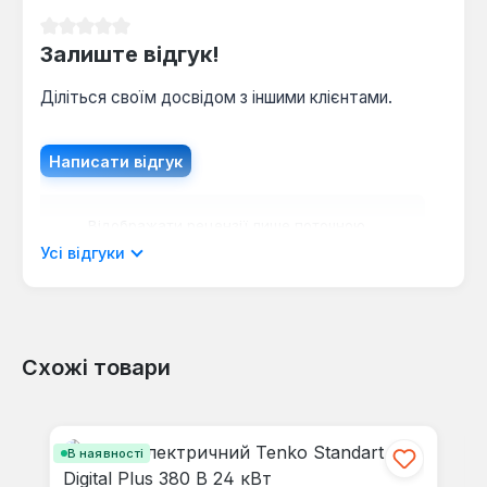
рішенням для опалення приватних будинків, дач,
офісних та комерційних приміщень, де відсутнє
Середня оцінка 0 з 5 зірок
Залиште відгук!
газопостачання або потрібне резервне джерело
тепла. Його компактні розміри (660x380x175 мм)
Діліться своїм досвідом з іншими клієнтами.
та настінний монтаж дозволяють інтегрувати його
в будь-який інтер'єр без потреби у спеціальному
приміщенні для котельні чи димоході. Цей котел
Написати відгук
підходить для використання як в нових, так і в
модернізованих системах опалення, забезпечуючи
Відображати рецензії лише поточною
комфорт та економію енергії.
мовою.
Усі відгуки
Схожі товари
Відгуків не знайдено. Поділіться
своїми знаннями з іншими.
Пропустити галерею продуктів
В наявності