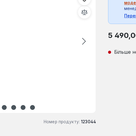
моде
мене
Пере
Звичайна ці
5 490,0
Більше н
Номер продукту:
123044