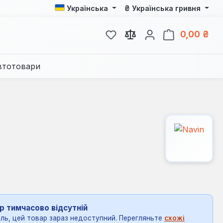
₴
Українська
Українська гривня
У вас є 0 у списку бажань
Кош
0,00 ₴
втотовари
р тимчасово відсутній
ль, цей товар зараз недоступний. Перегляньте
схожі