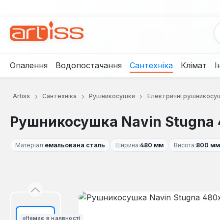
рейти до основного вмісту
Перейти до пошуку
Перейти до основної навігації
Опалення
Водопостачання
Сантехніка
Клімат
І
Artiss
Сантехніка
Рушникосушки
Електричні рушникосу
Рушникосушка Navin Stugna 
Матеріал:
емальована сталь
Ширина:
480 мм
Висота:
800 мм
Пропустити галерею зображень
Немає в наявності