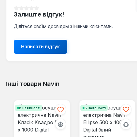
Середня оцінка 0 з 5 зірок
Залиште відгук!
Діліться своїм досвідом з іншими клієнтами.
Написати відгук
Інші товари Navin
Пропустити галерею продуктів
В наявності
В наявності