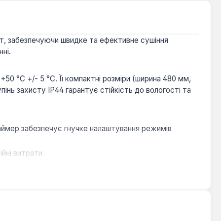
ат, забезпечуючи швидке та ефективне сушіння
ні.
0 °C +/- 5 °C. Її компактні розміри (ширина 480 мм,
пінь захисту IP44 гарантує стійкість до вологості та
аймер забезпечує гнучке налаштування режимів
йні витрати.
адійність.
ушіння дрібного одягу чи білизни.
ня функціональності, стилю та енергоефективності.