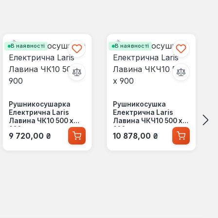
В наявності
В наявності
Рушникосушарка
Рушникосушка
Електрична Laris
Електрична Laris
Лавина ЧК10 500 х
Лавина ЧКЧ10 500 х
900
900
Звичайна ціна:
Звичайна ціна:
9 720,00 ₴
10 878,00 ₴