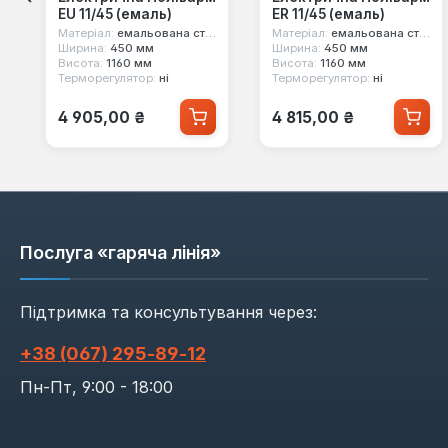
ЕU 11/45 (емаль)
ЕR 11/45 (емаль)
Матеріал:
емальована сталь
Матеріал:
емальована сталь
Ширина:
450 мм
Ширина:
450 мм
Висота:
1160 мм
Висота:
1160 мм
Терморегулятор:
ні
Терморегулятор:
ні
Звичайна ціна:
Звичайна ціна:
4 905,00 ₴
4 815,00 ₴
Послуга «гаряча лінія»
Підтримка та консультування через:
+38 (067) 295‑89‑12
Пн-Пт, 9:00 - 18:00