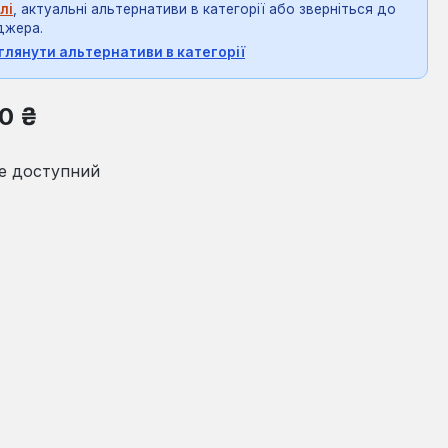
лі
, актуальні альтернативи в категорії або зверніться до
джера.
глянути альтернативи в категорії
на:
0 ₴
е доступний