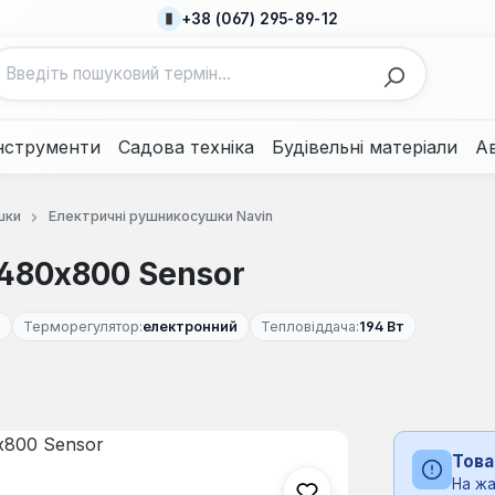
+38 (067) 295-89-12
нструменти
Садова техніка
Будівельні матеріали
А
шки
Електричні рушникосушки Navin
480х800 Sensor
Терморегулятор:
електронний
Тепловіддача:
194 Вт
Това
На жа