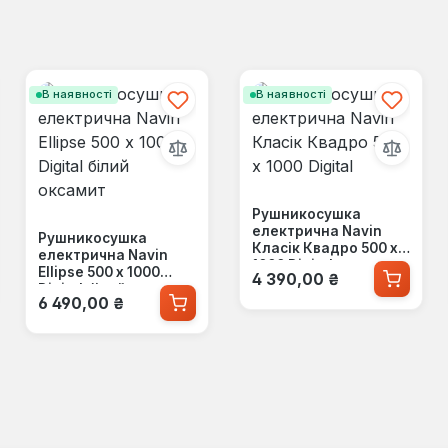
В наявності
В наявності
Рушникосушка
електрична Navin
Рушникосушка
Класік Квадро 500 х
електрична Navin
1000 Digital
Звичайна ціна:
Ellipse 500 х 1000
4 390,00 ₴
Digital білий оксамит
Звичайна ціна:
6 490,00 ₴