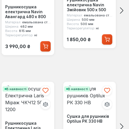
електрична Navin
Рушникосушка
Змійовик 500 х 500
електрична Navin
Матеріал:
емальована сталь
Авангард 480 х 800
Ширина:
500 мм
Матеріал:
емальована сталь
Висота:
500 мм
Ширина:
482 мм
Терморегулятор:
ні
Висота:
815 мм
Терморегулятор:
ні
Звичайна ціна:
1 850,00 ₴
Звичайна ціна:
3 990,00 ₴
В наявності
В наявності
Сушка для рушників
Optilux РК 330 НВ
Рушникосушка
Електрична Laris