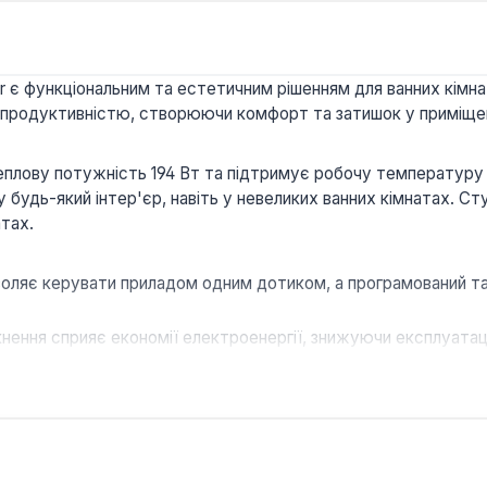
 є функціональним та естетичним рішенням для ванних кімн
 продуктивністю, створюючи комфорт та затишок у приміщен
плову потужність 194 Вт та підтримує робочу температуру +5
будь-який інтер'єр, навіть у невеликих ванних кімнатах. Сту
атах.
оляє керувати приладом одним дотиком, а програмований т
ення сприяє економії електроенергії, знижуючи експлуатаці
гарантія виробника забезпечують тривалий термін служби та н
 рушників одночасно, а також можливість використання для с
м вибором для сучасних ванних кімнат, де цінується поєднан
бі комфорт та гігієну, маючи завжди теплі та сухі рушники.