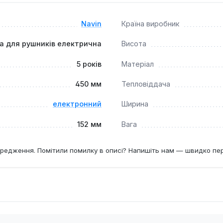
Navin
Країна виробник
а для рушників електрична
Висота
5 років
Матеріал
450 мм
Тепловіддача
електронний
Ширина
152 мм
Вага
редження. Помітили помилку в описі? Напишіть нам — швидко пе