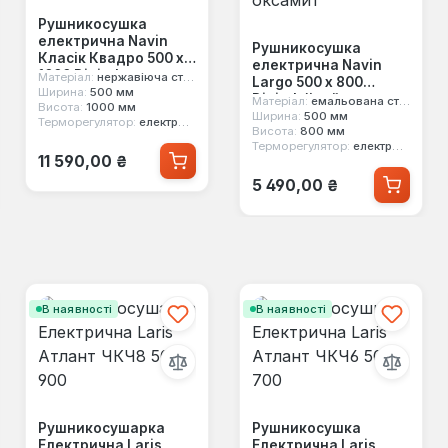
Рушникосушка
електрична Navin
Рушникосушка
Класік Квадро 500 х
електрична Navin
1000 Digital нерж
Матеріал:
нержавіюча сталь
Largo 500 х 800
Ширина:
500 мм
Digital білий оксамит
Матеріал:
емальована сталь
Висота:
1000 мм
Ширина:
500 мм
Терморегулятор:
електронний
Висота:
800 мм
Терморегулятор:
електронний
Звичайна ціна:
11 590,00 ₴
Звичайна ціна:
5 490,00 ₴
В наявності
В наявності
Рушникосушарка
Рушникосушка
Електрична Laris
Електрична Laris