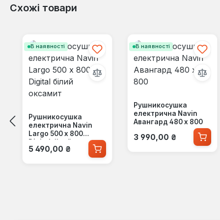
Схожі товари
Пропустити галерею продуктів
В наявності
В наявності
Рушникосушка
електрична Navin
Рушникосушка
Авангард 480 х 800
електрична Navin
Звичайна ціна:
Largo 500 х 800
3 990,00 ₴
Digital білий оксамит
Звичайна ціна:
5 490,00 ₴