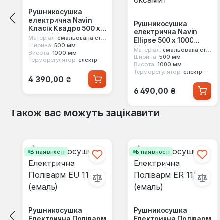
Рушникосушка
електрична Navin
Рушникосушка
Класік Квадро 500 х
електрична Navin
1000 Digital
Матеріал:
емальована сталь
Ellipse 500 х 1000
Ширина:
500 мм
Digital білий оксамит
Матеріал:
емальована сталь
Висота:
1000 мм
Ширина:
500 мм
Терморегулятор:
електронний
Висота:
1000 мм
Терморегулятор:
електронний
Звичайна ціна:
4 390,00 ₴
Звичайна ціна:
6 490,00 ₴
Також вас можуть зацікавити
Пропустити галерею продуктів
В наявності
В наявності
Рушникосушка
Рушникосушка
Електрична Поліварм
Електрична Поліварм