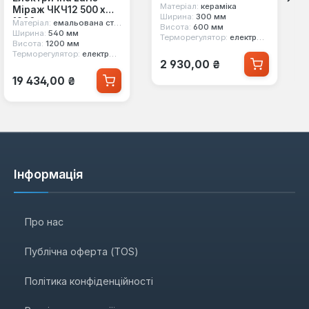
Матеріал:
кераміка
Міраж ЧКЧ12 500 х
Ширина:
300 мм
1200
Матеріал:
емальована сталь
Висота:
600 мм
Ширина:
540 мм
Терморегулятор:
електронний
Висота:
1200 мм
Терморегулятор:
електронний
Звичайна ціна:
2 930,00 ₴
Звичайна ціна:
19 434,00 ₴
Інформація
Про нас
Публічна оферта (TOS)
Політика конфіденційності