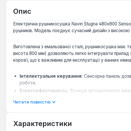
Опис
Електрична рушникосушка Navin Stugna 480х800 Sensor
рушників. Модель поєднує сучасний дизайн з високою
Виготовлена з емальованої сталі, рушникосушка має те
висота 800 мм) дозволяють легко інтегрувати прилад у 
корозії, що є важливим для експлуатації у ванних кімн
Інтелектуальне керування:
Сенсорна панель дозв
роботи.
Енергоефективність:
Функція автоматичного вимкн
Довговічність:
Високоякісні матеріали та 5-річна 
Читати повністю
Практичність:
Достатньо місця для сушіння кількох
Характеристики
Рушникосушка Navin Stugna 480х800 Sensor є відмінни
Вона підходить для сімей, які прагнуть забезпечити со