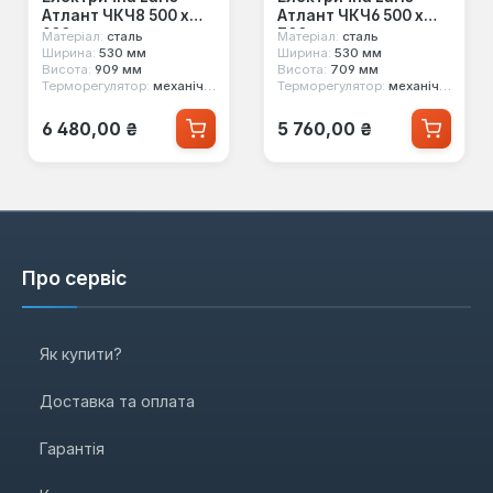
Атлант ЧКЧ8 500 х
Атлант ЧКЧ6 500 х
900
700
Матеріал:
сталь
Матеріал:
сталь
Ширина:
530 мм
Ширина:
530 мм
Висота:
909 мм
Висота:
709 мм
Терморегулятор:
механічний
Терморегулятор:
механічний
Звичайна ціна:
Звичайна ціна:
6 480,00 ₴
5 760,00 ₴
Про сервіс
Як купити?
Доставка та оплата
Гарантія