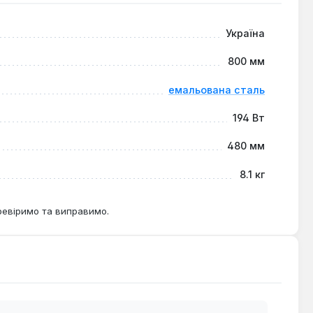
Україна
800 мм
емальована сталь
194 Вт
480 мм
8.1 кг
ревіримо та виправимо.