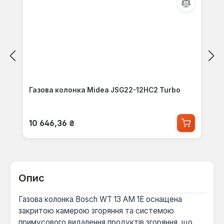
Газова колонка Midea JSG22-12HC2 Turbo
Звичайна ціна:
10 646,36 ₴
Опис
Газова колонка Bosch WT 13 AM 1E оснащена
закритою камерою згоряння та системою
примусового видалення продуктів згоряння, що