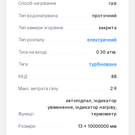
робить колонку гнучкою у виборі джерела
Спосіб нагрівання
газі
енергії.
Тип водонагрівача
проточний
Газова колонка Bosch WT 13 AM 1E є оптимальним
Тип камери згоряння
закрита
рішенням для забезпечення гарячою водою
приватних будинків та квартир з високими
Тип розпалу
електричний
вимогами до комфорту та безпеки. Вона ідеально
Тиск на вході
0.30 атм.
підходить для сімей, де важливо мати стабільний
доступ до гарячої води навіть при одночасному
Тяга
турбінована
використанні кількох точок водорозбору.
ККД
88
Макс. витрата газу
2.9
автопідпал, індикатор
увімкнення, індикатор нагріву,
Функції
термометр
Розміри
13 × 10000000 мм