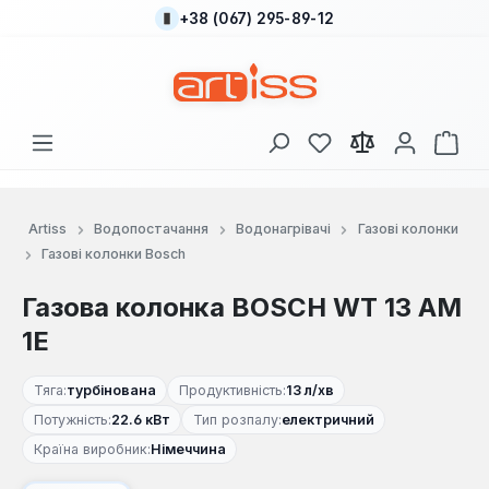
+38 (067) 295-89-12
Перейти до основного вмісту
У вас є 0 у списку
Кош
Artiss
Водопостачання
Водонагрівачі
Газові колонки
Газові колонки Bosch
Газова колонка BOSCH WT 13 AM
1E
Тяга:
турбінована
Продуктивність:
13 л/хв
Потужність:
22.6 кВт
Тип розпалу:
електричний
Країна виробник:
Німеччина