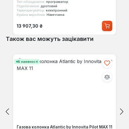
Тип обладнання:
програматор
Підключення:
дротовий
Терморегулятор:
електронний
Країна виробник:
Німеччина
Звичайна ціна:
13 907,30 ₴
Також вас можуть зацікавити
Пропустити галерею продуктів
В наявності
Газова колонка Atlantic by Innovita Pilot MAX 11