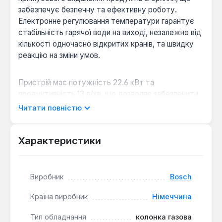
забезпечує безпечну та ефективну роботу.
Електронне регулювання температури гарантує
стабільність гарячої води на виході, незалежно від
кількості одночасно відкритих кранів, та швидку
реакцію на зміни умов.
Пристрій має потужність 22.6 кВт та
продуктивність 13 л/хв, що дозволяє забезпечити
достатній об'єм гарячої води для побутових
Читати повністю
потреб. Мідний теплообмінник, що не містить
сплавів олова/свинцю, гарантує довговічність та
екологічність. Атмосферний газовий пальник з
Характеристики
нержавіючої сталі може працювати як на
природному, так і на зрідженому газі. Колонка
оснащена електронним розпалом, іонізаційним
Виробник
Bosch
контролем полум'я, запобіжником від перегріву та
диференціальним пресостатом, що забезпечує
Країна виробник
Німеччина
високий рівень безпеки. Керування здійснюється
Тип обладнання
колонка газова
за допомогою кнопок на панелі, що дозволяє легко