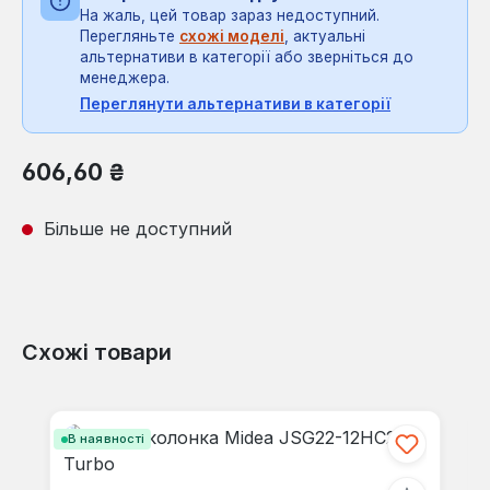
На жаль, цей товар зараз недоступний.
Перегляньте
схожі моделі
, актуальні
альтернативи в категорії або зверніться до
менеджера.
Переглянути альтернативи в категорії
Звичайна ціна:
606,60 ₴
Більше не доступний
Схожі товари
Пропустити галерею продуктів
В наявності