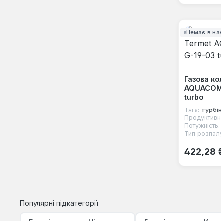
Немає в на
Газова ко
AQUACOM
turbo
Тяга:
турбі
Продуктивні
Потужність:
Тип розпал
Звичайна
422,28 
Популярні підкатегорії