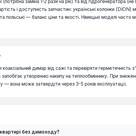
 (потрібна заміна 1-2 рази на рік) та від гідрогенератора (н
вартість і доступність запчастин: українські колонки (DION)
і та польські — баланс ціни та якості. Німецькі моделі част
у
 коаксіальний димар від сажі та перевіряти герметичність з
запобігає утворенню накипу на теплообміннику. При зниженні
у — вона може затвердіти через 3-5 років експлуатації.
 квартирі без димоходу?