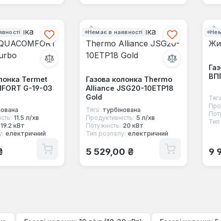
явності
Немає в наявності
Нем
Га
ВП
лонка Termet
Газова колонка Thermo
FORT G-19-03
Alliance JSG20-10ETP18
Gold
Тяга
Про
нована
Тяга:
турбінована
Пот
сть:
11.5 л/хв
Продуктивність:
5 л/хв
Тип
19.2 кВт
Потужність:
20 кВт
у:
електричний
Тип розпалу:
електричний
 ціна:
Звичайна ціна:
Зв
₴
5 529,00 ₴
9 