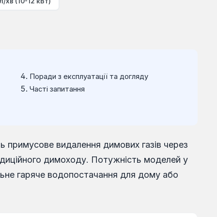
л/хв (10-12 кВт)
Поради з експлуатації та догляду
Часті запитання
ть примусове видалення димових газів через
адиційного димоходу. Потужність моделей у
більне гаряче водопостачання для дому або