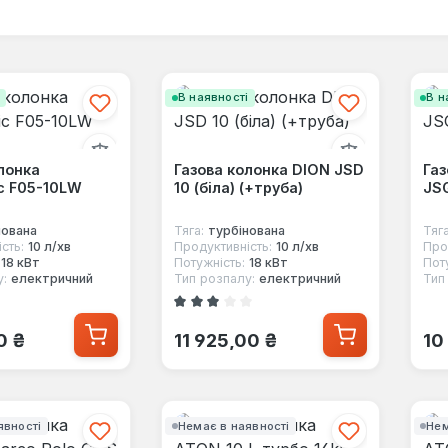
і
В наявності
В н
лонка
Газова колонка DION JSD
Газ
c F05-10LW
10 (біла) (+труба)
JS
нована
Тяга:
турбінована
Тяга
сть:
10 л/хв
Продуктивність:
10 л/хв
Про
18 кВт
Потужність:
18 кВт
Пот
у:
електричний
Тип розпалу:
електричний
Тип
Середня оцінка 3 з 5 зірок
 ціна:
Звичайна ціна:
Зв
0 ₴
11 925,00 ₴
10
явності
Немає в наявності
Нем