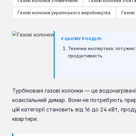
Газові колонки з Німеччини
Газові колонки з Кит
Газові колонки українського виробництва
Газові
У ЦЬОМУ РОЗДІЛІ:
Технічна експертиза: потужніст
продуктивність
Турбіновані газові колонки — це водонагріва
коаксіальний димар. Вони не потребують при
цій категорії становить від 16 до 24 кВт, про
квартири.