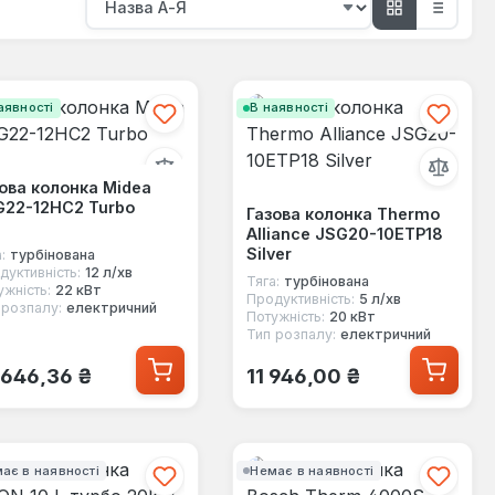
аявності
В наявності
ова колонка Midea
G22-12HC2 Turbo
Газова колонка Thermo
Alliance JSG20-10ETP18
Silver
:
турбінована
дуктивність:
12 л/хв
Тяга:
турбінована
ужність:
22 кВт
Продуктивність:
5 л/хв
 розпалу:
електричний
Потужність:
20 кВт
Тип розпалу:
електричний
ичайна ціна:
Звичайна ціна:
 646,36 ₴
11 946,00 ₴
ає в наявності
Немає в наявності