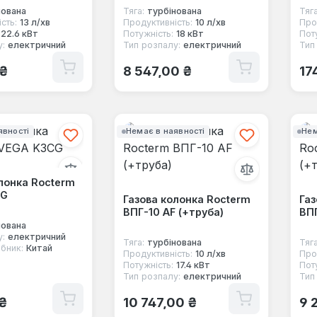
нована
Тяга:
турбінована
Тяга
сть:
13 л/хв
Продуктивність:
10 л/хв
Про
22.6 кВт
Потужність:
18 кВт
Пот
у:
електричний
Тип розпалу:
електричний
Тип
 ціна:
Звичайна ціна:
Зв
 ₴
8 547,00 ₴
17
явності
Немає в наявності
Нем
лонка Rocterm
CG
Газова колонка Rocterm
Газ
ВПГ-10 AF (+труба)
ВПГ
нована
у:
електричний
Тяга:
турбінована
Тяга
бник:
Китай
Продуктивність:
10 л/хв
Про
Потужність:
17.4 кВт
Пот
Тип розпалу:
електричний
Тип
 ціна:
Звичайна ціна:
Зв
 ₴
10 747,00 ₴
9 