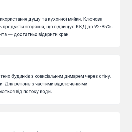
 використання душу та кухонної мийки. Ключова
ить продукти згоряння, що підвищує ККД до 92-95%.
нта — достатньо відкрити кран.
атних будинків з коаксіальним димарем через стіну.
и. Для регіонів з частими відключеннями
юються від потоку води.