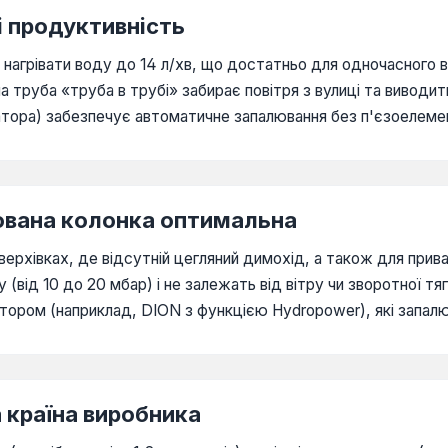
і продуктивність
і нагрівати воду до 14 л/хв, що достатньо для одночасного
а труба «труба в трубі» забирає повітря з вулиці та вивод
ратора) забезпечує автоматичне запалювання без п'єзоелеме
нована колонка оптимальна
оверхівках, де відсутній цегляний димохід, а також для прив
від 10 до 20 мбар) і не залежать від вітру чи зворотної тяг
атором (наприклад, DION з функцією Hydropower), які запал
 країна виробника