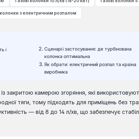
аю
Газові колонки 10 л/хв (18-20 кВт)
Газові колонки 5 
 колонки з електричним розпалом
Сценарії застосування: де турбінована
ь і
колонка оптимальна
Як обрати: електричний розпал та країна
виробника
чі із закритою камерою згоряння, які використовую
родної тяги, тому підходять для приміщень без тр
дуктивність — від 8 до 14 л/хв, що забезпечує ста