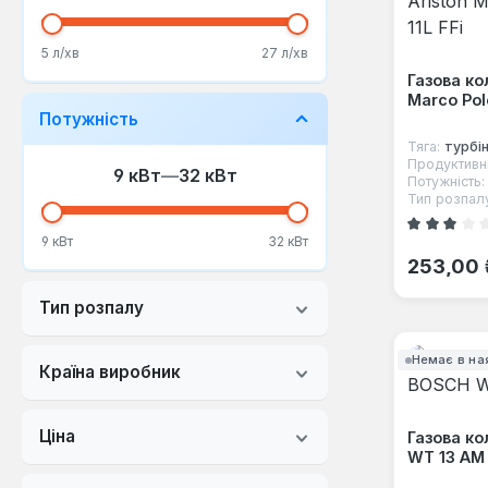
5 л/хв
27 л/хв
Газова ко
Marco Polo
Потужність
Тяга:
турбі
Продуктивні
9 кВт
—
32 кВт
Потужність:
Тип розпал
Середня оцін
9 кВт
32 кВт
Звичайна
253,00 
Тип розпалу
Немає в на
Країна виробник
Ціна
Газова к
WT 13 AM 