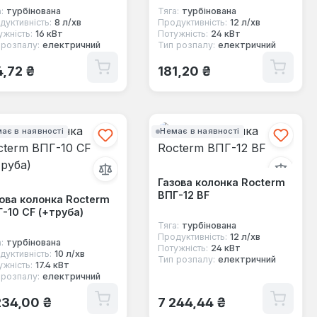
:
турбінована
Тяга:
турбінована
дуктивність:
8 л/хв
Продуктивність:
12 л/хв
ужність:
16 кВт
Потужність:
24 кВт
 розпалу:
електричний
Тип розпалу:
електричний
ичайна ціна:
Звичайна ціна:
4,72 ₴
181,20 ₴
ає в наявності
Немає в наявності
Газова колонка Rocterm
ВПГ-12 BF
ова колонка Rocterm
-10 CF (+труба)
Тяга:
турбінована
Продуктивність:
12 л/хв
:
турбінована
Потужність:
24 кВт
дуктивність:
10 л/хв
Тип розпалу:
електричний
ужність:
17.4 кВт
 розпалу:
електричний
ичайна ціна:
Звичайна ціна:
234,00 ₴
7 244,44 ₴