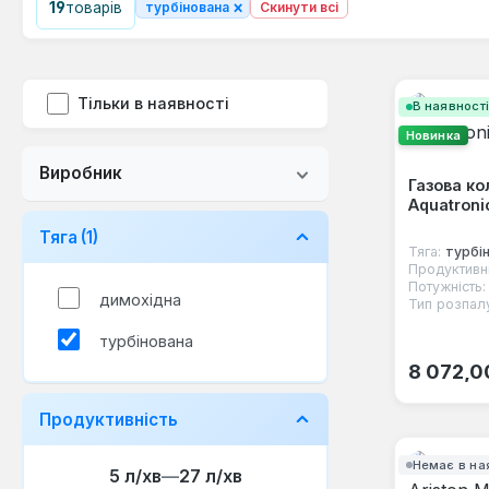
×
19
товарів
турбінована
Скинути всі
Тільки в наявності
В наявност
Новинка
Виробник
Газова ко
Aquatroni
Тяга
(1)
Тяга:
турбі
Продуктивні
Потужність:
димохідна
Тип розпал
турбінована
Звичайна
8 072,0
Продуктивність
Немає в на
5 л/хв
—
27 л/хв