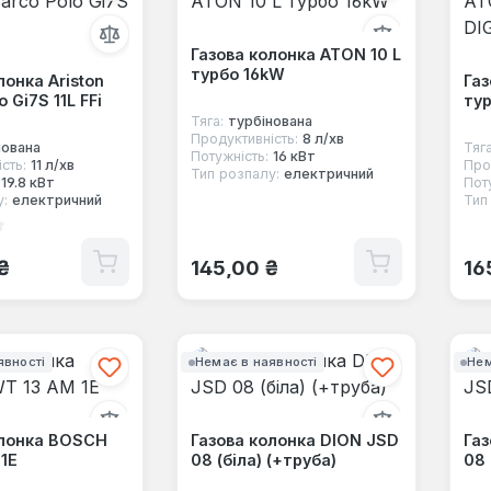
Газова колонка ATON 10 L
турбо 16kW
лонка Ariston
Газ
 Gi7S 11L FFi
тур
Тяга:
турбінована
Продуктивність:
8 л/хв
нована
Тяга
Потужність:
16 кВт
сть:
11 л/хв
Про
Тип розпалу:
електричний
19.8 кВт
Пот
у:
електричний
Тип
ка 3 з 5 зірок
 ціна:
Звичайна ціна:
Зв
₴
145,00 ₴
16
явності
Немає в наявності
Нем
олонка BOSCH
Газова колонка DION JSD
Газ
1E
08 (біла) (+труба)
08 