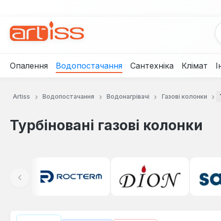
рейти до основного вмісту
Перейти до пошуку
Перейти до основної навігації
Опалення
Водопостачання
Сантехніка
Клімат
І
Artiss
Водопостачання
Водонагрівачі
Газові колонки
Турбіновані газові колонки