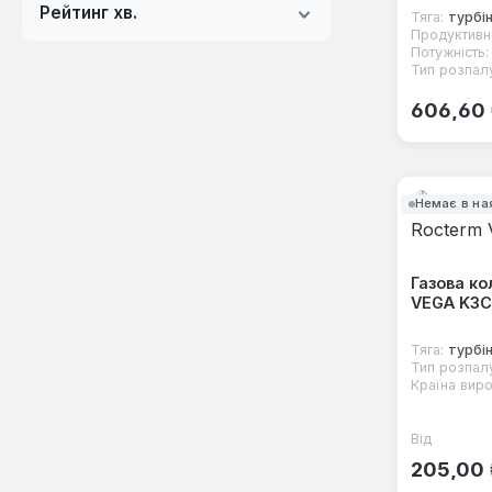
Рейтинг хв.
Тяга:
турбі
Продуктивні
Потужність:
Тип розпал
Звичайна
606,60
Немає в на
Газова ко
VEGA K3
Тяга:
турбі
Тип розпал
Країна виро
Від
Звичайна
205,00