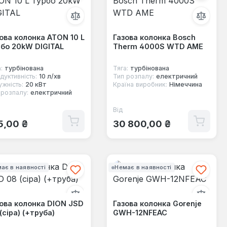
ова колонка ATON 10 L
Газова колонка Bosch
бо 20kW DIGITAL
Therm 4000S WTD AME
:
турбінована
Тяга:
турбінована
дуктивність:
10 л/хв
Тип розпалу:
електричний
ужність:
20 кВт
Країна виробник:
Німеччина
 розпалу:
електричний
Від
Звичайна ціна:
ичайна ціна:
5,00 ₴
30 800,00 ₴
ає в наявності
Немає в наявності
ова колонка DION JSD
Газова колонка Gorenje
(сіра) (+труба)
GWH-12NFEAC