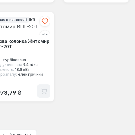
ає в наявності
зова колонка Житомир
Г-20Т
:
турбінована
дуктивність:
9.4 л/хв
ужність:
18.8 кВт
 розпалу:
електричний
ичайна ціна:
973,79 ₴