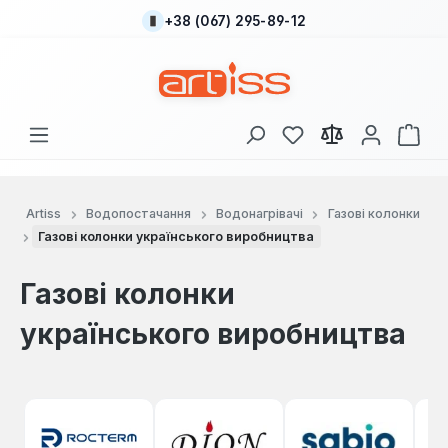
+38 (067) 295-89-12
Перейти до основного вмісту
У вас є 0 у списку
Кош
Artiss
Водопостачання
Водонагрівачі
Газові колонки
Газові колонки українського виробництва
Газові колонки
українського виробництва