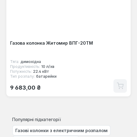
Газова колонка Житомир ВПГ-20ТМ
Тяга:
димохідна
Продуктивність:
10 л/хв
Потужність:
22.4 кВт
Тип розпалу:
батарейки
Звичайна ціна:
9 683,00 ₴
Популярні підкатегорії
Газові колонки з електричним розпалом