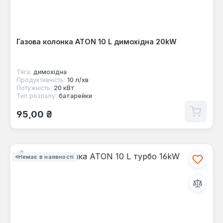
Газова колонка ATON 10 L димохідна 20kW
Тяга:
димохідна
Продуктивність:
10 л/хв
Потужність:
20 кВт
Тип розпалу:
батарейки
Звичайна ціна:
95,00 ₴
Немає в наявності