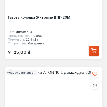
Газова колонка Житомир ВПГ-20М
Тяга:
димохідна
Продуктивність:
10 л/хв
Потужність:
22.4 кВт
Тип розпалу:
батарейки
Звичайна ціна:
9 125,00 ₴
Немає в наявності