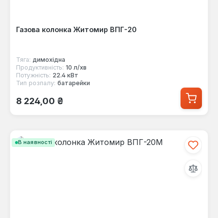
Газова колонка Житомир ВПГ-20
Тяга:
димохідна
Продуктивність:
10 л/хв
Потужність:
22.4 кВт
Тип розпалу:
батарейки
Звичайна ціна:
8 224,00 ₴
В наявності