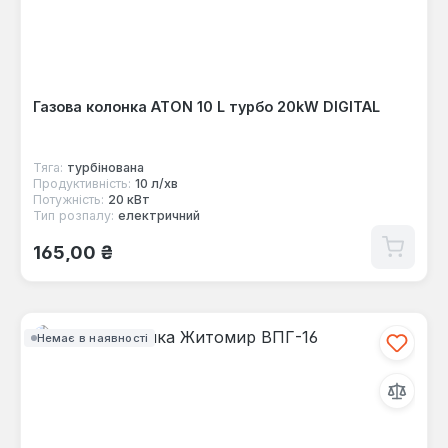
Газова колонка ATON 10 L турбо 20kW DIGITAL
Тяга:
турбінована
Продуктивність:
10 л/хв
Потужність:
20 кВт
Тип розпалу:
електричний
Звичайна ціна:
165,00 ₴
Немає в наявності