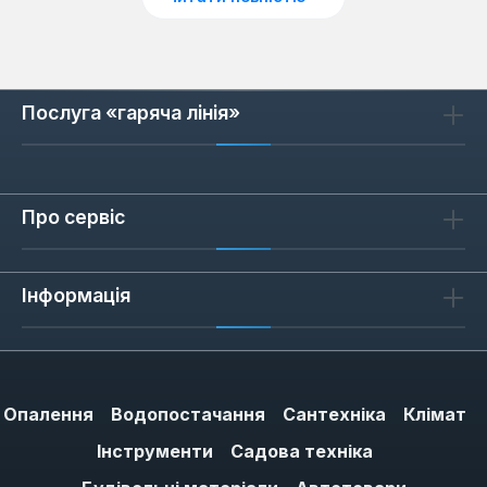
Однією з найвагоміших переваг газових
колонок, виготовлених в Україні, є їхня
бездоганна адаптація до місцевих
інженерних мереж та стандартів.
Послуга «гаряча лінія»
Вітчизняні виробники ретельно вивчають
особливості подачі газу, включаючи
можливі коливання тиску та якість палива, а
Про сервіс
також характеристики водопровідної води,
яка часто має підвищену жорсткість. Це
дозволяє інтегрувати в конструкцію
Інформація
приладів спеціальні системи стабілізації
тиску газу та води, а також
використовувати матеріали, стійкі до
утворення накипу та корозії. Такий підхід
Опалення
Водопостачання
Сантехніка
Клімат
значно підвищує стійкість обладнання до
несприятливих факторів, мінімізуючи ризики
Інструменти
Садова техніка
збоїв у роботі та подовжуючи термін його