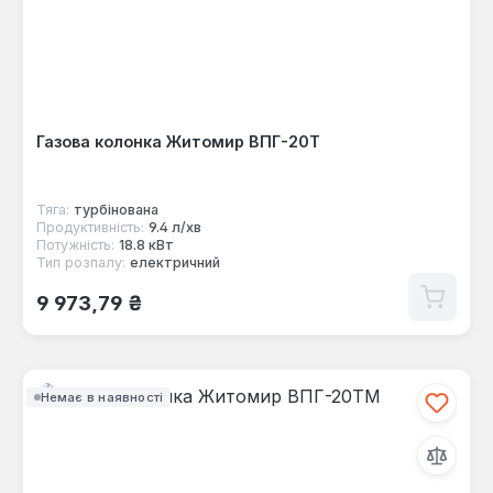
Газова колонка Житомир ВПГ-20Т
Тяга:
турбінована
Продуктивність:
9.4 л/хв
Потужність:
18.8 кВт
Тип розпалу:
електричний
Звичайна ціна:
9 973,79 ₴
Немає в наявності