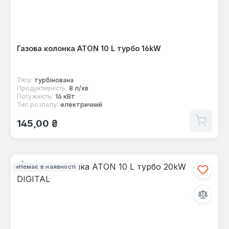
Газова колонка ATON 10 L турбо 16kW
Тяга:
турбінована
Продуктивність:
8 л/хв
Потужність:
16 кВт
Тип розпалу:
електричний
Звичайна ціна:
145,00 ₴
Немає в наявності