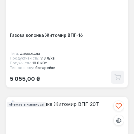
Газова колонка Житомир ВПГ-16
Тяга:
димохідна
Продуктивність:
9.3 л/хв
Потужність:
18.8 кВт
Тип розпалу:
батарейки
Звичайна ціна:
5 055,00 ₴
Немає в наявності