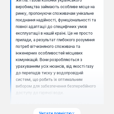
житла. Газові колонки українського
виробництва займають особливе місце на
ринку, пропонуючи споживачам унікальне
поєднання надійності, функціональності та
повної адаптації до специфічних умов
експлуатації в нашій країні. Це не просто
прилади, а результат глибокого розуміння
потреб вітчизняного споживача та
інженерних особливостей місцевих
комунікацій. Вони розробляються з
урахуванням усіх нюансів, від якості газу
до перепадів тиску у водопровідній
системі, що робить їх оптимальним
вибором для забезпечення безперебійного
доступу до гарячої води.
Ключові переваги адаптації до
вітчизняних умов
Читати повністю