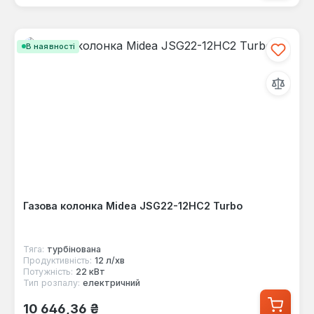
В наявності
Газова колонка Midea JSG22-12HC2 Turbo
Тяга:
турбінована
Продуктивність:
12 л/хв
Потужність:
22 кВт
Тип розпалу:
електричний
Звичайна ціна:
10 646,36 ₴