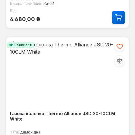
Країна виробник:
Китай
Від
Звичайна ціна:
4 680,00 ₴
В наявності
Газова колонка Thermo Alliance JSD 20-10CLM
White
Тяга:
димохідна