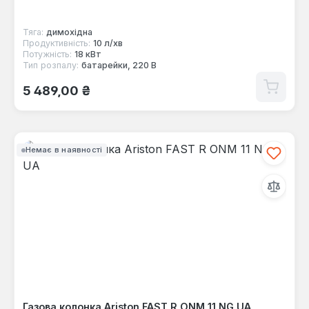
Тяга:
димохідна
Продуктивність:
10 л/хв
Потужність:
18 кВт
Тип розпалу:
батарейки, 220 В
Звичайна ціна:
5 489,00 ₴
Немає в наявності
Газова колонка Ariston FAST R ONM 11 NG UA