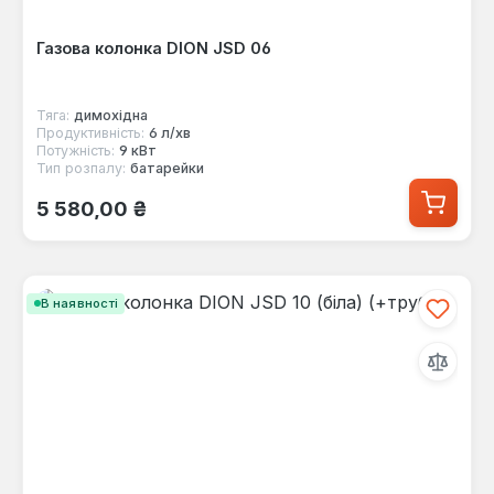
Газова колонка DION JSD 06
Тяга:
димохідна
Продуктивність:
6 л/хв
Потужність:
9 кВт
Тип розпалу:
батарейки
Звичайна ціна:
5 580,00 ₴
В наявності