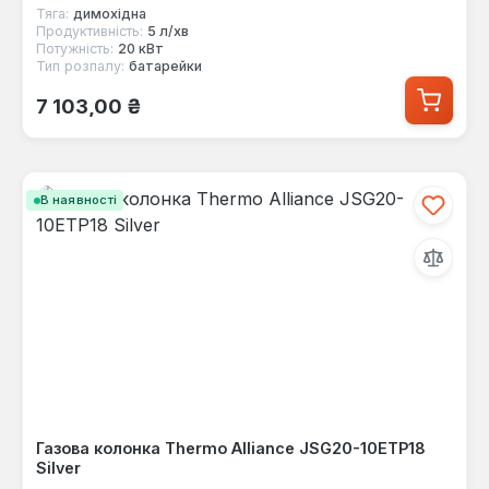
Тяга:
димохідна
Продуктивність:
5 л/хв
Потужність:
20 кВт
Тип розпалу:
батарейки
Звичайна ціна:
7 103,00 ₴
В наявності
Газова колонка Thermo Alliance JSG20-10ETP18
Silver