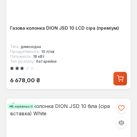
Газова колонка DION JSD 10 LCD сіра (преміум)
Тяга:
димохідна
Продуктивність:
10 л/хв
Потужність:
18 кВт
Тип розпалу:
батарейки
Середня оцінка 3 з 5 зірок
Звичайна ціна:
6 678,00 ₴
В наявності