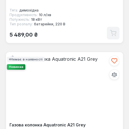
Тяга:
димохідна
Продуктивність:
10 л/хв
Потужність:
18 кВт
Тип розпалу:
батарейки, 220 В
Звичайна ціна:
5 489,00 ₴
Немає в наявності
Новинка
Газова колонка Aquatronic A21 Grey