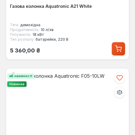
Газова колонка Aquatronic A21 White
Тяга:
димохідна
Продуктивність:
10 л/хв
Потужність:
18 кВт
Тип розпалу:
батарейки, 220 В
Звичайна ціна:
5 360,00 ₴
В наявності
Новинка