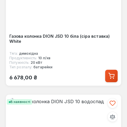
Газова колонка DION JSD 10 біла (сіра вставка)
White
Тяга:
димохідна
Продуктивність:
10 л/хв
Потужність:
20 кВт
Тип розпалу:
батарейки
Звичайна ціна:
6 678,00 ₴
В наявності