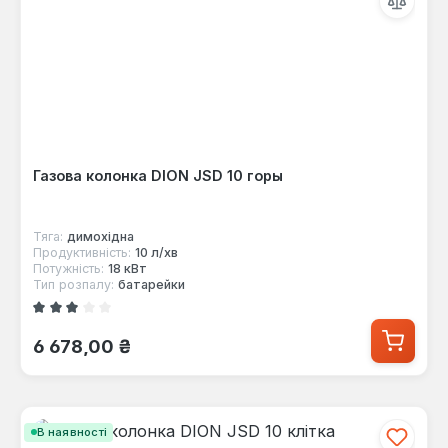
Газова колонка DION JSD 10 горы
Тяга:
димохідна
Продуктивність:
10 л/хв
Потужність:
18 кВт
Тип розпалу:
батарейки
Середня оцінка 3 з 5 зірок
Звичайна ціна:
6 678,00 ₴
В наявності