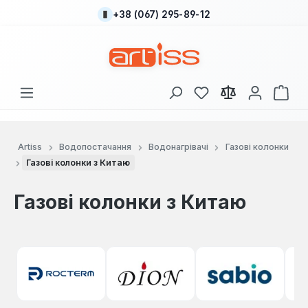
+38 (067) 295-89-12
Перейти до основного вмісту
У вас є 0 у списку
Кош
Artiss
Водопостачання
Водонагрівачі
Газові колонки
Газові колонки з Китаю
Газові колонки з Китаю