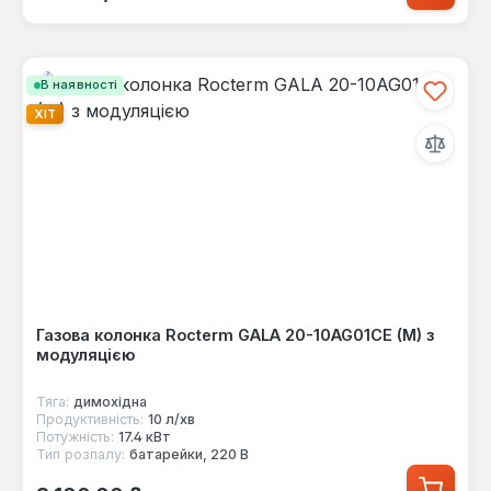
В наявності
ХІТ
Газова колонка Rocterm GALA 20-10AG01CE (M) з
модуляцією
Тяга:
димохідна
Продуктивність:
10 л/хв
Потужність:
17.4 кВт
Тип розпалу:
батарейки, 220 В
Звичайна ціна: