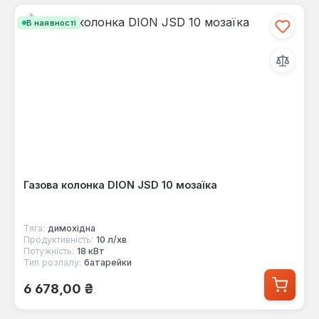
В наявності
Газова колонка DION JSD 10 мозаїка
Тяга:
димохідна
Продуктивність:
10 л/хв
Потужність:
18 кВт
Тип розпалу:
батарейки
Звичайна ціна:
6 678,00 ₴