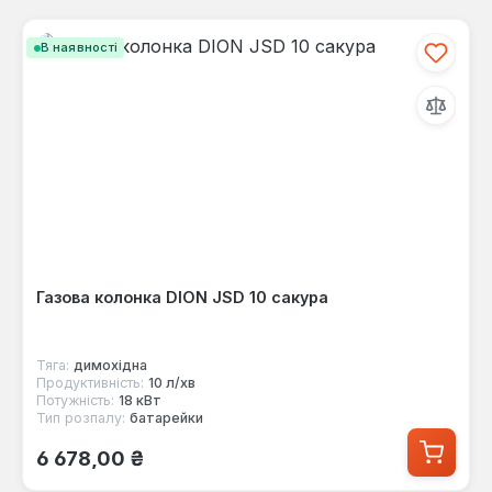
В наявності
Газова колонка DION JSD 10 сакура
Тяга:
димохідна
Продуктивність:
10 л/хв
Потужність:
18 кВт
Тип розпалу:
батарейки
Звичайна ціна:
6 678,00 ₴