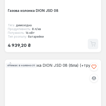
Газова колонка DION JSD 08
Тяга:
димохідна
Продуктивність:
8 л/хв
Потужність:
16 кВт
Тип розпалу:
батарейки
Звичайна ціна:
4 939,20 ₴
Немає в наявності