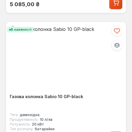
Звичайна ціна:
5 085,00 ₴
В наявності
Газова колонка Sabio 10 GP-black
Тяга:
димохідна
Продуктивність:
10 л/хв
Потужність:
20 кВт
Тип розпалу:
батарейки