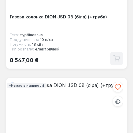
Газова колонка DION JSD 08 (біла) (+труба)
Тяга:
турбінована
Продуктивність:
10 л/хв
Потужність:
18 кВт
Тип розпалу:
електричний
Звичайна ціна:
8 547,00 ₴
Немає в наявності