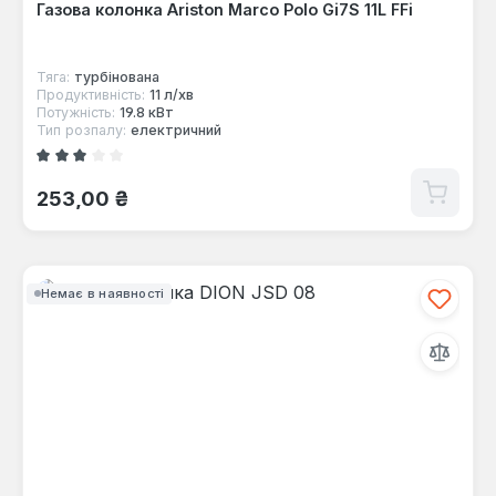
Газова колонка Ariston Marco Polo Gi7S 11L FFi
Тяга:
турбінована
Продуктивність:
11 л/хв
Потужність:
19.8 кВт
Тип розпалу:
електричний
Середня оцінка 3 з 5 зірок
Звичайна ціна:
253,00 ₴
Немає в наявності