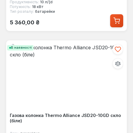
Продуктивність:
10 л/[d
Потужність:
18 кВт
Тип розпалу:
батарейки
Звичайна ціна:
5 360,00 ₴
В наявності
Газова колонка Thermo Alliance JSD20-10GD скло
(біле)