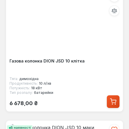
Газова колонка DION JSD 10 клітка
Тяга:
димохідна
Продуктивність:
10 л/хв
Потужність:
18 кВт
Тип розпалу:
батарейки
Звичайна ціна:
6 678,00 ₴
В наявності