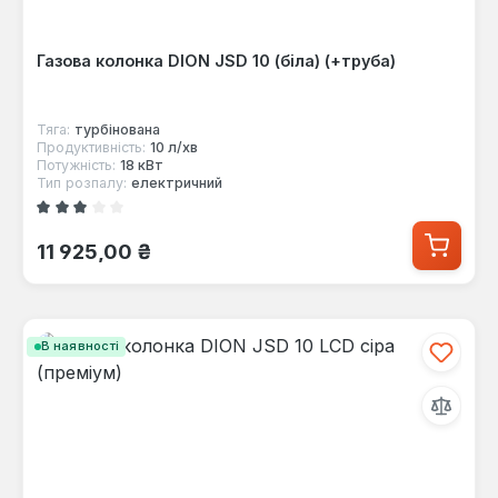
Газова колонка DION JSD 10 (біла) (+труба)
Тяга:
турбінована
Продуктивність:
10 л/хв
Потужність:
18 кВт
Тип розпалу:
електричний
Середня оцінка 3 з 5 зірок
Звичайна ціна:
11 925,00 ₴
В наявності