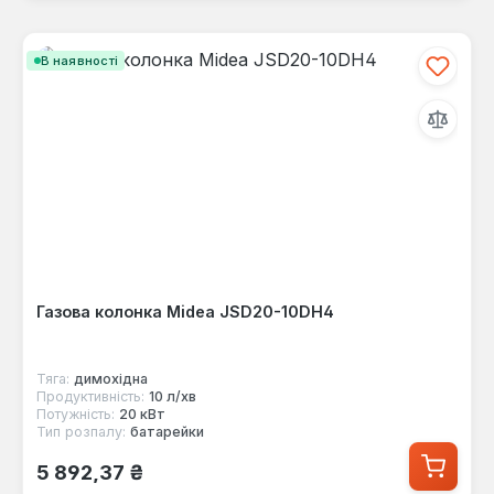
В наявності
Газова колонка Midea JSD20-10DH4
Тяга:
димохідна
Продуктивність:
10 л/хв
Потужність:
20 кВт
Тип розпалу:
батарейки
Звичайна ціна:
5 892,37 ₴