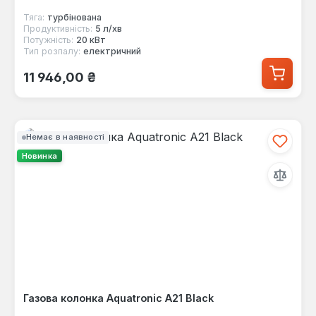
Тяга:
турбінована
Продуктивність:
5 л/хв
Потужність:
20 кВт
Тип розпалу:
електричний
Звичайна ціна:
11 946,00 ₴
Немає в наявності
Новинка
Газова колонка Aquatronic A21 Black