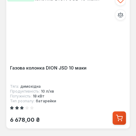
Газова колонка DION JSD 10 маки
Тяга:
димохідна
Продуктивність:
10 л/хв
Потужність:
18 кВт
Тип розпалу:
батарейки
Середня оцінка 3 з 5 зірок
Звичайна ціна:
6 678,00 ₴