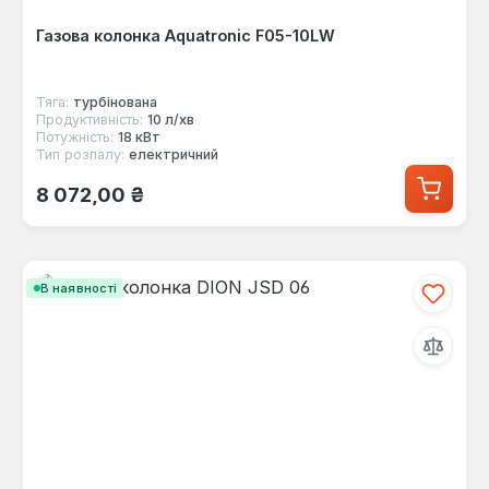
Газова колонка Aquatronic F05-10LW
Тяга:
турбінована
Продуктивність:
10 л/хв
Потужність:
18 кВт
Тип розпалу:
електричний
Звичайна ціна:
8 072,00 ₴
В наявності