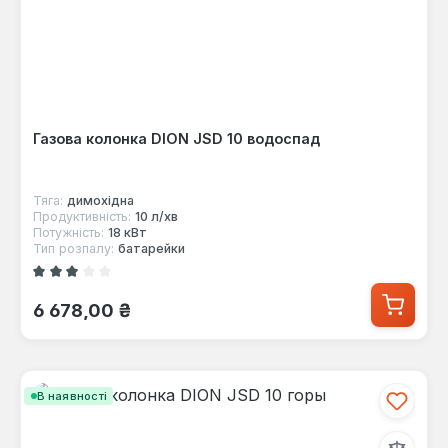
Газова колонка DION JSD 10 водоспад
Тяга:
димохідна
Продуктивність:
10 л/хв
Потужність:
18 кВт
Тип розпалу:
батарейки
Середня оцінка 3 з 5 зірок
Звичайна ціна:
6 678,00 ₴
В наявності