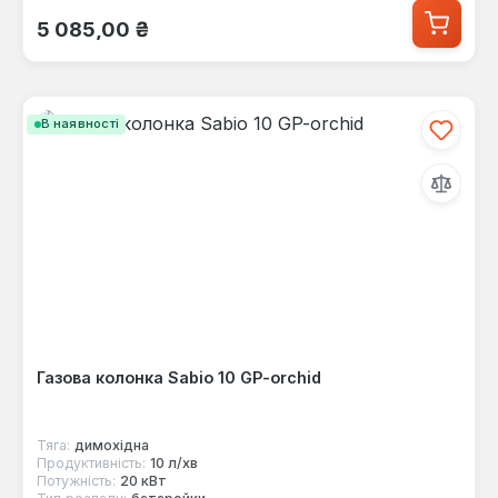
Звичайна ціна:
5 085,00 ₴
В наявності
Газова колонка Sabio 10 GP-orchid
Тяга:
димохідна
Продуктивність:
10 л/хв
Потужність:
20 кВт