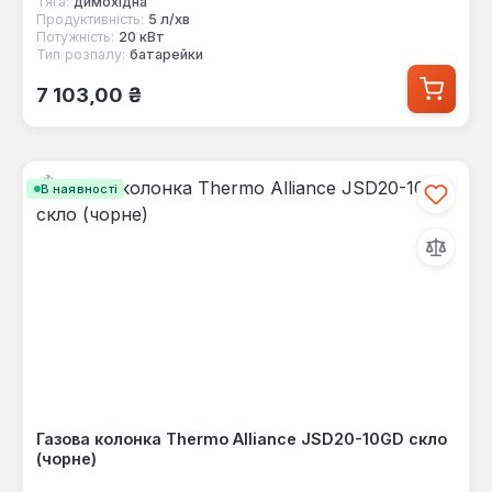
Тяга:
димохідна
Продуктивність:
5 л/хв
Потужність:
20 кВт
Тип розпалу:
батарейки
Звичайна ціна:
7 103,00 ₴
В наявності
Газова колонка Thermo Alliance JSD20-10GD скло
(чорне)