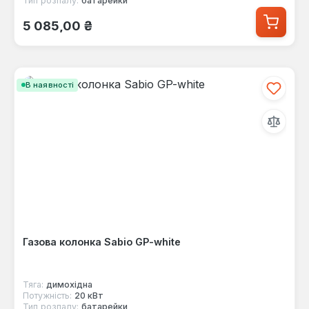
Тип розпалу:
батарейки
Звичайна ціна:
5 085,00 ₴
В наявності
Газова колонка Sabio GP-white
Тяга:
димохідна
Потужність:
20 кВт
Тип розпалу:
батарейки