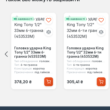
Пропустити галерею продуктів
В наявності
В наявності
Головка ударна King
Головка ударна King
Tony 1/2" 33мм 6-
Tony 1/2" 32мм 6-ти
гранна (453533M)
гранна (453532M)
Тип обладнання:
головка ударна
Тип обладнання:
головка ударна
Тип:
6-ти гранна
Тип:
6-ти гранна
Конструкція:
коротка
Конструкція:
коротка
Призначення:
під гайковерт
Призначення:
під гайковерт
Звичайна ціна:
Звичайна ціна:
378,20 ₴
305,41 ₴