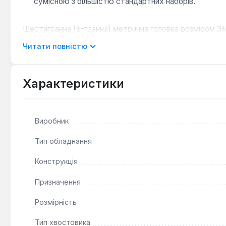
сумісною з більшістю стандартних наборів.
Шестигранна (6-гранна) метрична головка розміром 36
професійного та побутового використання в автомайст
Читати повністю
Характеристики
Виробник
Тип обладнання
Конструкція
Призначення
Розмірність
Тип хвостовика