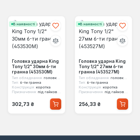
В наявності
В наявності
Головка ударна King
Головка ударна King
Tony 1/2" 30мм 6-ти
Tony 1/2" 27мм 6-ти
гранна (453530M)
гранна (453527M)
Тип обладнання:
головка ударна
Тип обладнання:
головка ударна
Тип:
6-ти гранна
Тип:
6-ти гранна
Конструкція:
коротка
Конструкція:
коротка
Призначення:
під гайковерт
Призначення:
під гайковерт
Звичайна ціна:
Звичайна ціна:
302,73 ₴
256,33 ₴