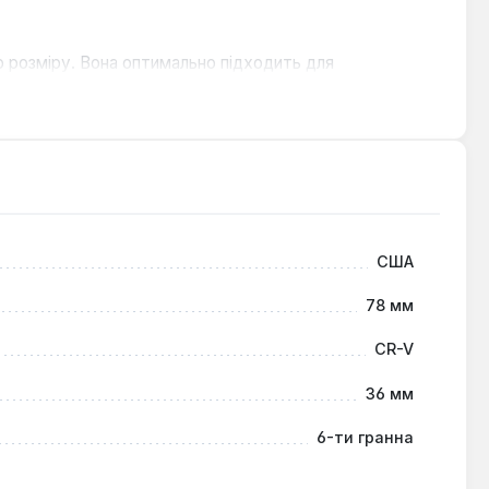
о розміру. Вона оптимально підходить для
адійний інструмент для силових операцій.
США
78 мм
CR-V
36 мм
6-ти гранна