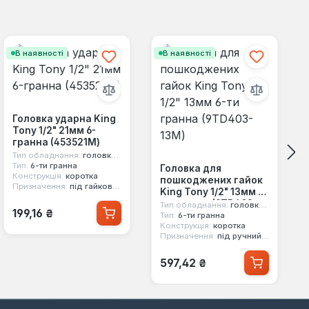
В наявності
В наявності
Головка ударна King
Tony 1/2" 21мм 6-
гранна (453521M)
Тип обладнання:
головка ударна
Тип:
6-ти гранна
Головка для
Конструкція:
коротка
пошкоджених гайок
Призначення:
під гайковерт
King Tony 1/2" 13мм 6-
ти гранна (9TD403-
Тип обладнання:
головка для пошкоджених гайок
Звичайна ціна:
199,16 ₴
13M)
Тип:
6-ти гранна
Конструкція:
коротка
Призначення:
під ручний інструмент
Звичайна ціна:
597,42 ₴