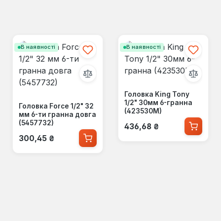
В наявності
В наявності
Головка King Tony
1/2" 30мм 6-гранна
Головка Force 1/2" 32
(423530M)
мм 6-ти гранна довга
Звичайна ціна:
(5457732)
436,68 ₴
Звичайна ціна:
300,45 ₴