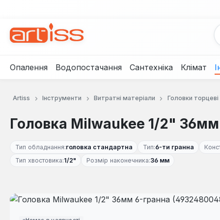
рейти до основного вмісту
Перейти до пошуку
Перейти до основної навігації
Опалення
Водопостачання
Сантехніка
Клімат
І
Artiss
Інструменти
Витратні матеріали
Головки торцеві
Головка Milwaukee 1/2" 36мм
Тип обладнання:
головка стандартна
Тип:
6-ти гранна
Конс
Тип хвостовика:
1/2"
Розмір наконечника:
36 мм
Пропустити галерею зображень