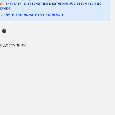
лі
, актуальні альтернативи в категорії або зверніться до
джера.
глянути альтернативи в категорії
на:
8 ₴
е доступний