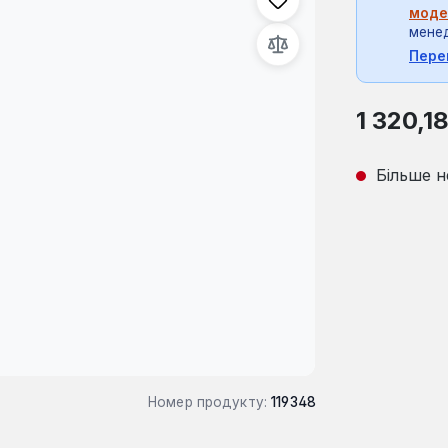
моде
мене
Пере
Звичайна ці
1 320,1
Більше н
Номер продукту:
119348