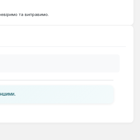
ревіримо та виправимо.
іншими.