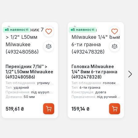
В наявності
В наявності
Перехідник 7/16'' >
Головка Milwaukee
1/2" L50мм Milwaukee
1/4" 8мм 6-ти гранна
(4932480586)
(4932478328)
Тип обладнання:
утримувач насадок
Тип обладнання:
головка стандартна
Тип:
ударний
Тип:
6-ти гранна
Призначення:
під шуруповерт
Конструкція:
довга
Довжина:
50 мм
Призначення:
під ручний інструмент
Звичайна ціна:
Звичайна ціна:
519,61 ₴
159,14 ₴