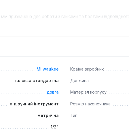
 мм призначена для роботи з гайками та болтами відповідног
ернях, при монтажних та ремонтних роботах, де потрібний н
Milwaukee
Країна виробник
головка стандартна
Довжина
довга
Матеріал корпусу
під ручний інструмент
Розмір наконечника
метрична
Тип
1/2"