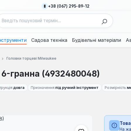
+38 (067) 295-89-12
нструменти
Садова техніка
Будівельні матеріали
А
Головки торцеві Milwaukee
 6-гранна (4932480048)
трукція:
довга
Призначення:
під ручний інструмент
Розмірність:
м
Това
На жа