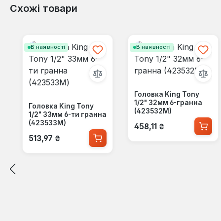
Схожі товари
Пропустити галерею продуктів
В наявності
В наявності
Головка King Tony
1/2" 32мм 6-гранна
Головка King Tony
(423532M)
1/2" 33мм 6-ти гранна
Звичайна ціна:
(423533M)
458,11 ₴
Звичайна ціна:
513,97 ₴