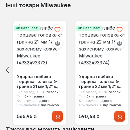
Інші товари Milwaukee
Пропустити галерею продуктів
В наявності
В наявності
Ударна глибока
Ударна глибока
торцева головка 6-
торцева головка 6-
гранна 21 мм 1/2" в
гранна 22 мм 1/2" в
захисному кожусі
захисному кожусі
Тип обладнання:
головка ударна
Тип обладнання:
головка ударна
Milwaukee
Milwaukee
Тип:
6-ти гранна
Тип:
6-ти гранна
Конструкція:
довга
Конструкція:
довга
(4932493373)
(4932493374)
Призначення:
під гайковерт, під легкосплавні диски
Призначення:
під гайковерт, під легкосплавні диски
Звичайна ціна:
Звичайна ціна:
565,95 ₴
590,63 ₴
Також вас можуть зацікавити