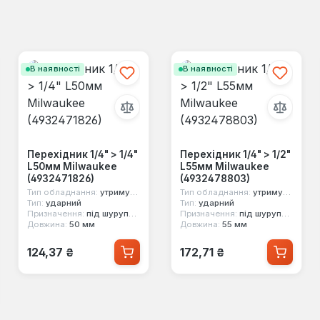
В наявності
В наявності
Перехідник 1/4" > 1/4"
Перехідник 1/4" > 1/2"
L50мм Milwaukee
L55мм Milwaukee
(4932471826)
(4932478803)
Тип обладнання:
утримувач насадок
Тип обладнання:
утримувач насадок
Тип:
ударний
Тип:
ударний
Призначення:
під шуруповерт
Призначення:
під шуруповерт
Довжина:
50 мм
Довжина:
55 мм
Звичайна ціна:
Звичайна ціна:
124,37 ₴
172,71 ₴