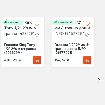
В наявності
В наявності
Головка King Tony
Головка 1/2" 29 мм 6-
1/2" 29мм 6-гранна
гранна довга INFO
(423529M)
(9457729 I)
Звичайна ціна:
Звичайна ціна:
403,22 ₴
154,67 ₴