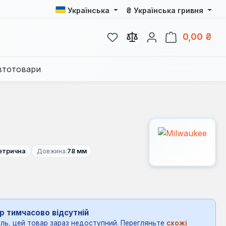
₴
Українська
Українська гривня
У вас є 0 у списку бажань
Кош
0,00 ₴
втотовари
етрична
Довжина:
78 мм
р тимчасово відсутній
ль, цей товар зараз недоступний. Перегляньте
схожі