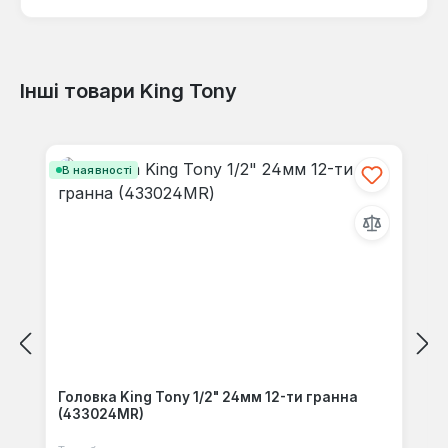
Інші товари King Tony
Відгуків не знайдено. Поділіться
своїми знаннями з іншими.
Пропустити галерею продуктів
В наявності
Головка King Tony 1/2" 24мм 12-ти гранна
(433024MR)