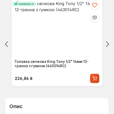
В наявності
Головка свічкова King Tony 1/2" 14мм 12-
гранна з гумкою (463014RC)
Звичайна ціна:
226,86 ₴
Опис