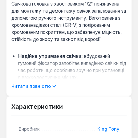
Свічкова головка з хвостовиком 1/2" призначена
для монтажу та демонтажу свічок запалювання за
допомогою ручного інструменту. Виготовлена з
хромованадієвої сталі (CR-V) з полірованим
хромованим покриттям, що забезпечує міцність,
стійкість до зносу та захист від корозії.
Надійне утримання свічки:
вбудований
гумовий фіксатор запобігає випадінню свічки під
час роботи, що особливо зручно при установці
в важкодоступних місцях.
Мінімізація зносу граней:
12-гранна (bi-hex)
Читати повністю
конструкція забезпечує більшу площу контакту
зі свічкою, знижуючи ризик згладжування
Характеристики
граней.
Універсальне кріплення:
чотири канавки для
кулькового фіксатора забезпечують сумісність
Виробник
King Tony
з більшістю тріскачок та подовжувачів
стандарту DIN 3120.