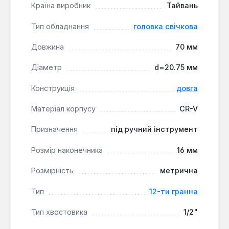
Країна виробник
Тайвань
Головка довжиною 70 мм з розміром робочої
Тип обладнання
головка свічкова
частини 16 мм (5/8") є поширеним стандартом для
Довжина
70 мм
багатьох сучасних автомобілів. Інструмент
професійного рівня підходить для використання в
Діаметр
d=20.75 мм
автосервісах та для самостійного ремонту.
Конструкція
довга
Матеріал корпусу
CR-V
Призначення
під ручний інструмент
Розмір наконечника
16 мм
Розмірність
метрична
Тип
12-ти гранна
Тип хвостовика
1/2"