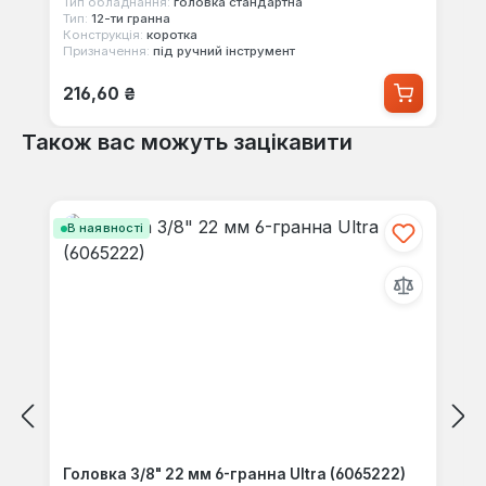
Тип обладнання:
головка стандартна
Тип:
12-ти гранна
Конструкція:
коротка
Призначення:
під ручний інструмент
Звичайна ціна:
216,60 ₴
Також вас можуть зацікавити
Пропустити галерею продуктів
В наявності
Головка 3/8" 22 мм 6-гранна Ultra (6065222)