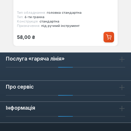
Тип обладнання:
головка стандартна
Тип:
6-ти гранна
Конструкція:
стандартна
Призначення:
під ручний інструмент
Звичайна ціна:
58,00 ₴
Послуга «гаряча лінія»
Про сервіс
Інформація