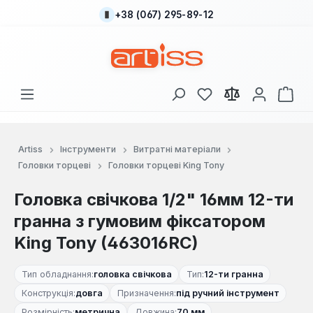
+38 (067) 295-89-12
Перейти до основного вмісту
У вас є 0 у списку
Кош
Artiss
Інструменти
Витратні матеріали
Головки торцеві
Головки торцеві King Tony
Головка свічкова 1/2" 16мм 12-ти
гранна з гумовим фіксатором
King Tony (463016RC)
Тип обладнання:
головка свічкова
Тип:
12-ти гранна
Конструкція:
довга
Призначення:
під ручний інструмент
Розмірність:
метрична
Довжина:
70 мм