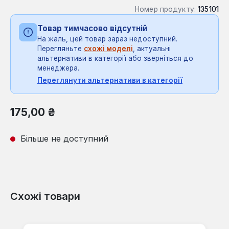
Номер продукту:
135101
Товар тимчасово відсутній
На жаль, цей товар зараз недоступний.
Перегляньте
схожі моделі
, актуальні
альтернативи в категорії або зверніться до
менеджера.
Переглянути альтернативи в категорії
Звичайна ціна:
175,00 ₴
Більше не доступний
Схожі товари
Пропустити галерею продуктів