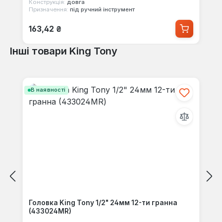
Конструкція:
довга
Призначення:
під ручний інструмент
Звичайна ціна:
163,42 ₴
Інші товари King Tony
Пропустити галерею продуктів
В наявності
Головка King Tony 1/2" 24мм 12-ти гранна
(433024MR)