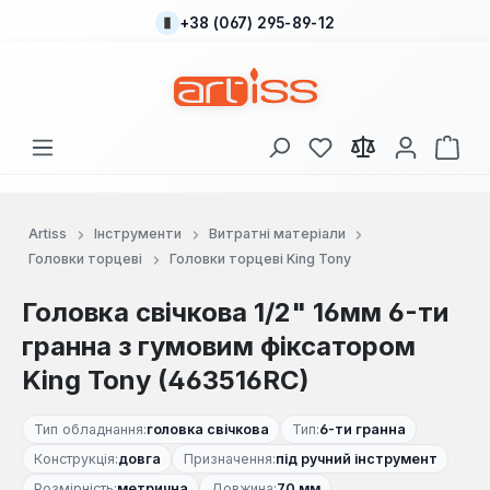
+38 (067) 295-89-12
Перейти до основного вмісту
У вас є 0 у списку
Кош
Artiss
Інструменти
Витратні матеріали
Головки торцеві
Головки торцеві King Tony
Головка свічкова 1/2" 16мм 6-ти
гранна з гумовим фіксатором
King Tony (463516RC)
Тип обладнання:
головка свічкова
Тип:
6-ти гранна
Конструкція:
довга
Призначення:
під ручний інструмент
Розмірність:
метрична
Довжина:
70 мм