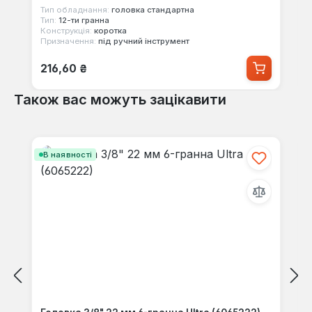
Тип обладнання:
головка стандартна
Тип:
12-ти гранна
Конструкція:
коротка
Призначення:
під ручний інструмент
Звичайна ціна:
216,60 ₴
Також вас можуть зацікавити
Пропустити галерею продуктів
В наявності