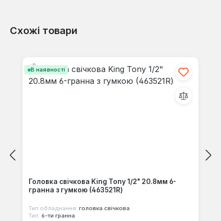
Схожі товари
Відгуків не знайдено. Поділіться
своїми знаннями з іншими.
Пропустити галерею продуктів
В наявності
Головка свічкова King Tony 1/2" 20.8мм 6-
гранна з гумкою (463521R)
Тип обладнання:
головка свічкова
Тип:
6-ти гранна