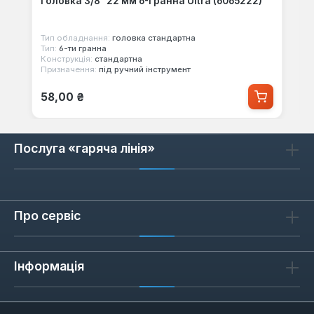
Головка 3/8" 22 мм 6-гранна Ultra (6065222)
Тип обладнання:
головка стандартна
Тип:
6-ти гранна
Конструкція:
стандартна
Призначення:
під ручний інструмент
Звичайна ціна:
58,00 ₴
Послуга «гаряча лінія»
Про сервіс
Інформація