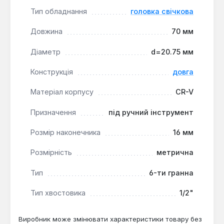
до свічок у важкодоступних місцях двигуна. Вона
Тип обладнання
головка свічкова
підходить для обслуговування більшості
Довжина
70 мм
бензинових двигунів зі свічками 14 мм, зокрема для
автомобілів Toyota та інших марок.
Діаметр
d=20.75 мм
Конструкція
довга
Матеріал корпусу
CR-V
Призначення
під ручний інструмент
Розмір наконечника
16 мм
Розмірність
метрична
Тип
6-ти гранна
Тип хвостовика
1/2"
Виробник може змінювати характеристики товару без