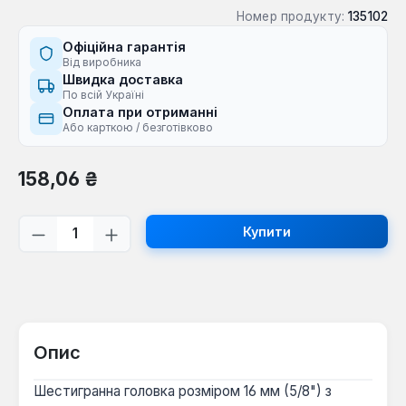
Номер продукту:
135102
Офіційна гарантія
Від виробника
Швидка доставка
По всій Україні
Оплата при отриманні
Або карткою / безготівково
Звичайна ціна:
158,06 ₴
Кількість товару: Введіть потрібну кі
Купити
Опис
Шестигранна головка розміром 16 мм (5/8") з