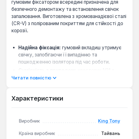
гумовим фіксатором всередині призначена для
безпечного демонтажу та встановлення свічок
запалювання. Виготовлена з хромованадієвої сталі
(CR-V) з полірованим покриттям для стійкості до
корозії.
Надійна фіксація:
гумовий вкладиш утримує
свічку, запобігаючи її випадінню та
пошкодженню ізолятора під час роботи.
Сумісність з приводом:
хвостовик 1/2" з
чотирма канавками під кульковий фіксатор
Читати повністю
відповідає стандарту DIN 3120 для кріплення до
гайковертів та подовжувачів.
Характеристики
Підвищена довговічність:
міцна конструкція
та зносостійкий матеріал забезпечують
тривалий термін служби інструмента.
Виробник
King Tony
Головка King Tony має довгу конструкцію
Країна виробник
Тайвань
довжиною 70 мм, що забезпечує зручний доступ