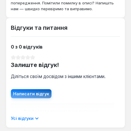
попередження. Помітили помилку в описі? Напишіть
нам — швидко перевіримо та виправимо.
Відгуки та питання
0 з 0 відгуків
Середня оцінка 0 з 5 зірок
Залиште відгук!
Діліться своїм досвідом з іншими клієнтами.
Написати відгук
Відображати рецензії лише поточною
мовою.
Усі відгуки