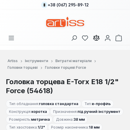
+38 (067) 295-89-12
Перейти до основного вмісту
У вас є 0 у списку
Кош
Artiss
Інструменти
Витратні матеріали
Головки торцеві
Головки торцеві Force
Головка торцева E-Torx E18 1/2"
Force (54618)
Тип обладнання:
головка стандартна
Тип:
е-профіль
Конструкція:
коротка
Призначення:
під ручний інструмент
Розмірність:
метрична
Довжина:
38 мм
Тип хвостовика:
1/2"
Розмір наконечника:
18 мм