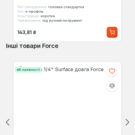
Тип обладнання:
головка стандартна
Тип:
е-профіль
Конструкція:
коротка
Призначення:
під ручний інструмент
Звичайна ціна:
143,81 ₴
Інші товари Force
Пропустити галерею продуктів
В наявності