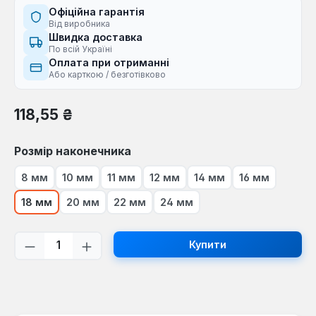
Офіційна гарантія
Від виробника
Швидка доставка
По всій Україні
Оплата при отриманні
Або карткою / безготівково
Звичайна ціна:
118,55 ₴
Виберіть
Розмір наконечника
8 мм
10 мм
11 мм
12 мм
14 мм
16 мм
18 мм
20 мм
22 мм
24 мм
Кількість товару: Введіть потрібну кі
Купити