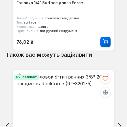
Головка 1/4" Surface довга Force
Тип обладнання:
головка стандартна
Тип:
surface
Конструкція:
довга
Призначення:
під ручний інструмент
Звичайна ціна:
76,02 ₴
Також вас можуть зацікавити
Пропустити галерею продуктів
В наявності