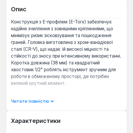
Опис
Конструкція з E-профілем (E-Torx) забезпечує
надійне зчеплення з зовнішніми кріпленнями, що
мінімізує ризик зісковзування та пошкодження
граней. Головка виготовлена з хром-ванадієвої
сталі (CR-V), що надає їй високої міцності та
стійкості до зносу при інтенсивному використанні.
Коротка довжина (38 мм) та квадратний
хвостовик 1/2" роблять інструмент зручним для
роботи в обмеженому просторі, де потрібен
великий крутний момент.
Універсальне застосування:
Призначена для
Читати повністю
роботи з ручним інструментом, зокрема з
воротками та гайковими ключами, що робить її
Характеристики
придатною для автомобільних сервісів,
ремонту промислового обладнання та