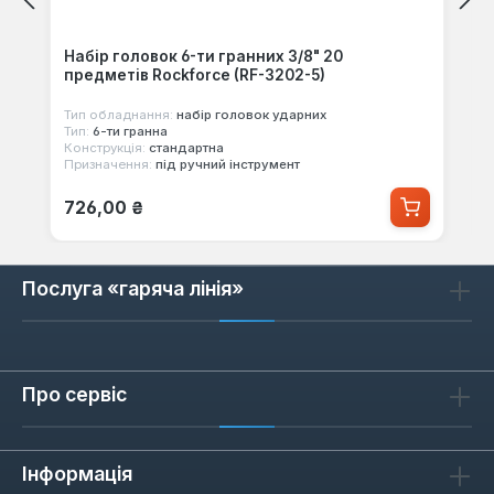
Набір головок 6-ти гранних 3/8" 20
предметів Rockforce (RF-3202-5)
Тип обладнання:
набір головок ударних
Тип:
6-ти гранна
Конструкція:
стандартна
Призначення:
під ручний інструмент
Звичайна ціна:
726,00 ₴
Послуга «гаряча лінія»
Про сервіс
Інформація