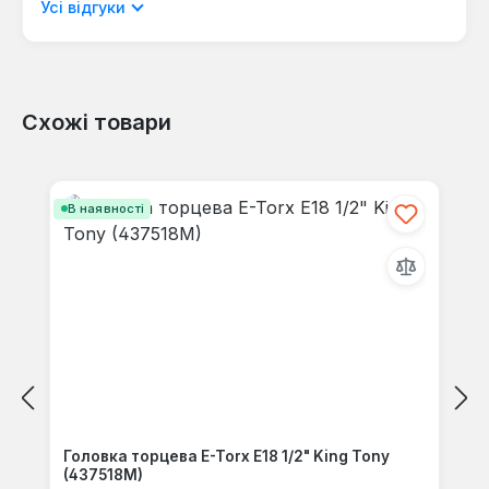
мовою.
Усі відгуки
Схожі товари
Відгуків не знайдено. Поділіться
своїми знаннями з іншими.
Пропустити галерею продуктів
В наявності
Головка торцева E-Torx E18 1/2" King Tony
(437518M)