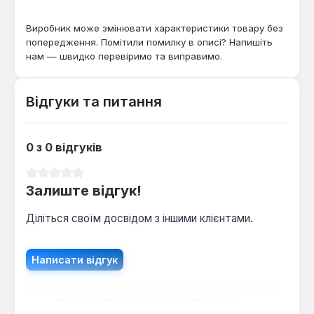
потрібна надійність та точність при затяжці або
відкручуванні болтів і гайок.
Виробник може змінювати характеристики товару без
попередження. Помітили помилку в описі? Напишіть
нам — швидко перевіримо та виправимо.
Відгуки та питання
0 з 0 відгуків
Середня оцінка 0 з 5 зірок
Залиште відгук!
Діліться своїм досвідом з іншими клієнтами.
Написати відгук
Відображати рецензії лише поточною