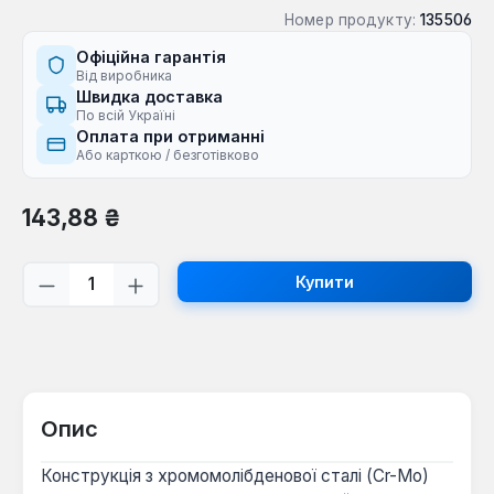
Номер продукту:
135506
Офіційна гарантія
Від виробника
Швидка доставка
По всій Україні
Оплата при отриманні
Або карткою / безготівково
Звичайна ціна:
143,88 ₴
Кількість товару: Введіть потрібну кі
Купити
Опис
Конструкція з хромомолібденової сталі (Cr-Mo)