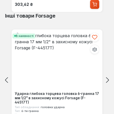
Звичайна ціна:
303,62 ₴
Інші товари Forsage
Пропустити галерею продуктів
В наявності
Ударна глибока торцева головка 6-гранна 17
мм 1/2" в захисному кожусі Forsage (F-
44517T)
Тип обладнання:
головка ударна
Тип:
6-ти гранна