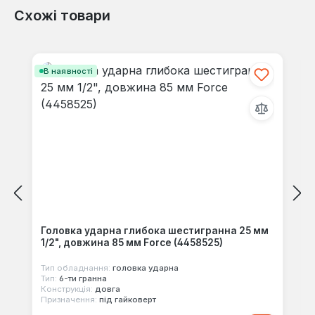
Схожі товари
Відгуків не знайдено. Поділіться
своїми знаннями з іншими.
Пропустити галерею продуктів
В наявності
Головка ударна глибока шестигранна 25 мм
1/2", довжина 85 мм Force (4458525)
Тип обладнання:
головка ударна
Тип:
6-ти гранна
Конструкція:
довга
Призначення:
під гайковерт