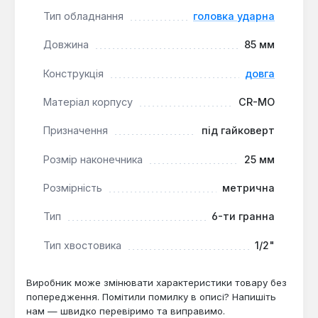
кріплень, розташованих глибоко, та дозволяє
Тип обладнання
головка ударна
зручно працювати в обмежених просторах.
Довжина
85 мм
Ця ударна головка призначена для професійного та
Конструкція
довга
інтенсивного використання в автомобільних
майстернях, на виробництві та будівництві, де
Матеріал корпусу
CR-MO
потрібна надійність при демонтажі та затяжці
великих кріплень під навантаженням.
Призначення
під гайковерт
Розмір наконечника
25 мм
Розмірність
метрична
Тип
6-ти гранна
Тип хвостовика
1/2"
Виробник може змінювати характеристики товару без
попередження. Помітили помилку в описі? Напишіть
нам — швидко перевіримо та виправимо.