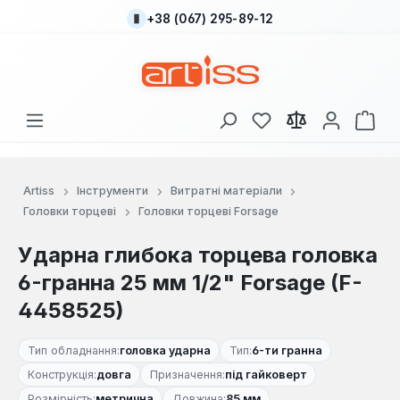
+38 (067) 295-89-12
Перейти до основного вмісту
У вас є 0 у списку
Кош
Artiss
Інструменти
Витратні матеріали
Головки торцеві
Головки торцеві Forsage
Ударна глибока торцева головка
6-гранна 25 мм 1/2" Forsage (F-
4458525)
Тип обладнання:
головка ударна
Тип:
6-ти гранна
Конструкція:
довга
Призначення:
під гайковерт
Розмірність:
метрична
Довжина:
85 мм