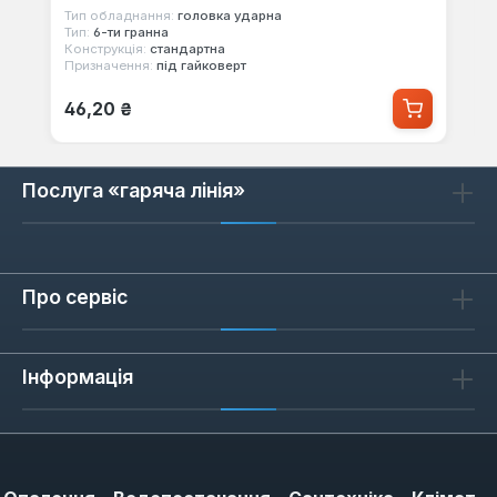
Тип обладнання:
головка ударна
Тип:
6-ти гранна
Конструкція:
стандартна
Призначення:
під гайковерт
Звичайна ціна:
46,20 ₴
Послуга «гаряча лінія»
Про сервіс
Інформація