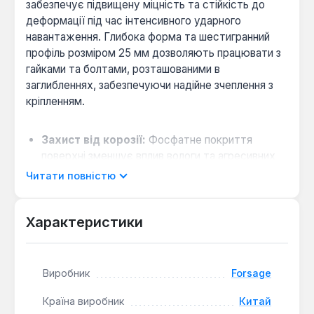
забезпечує підвищену міцність та стійкість до
деформації під час інтенсивного ударного
навантаження. Глибока форма та шестигранний
профіль розміром 25 мм дозволяють працювати з
гайками та болтами, розташованими в
заглибленнях, забезпечуючи надійне зчеплення з
кріпленням.
Захист від корозії:
Фосфатне покриття
поверхні зменшує вплив вологи та агресивних
середовищ, що подовжує термін служби
Читати повністю
інструменту.
Сумісність з обладнанням:
Хвостовик з
Характеристики
приєднувальним квадратом 1/2" розрахований
на використання з ударними гайковертами та
важкими ручними ключами відповідного
розміру.
Виробник
Forsage
Зручність у роботі:
Загальна довжина 85 мм
Країна виробник
Китай
забезпечує достатній виліт для обертання