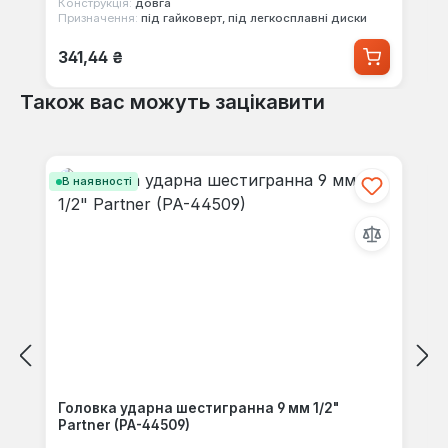
Конструкція:
довга
Призначення:
під гайковерт, під легкосплавні диски
Звичайна ціна:
341,44 ₴
Також вас можуть зацікавити
Пропустити галерею продуктів
В наявності
Головка ударна шестигранна 9 мм 1/2"
Partner (PA-44509)