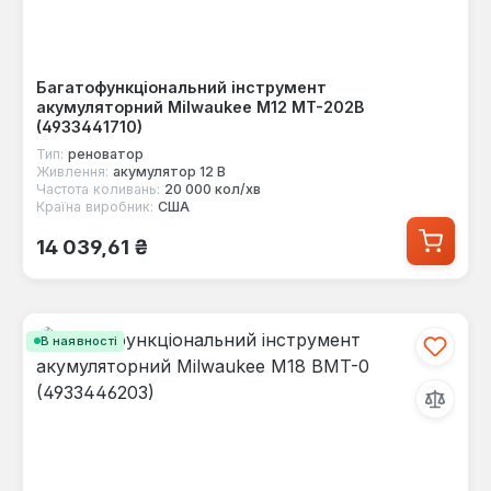
Багатофункціональний інструмент
акумуляторний Milwaukee M12 MT-202B
(4933441710)
Тип:
реноватор
Живлення:
акумулятор 12 В
Частота коливань:
20 000 кол/хв
Країна виробник:
США
Звичайна ціна:
14 039,61 ₴
В наявності