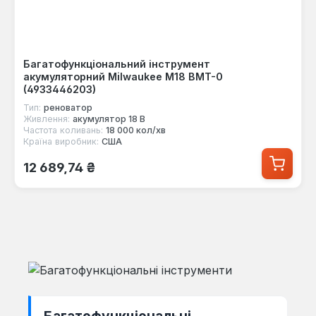
Багатофункціональний інструмент
акумуляторний Milwaukee M18 BMT-0
(4933446203)
Тип:
реноватор
Живлення:
акумулятор 18 В
Частота коливань:
18 000 кол/хв
Країна виробник:
США
Звичайна ціна:
12 689,74 ₴
Багатофункціональні