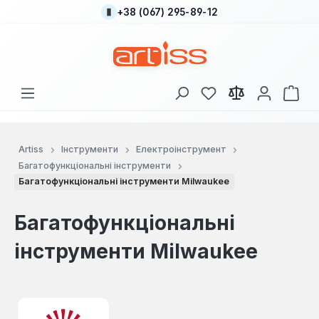
+38 (067) 295-89-12
Перейти до основного вмісту
У вас є 0 у списку
Кош
Artiss
Інструменти
Електроінструмент
Багатофункціональні інструменти
Багатофункціональні інструменти Milwaukee
Багатофункціональні
інструменти Milwaukee