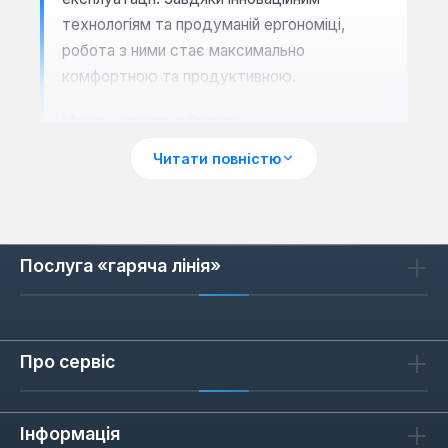
технологіям та продуманій ергономіці,
робота з ними стає максимально
комфортною та продуктивною.
Чому варто обрати
багатофункціональний інструмент
Читати повністю
Milwaukee?
Вибір інструментів Milwaukee – це
інвестиція у високу продуктивність та
безкомпромісну якість. Бренд Milwaukee
Послуга «гаряча лінія»
відомий своїм прагненням до інновацій, що
відображається у кожній деталі їхньої
продукції. На відміну від багатьох інших
виробників, Milwaukee зосереджується на
Про сервіс
створенні рішень, які не просто виконують
завдання, а роблять це швидше,
Інформація
безпечніше та ефективніше. Їхні