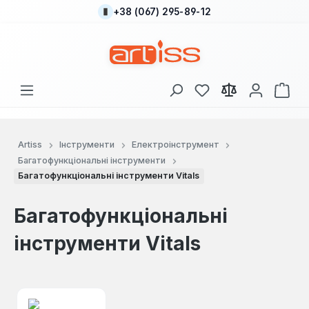
+38 (067) 295-89-12
Перейти до основного вмісту
У вас є 0 у списку
Кош
Artiss
Інструменти
Електроінструмент
Багатофункціональні інструменти
Багатофункціональні інструменти Vitals
Багатофункціональні
інструменти Vitals