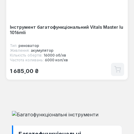
Інструмент багатофункціональний Vitals Master lu
1016mli
Тип:
реноватор
Живлення:
акумулятор
Кількість обертів:
16000 об/хв
Частота коливань:
6000 кол/хв
Звичайна ціна:
1 685,00 ₴
Багатофункціональні