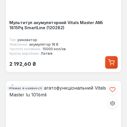
Мультитул акумуляторний Vitals Master AMi
1815Pq SmartLine (120282)
Тип:
реноватор
Живлення:
акумулятор 18 В
Частота коливань:
15000 кол/хв
Країна виробник:
Латвія
Звичайна ціна:
2 192,60 ₴
Немає в наявності