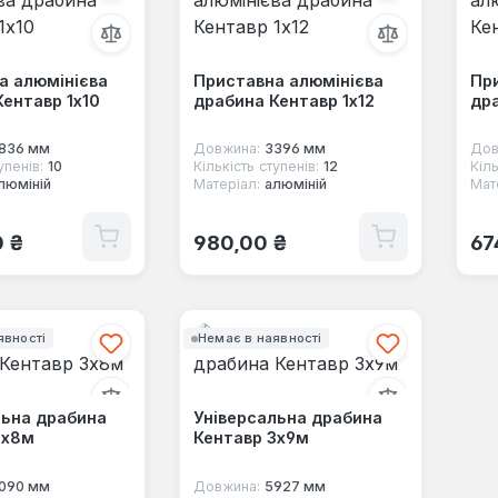
а алюмінієва
Приставна алюмінієва
Пр
ентавр 1х10
драбина Кентавр 1х12
дра
836 мм
Довжина:
3396 мм
Дов
упенів:
10
Кількість ступенів:
12
Кіль
люміній
Матеріал:
алюміній
Мат
 ціна:
Звичайна ціна:
Зв
0 ₴
980,00 ₴
67
явності
Немає в наявності
льна драбина
Універсальна драбина
3х8м
Кентавр 3х9м
090 мм
Довжина:
5927 мм