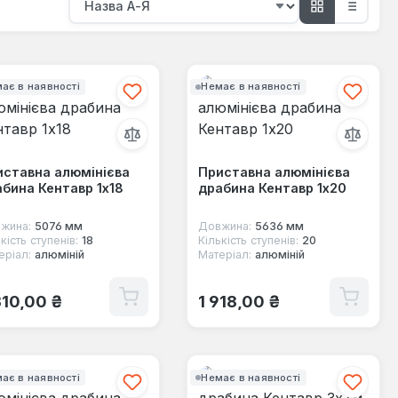
ає в наявності
Немає в наявності
иставна алюмінієва
Приставна алюмінієва
бина Кентавр 1x18
драбина Кентавр 1x20
жина:
5076 мм
Довжина:
5636 мм
кість ступенів:
18
Кількість ступенів:
20
еріал:
алюміній
Матеріал:
алюміній
ичайна ціна:
Звичайна ціна:
310,00 ₴
1 918,00 ₴
ає в наявності
Немає в наявності