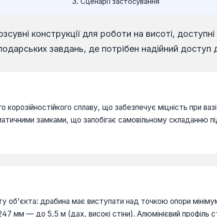
Сценарії застосування
зсувні конструкції для роботи на висоті, доступні
подарських завдань, де потрібен надійний доступ д
го корозійностійкого сплаву, що забезпечує міцність при ваз
атичними замками, що запобігає самовільному складанню під
.
у об'єкта: драбина має виступати над точкою опори мініму
4247 мм — до 5,5 м (дах, високі стіни). Алюмінієвий профіль