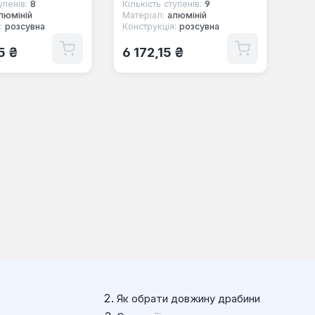
упенів:
8
Кількість ступенів:
9
люміній
Матеріал:
алюміній
:
розсувна
Конструкція:
розсувна
 ціна:
Звичайна ціна:
5 ₴
6 172,15 ₴
Як обрати довжину драбини