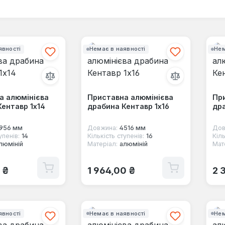
явності
Немає в наявності
Нем
а алюмінієва
Приставна алюмінієва
Пр
ентавр 1x14
драбина Кентавр 1x16
дра
956 мм
Довжина:
4516 мм
Дов
упенів:
14
Кількість ступенів:
16
Кіль
люміній
Матеріал:
алюміній
Мат
 ціна:
Звичайна ціна:
Зв
 ₴
1 964,00 ₴
2 
явності
Немає в наявності
Нем