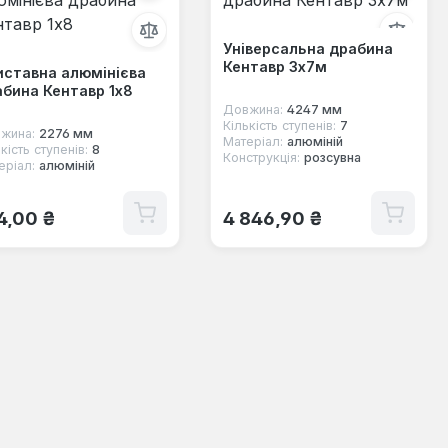
Універсальна драбина
Кентавр 3х7м
иставна алюмінієва
бина Кентавр 1х8
Довжина:
4247 мм
Кількість ступенів:
7
жина:
2276 мм
Матеріал:
алюміній
кість ступенів:
8
Конструкція:
розсувна
еріал:
алюміній
ичайна ціна:
Звичайна ціна:
4,00 ₴
4 846,90 ₴