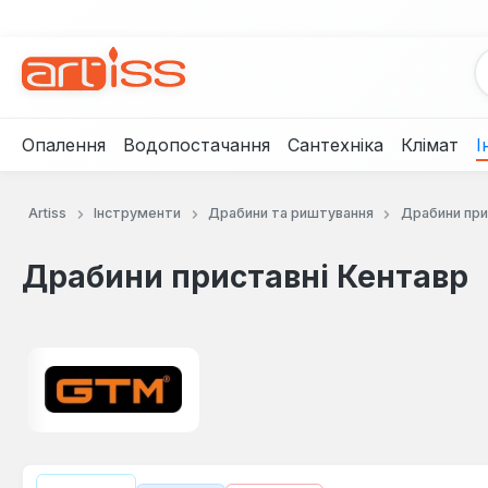
рейти до основного вмісту
Перейти до пошуку
Перейти до основної навігації
Опалення
Водопостачання
Сантехніка
Клімат
І
Artiss
Інструменти
Драбини та риштування
Драбини при
Драбини приставні Кентавр