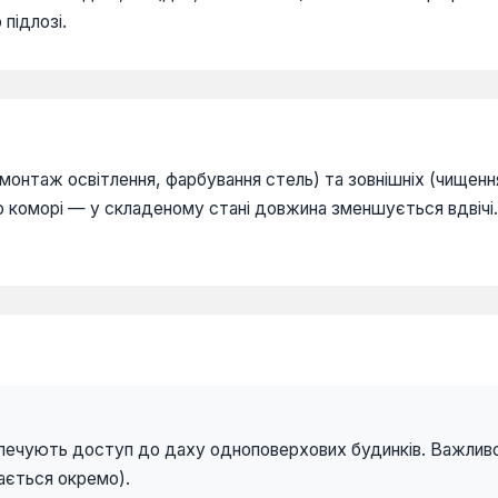
підлозі.
монтаж освітлення, фарбування стель) та зовнішніх (чищенн
о коморі — у складеному стані довжина зменшується вдвічі.
печують доступ до даху одноповерхових будинків. Важливо 
ається окремо).