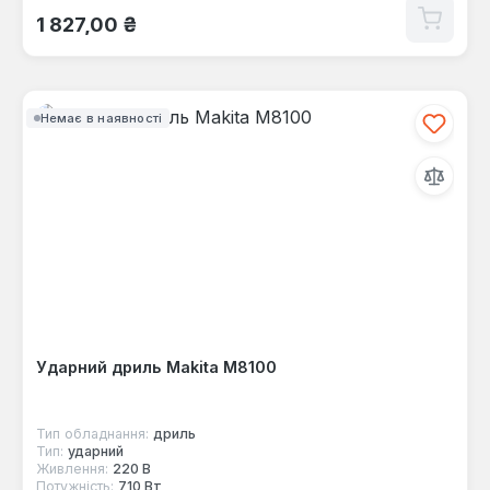
Звичайна ціна:
1 827,00 ₴
Немає в наявності
Ударний дриль Makita M8100
Тип обладнання:
дриль
Тип:
ударний
Живлення:
220 В
Потужність:
710 Вт