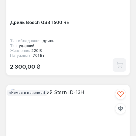
Дриль Bosch GSB 1600 RE
Тип обладнання:
дриль
Тип:
ударний
Живлення:
220 В
Потужність:
701 Вт
Звичайна ціна:
2 300,00 ₴
Немає в наявності