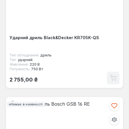
Ударний дриль Black&Decker KR705K-QS
Тип обладнання:
дриль
Тип:
ударний
Живлення:
220 В
Потужність:
750 Вт
Звичайна ціна:
2 755,00 ₴
Немає в наявності