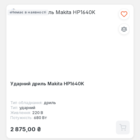
Немає в наявності
Ударний дриль Makita HP1640K
Тип обладнання:
дриль
Тип:
ударний
Живлення:
220 В
Потужність:
680 Вт
Звичайна ціна:
2 875,00 ₴