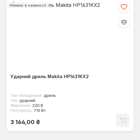
Немає в наявності
Ударний дриль Makita HP1631KX2
Тип обладнання:
дриль
Тип:
ударний
Живлення:
220 В
Потужність:
710 Вт
Звичайна ціна:
3 164,00 ₴