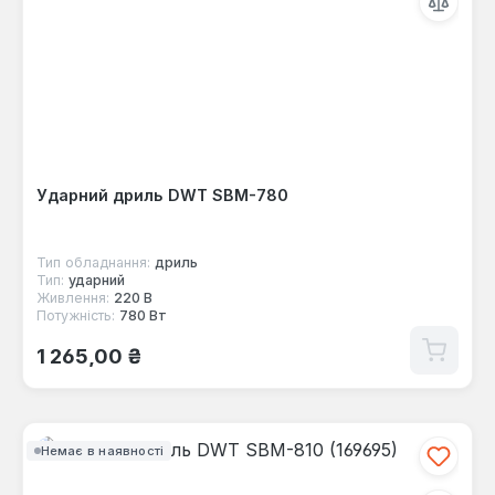
Ударний дриль DWT SBM-780
Тип обладнання:
дриль
Тип:
ударний
Живлення:
220 В
Потужність:
780 Вт
Звичайна ціна:
1 265,00 ₴
Немає в наявності