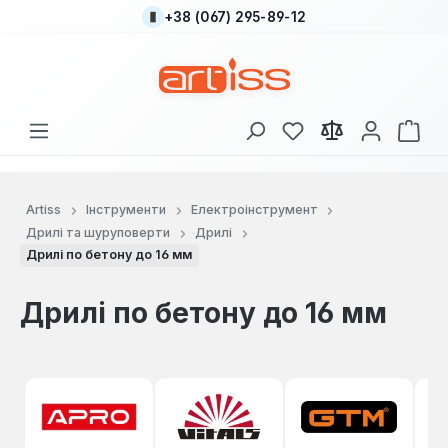
+38 (067) 295-89-12
Перейти до основного вмісту
У вас є 0 у списку
Кош
Artiss
Інструменти
Електроінструмент
Дрилі та шуруповерти
Дрилі
Дрилі по бетону до 16 мм
Дрилі по бетону до 16 мм