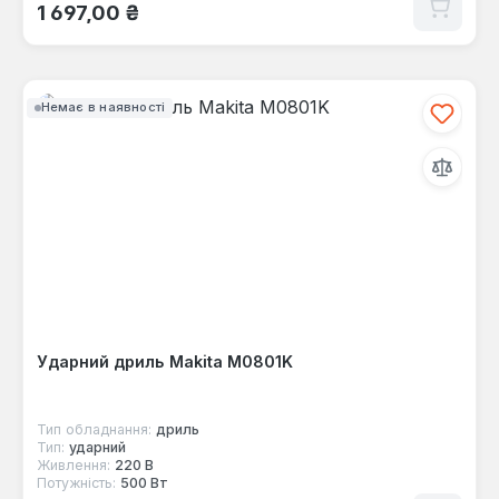
Звичайна ціна:
1 697,00 ₴
Немає в наявності
Ударний дриль Makita M0801K
Тип обладнання:
дриль
Тип:
ударний
Живлення:
220 В
Потужність:
500 Вт