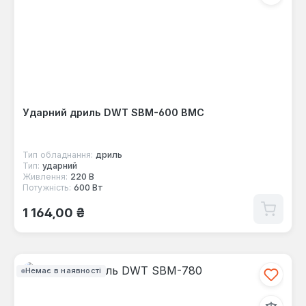
Ударний дриль DWT SBM-600 BMC
Тип обладнання:
дриль
Тип:
ударний
Живлення:
220 В
Потужність:
600 Вт
Звичайна ціна:
1 164,00 ₴
Немає в наявності