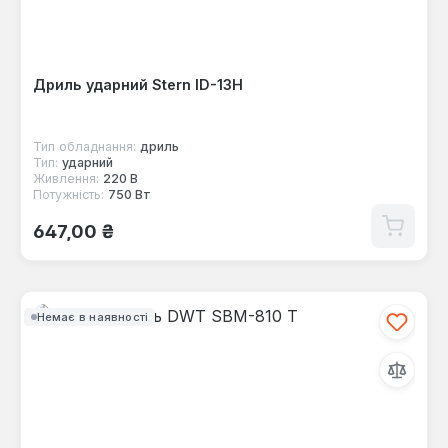
Дриль ударний Stern ID-13H
Тип обладнання:
дриль
Тип:
ударний
Живлення:
220 В
Потужність:
750 Вт
Звичайна ціна:
647,00 ₴
Немає в наявності