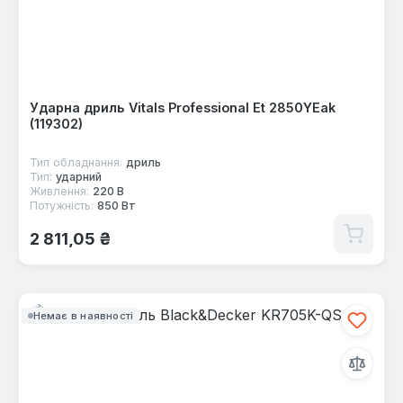
Ударна дриль Vitals Professional Et 2850YEak
(119302)
Тип обладнання:
дриль
Тип:
ударний
Живлення:
220 В
Потужність:
850 Вт
Звичайна ціна:
2 811,05 ₴
Немає в наявності