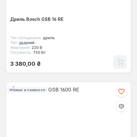
Дриль Bosch GSB 16 RE
Тип обладнання:
дриль
Тип:
ударний
Живлення:
220 В
Потужність:
750 Вт
Звичайна ціна:
3 380,00 ₴
Немає в наявності