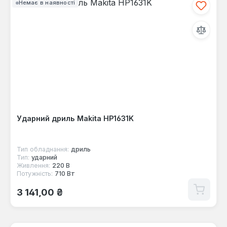
Немає в наявності
Ударний дриль Makita HP1631K
Тип обладнання:
дриль
Тип:
ударний
Живлення:
220 В
Потужність:
710 Вт
Звичайна ціна:
3 141,00 ₴