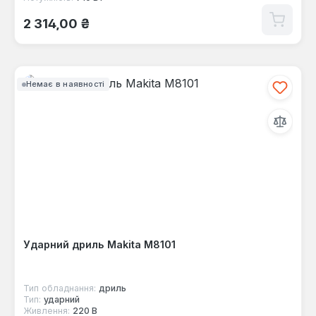
Звичайна ціна:
2 314,00 ₴
Немає в наявності
Ударний дриль Makita M8101
Тип обладнання:
дриль
Тип:
ударний
Живлення:
220 В