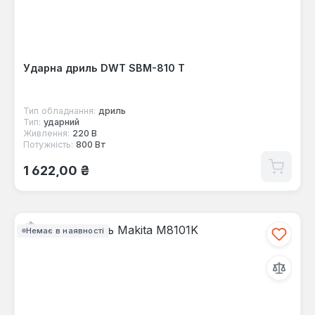
Ударна дриль DWT SBM-810 Т
Тип обладнання:
дриль
Тип:
ударний
Живлення:
220 В
Потужність:
800 Вт
Звичайна ціна:
1 622,00 ₴
Немає в наявності