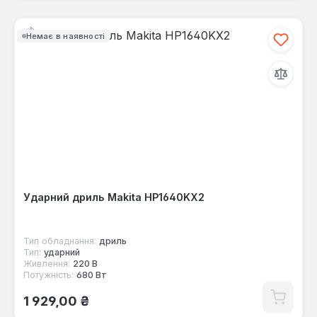
Немає в наявності
Ударний дриль Makita HP1640KX2
Тип обладнання:
дриль
Тип:
ударний
Живлення:
220 В
Потужність:
680 Вт
Звичайна ціна:
1 929,00 ₴