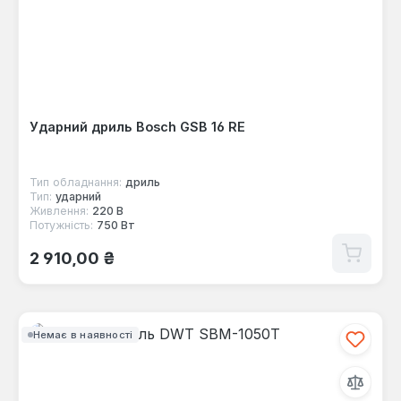
Ударний дриль Bosch GSB 16 RE
Тип обладнання:
дриль
Тип:
ударний
Живлення:
220 В
Потужність:
750 Вт
Звичайна ціна:
2 910,00 ₴
Немає в наявності