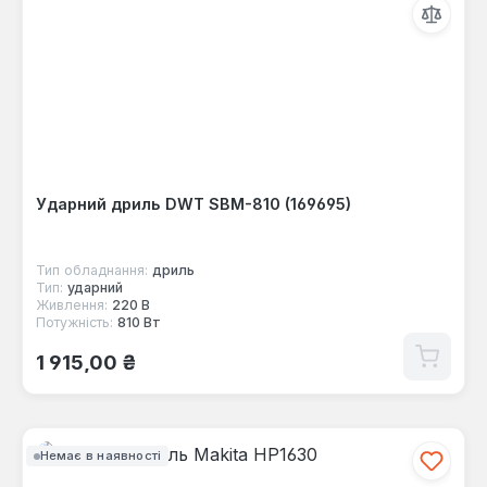
Ударний дриль DWT SBM-810 (169695)
Тип обладнання:
дриль
Тип:
ударний
Живлення:
220 В
Потужність:
810 Вт
Звичайна ціна:
1 915,00 ₴
Немає в наявності