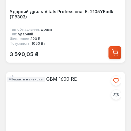
Ударний дриль Vitals Professional Et 2105YEadk
(119303)
Тип обладнання:
дриль
Тип:
ударний
Живлення:
220 В
Потужність:
1050 Вт
Звичайна ціна:
3 590,05 ₴
Немає в наявності