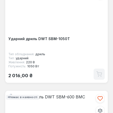
Ударний дриль DWT SBM-1050T
Тип обладнання:
дриль
Тип:
ударний
Живлення:
220 В
Потужність:
1050 Вт
Звичайна ціна:
2 016,00 ₴
Немає в наявності