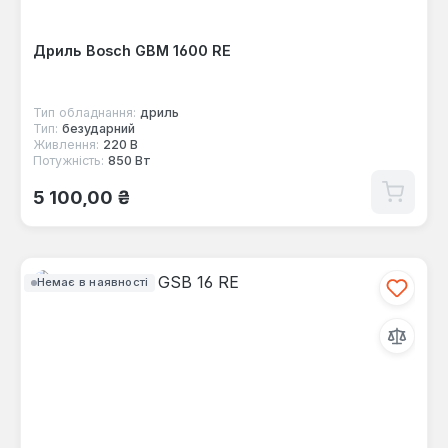
Дриль Bosch GBM 1600 RE
Тип обладнання:
дриль
Тип:
безударний
Живлення:
220 В
Потужність:
850 Вт
Звичайна ціна:
5 100,00 ₴
Немає в наявності