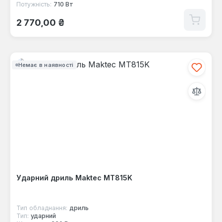
Потужність:
710 Вт
Звичайна ціна:
2 770,00 ₴
Немає в наявності
Ударний дриль Maktec MT815K
Тип обладнання:
дриль
Тип:
ударний