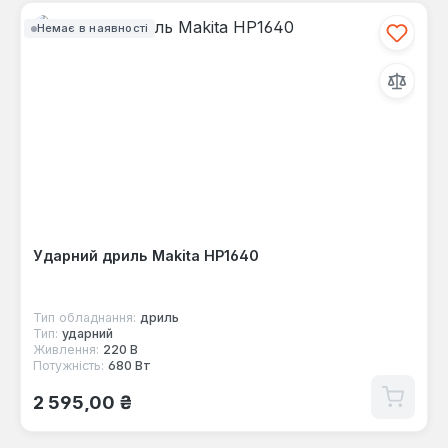
Немає в наявності
Ударний дриль Makita HP1640
Тип обладнання:
дриль
Тип:
ударний
Живлення:
220 В
Потужність:
680 Вт
Звичайна ціна:
2 595,00 ₴