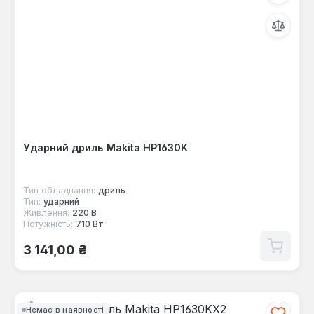
Ударний дриль Makita HP1630K
Тип обладнання:
дриль
Тип:
ударний
Живлення:
220 В
Потужність:
710 Вт
Звичайна ціна:
3 141,00 ₴
Немає в наявності