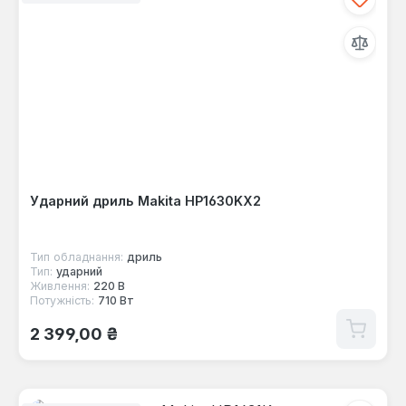
Ударний дриль Makita HP1630KX2
Тип обладнання:
дриль
Тип:
ударний
Живлення:
220 В
Потужність:
710 Вт
Звичайна ціна:
2 399,00 ₴