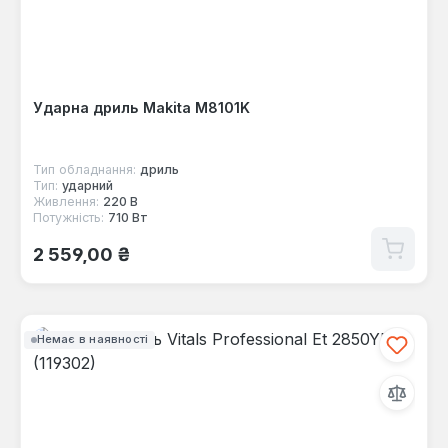
Ударна дриль Makita M8101K
Тип обладнання:
дриль
Тип:
ударний
Живлення:
220 В
Потужність:
710 Вт
Звичайна ціна:
2 559,00 ₴
Немає в наявності