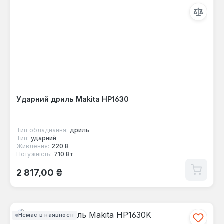
Ударний дриль Makita HP1630
Тип обладнання:
дриль
Тип:
ударний
Живлення:
220 В
Потужність:
710 Вт
Звичайна ціна:
2 817,00 ₴
Немає в наявності