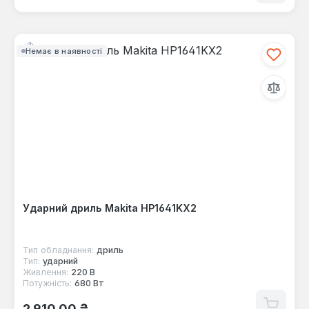
Немає в наявності
Ударний дриль Makita HP1641KX2
Тип обладнання:
дриль
Тип:
ударний
Живлення:
220 В
Потужність:
680 Вт
Звичайна ціна:
2 910,00 ₴