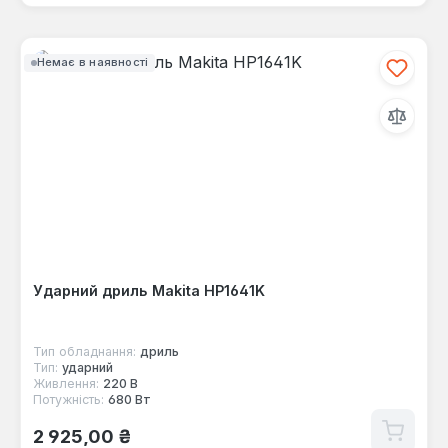
Немає в наявності
Ударний дриль Makita HP1641K
Тип обладнання:
дриль
Тип:
ударний
Живлення:
220 В
Потужність:
680 Вт
Звичайна ціна:
2 925,00 ₴