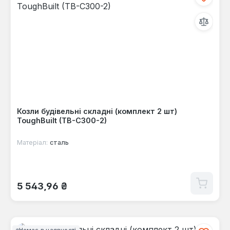
Козли будівельні складні (комплект 2 шт)
ToughBuilt (TB-C300-2)
Матеріал:
сталь
Звичайна ціна:
5 543,96 ₴
Немає в наявності