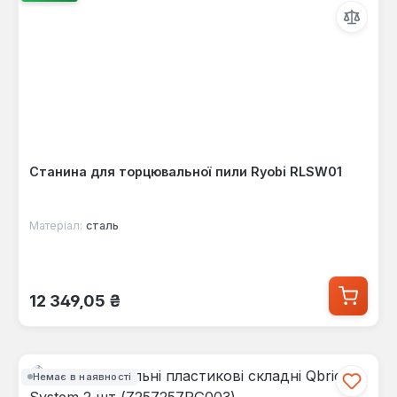
Станина для торцювальної пили Ryobi RLSW01
Матеріал:
сталь
Звичайна ціна:
12 349,05 ₴
Немає в наявності