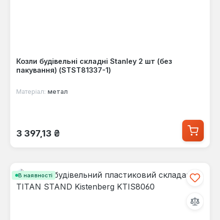
Козли будівельні складні Stanley 2 шт (без
пакування) (STST81337-1)
Матеріал:
метал
Звичайна ціна:
3 397,13 ₴
В наявності