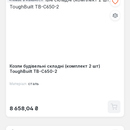
Козли будівельні складні (комплект 2 шт)
ToughBuilt TB-C650-2
Матеріал:
сталь
Звичайна ціна:
8 658,04 ₴