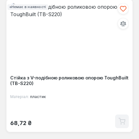
Немає в наявності
Стійка з V-подібною роликовою опорою ToughBuilt
(TB-S220)
Матеріал:
пластик
Звичайна ціна:
68,72 ₴