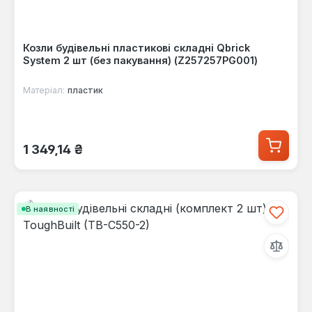
Козли будівельні пластикові складні Qbrick
System 2 шт (без пакування) (Z257257PG001)
Матеріал:
пластик
Звичайна ціна:
1 349,14 ₴
В наявності