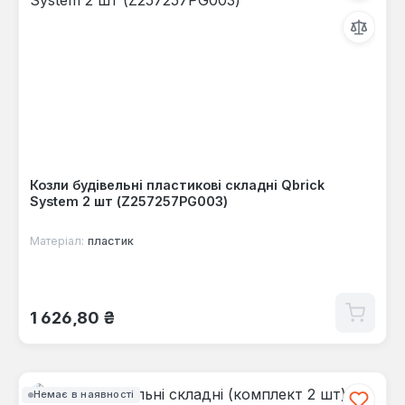
Козли будівельні пластикові складні Qbrick
System 2 шт (Z257257PG003)
Матеріал:
пластик
Звичайна ціна:
1 626,80 ₴
Немає в наявності