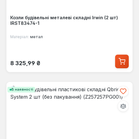
Козли будівельні металеві складні Irwin (2 шт)
IRST83474-1
Матеріал:
метал
Звичайна ціна:
8 325,99 ₴
В наявності