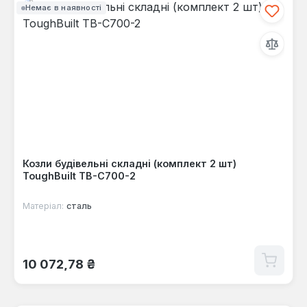
Немає в наявності
Козли будівельні складні (комплект 2 шт)
ToughBuilt TB-C700-2
Матеріал:
сталь
Звичайна ціна:
10 072,78 ₴