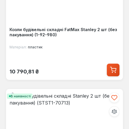
Козли будівельні складні FatMax Stanley 2 шт (без
пакування) (1-92-980)
Матеріал:
пластик
Звичайна ціна:
10 790,81 ₴
В наявності