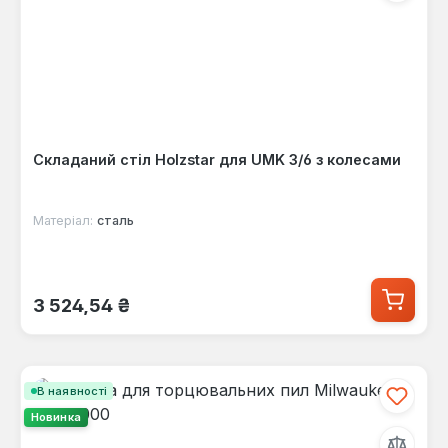
Складаний стіл Holzstar для UMK 3/6 з колесами
Матеріал:
сталь
Звичайна ціна:
3 524,54 ₴
В наявності
Новинка