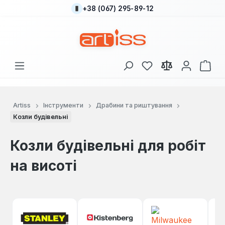
+38 (067) 295-89-12
Перейти до основного вмісту
У вас є 0 у списку
Кош
Artiss
Інструменти
Драбини та риштування
Козли будівельні
Козли будівельні для робіт
на висоті