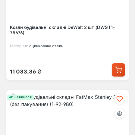
Козли будівельні складні DeWalt 2 шт (DWST1-
75676)
Матеріал:
оцинкована сталь
Звичайна ціна:
11 033,36 ₴
В наявності