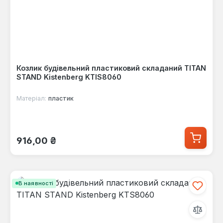
Козлик будівельний пластиковий складаний TITAN
STAND Kistenberg KTIS8060
Матеріал:
пластик
Звичайна ціна:
916,00 ₴
В наявності