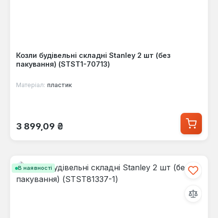
Козли будівельні складні Stanley 2 шт (без
пакування) (STST1-70713)
Матеріал:
пластик
Звичайна ціна:
3 899,09 ₴
В наявності