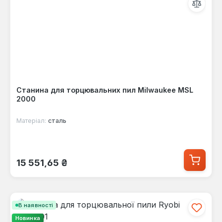
Станина для торцювальних пил Milwaukee MSL
2000
Матеріал:
сталь
Звичайна ціна:
15 551,65 ₴
В наявності
Новинка