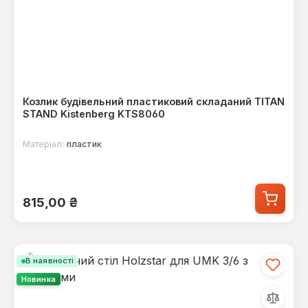
Козлик будівельний пластиковий складаний TITAN
STAND Kistenberg KTS8060
Матеріал:
пластик
Звичайна ціна:
815,00 ₴
В наявності
Новинка