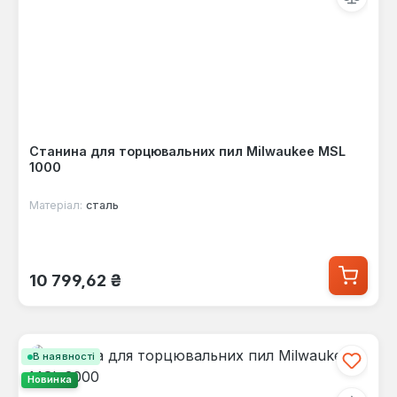
Станина для торцювальних пил Milwaukee MSL
1000
Матеріал:
сталь
Звичайна ціна:
10 799,62 ₴
В наявності
Новинка