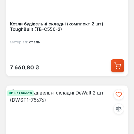
Козли будівельні складні (комплект 2 шт)
ToughBuilt (TB-C550-2)
Матеріал:
сталь
Звичайна ціна:
7 660,80 ₴
В наявності