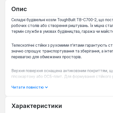
Опис
Складні будівельні козли ToughBuilt TB-C700-2, що по
робочих столів або створення риштувань. Їх міцна ста
термін служби в умовах будівництва, гаража чи майсте
Телескопічні стійки з рухомими п’ятами гарантують ст
значно спрощує транспортування та зберігання, а інт
перевагою для обмежених просторів.
Верхня поверхня оснащена антиковзним покриттям, що н
гіпсокартону або ОСБ-плит. Для формування стійкого
Читати повністю
Висока вантажопідйомність:
Витримують максимал
Адаптивність до поверхонь:
Телескопічні стійки
Зручність транспортування:
Складана конструкці
Характеристики
Надійна фіксація:
Антиковзне покриття та спеціаль