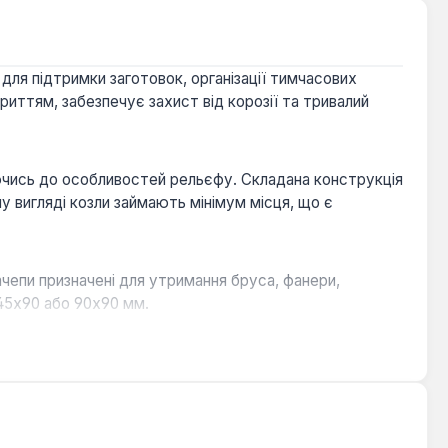
для підтримки заготовок, організації тимчасових
иттям, забезпечує захист від корозії та тривалий
туючись до особливостей рельєфу. Складана конструкція
 вигляді козли займають мінімум місця, що є
ачепи призначені для утримання бруса, фанери,
45х90 або 90х90 мм.
еріалів.