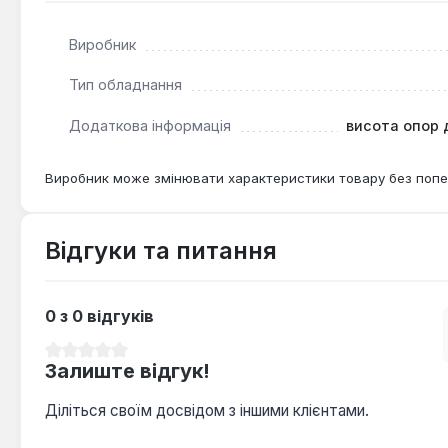
Захист від корозії:
Сталева конструкція з порошк
Виробник
Ці будівельні козли є ефективним рішенням для професі
Тип обладнання
поверхні. Вони оптимальні для використання на будіве
Додаткова інформація
висота опор д
Виробник може змінювати характеристики товару без попе
Відгуки та питання
0 з 0 відгуків
Середня оцінка 0 з 5 зірок
Залиште відгук!
Діліться своїм досвідом з іншими клієнтами.