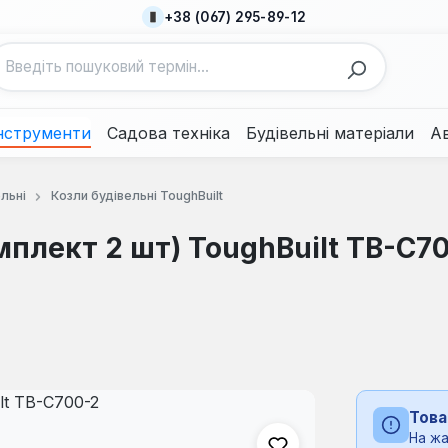
+38 (067) 295-89-12
нструменти
Садова техніка
Будівельні матеріали
А
льні
Козли будівельні ToughBuilt
мплект 2 шт) ToughBuilt TB-C7
Това
На жа