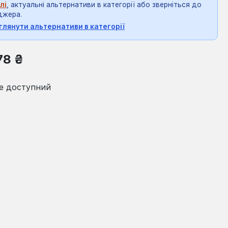
лі
, актуальні альтернативи в категорії або зверніться до
джера.
глянути альтернативи в категорії
на:
78 ₴
е доступний