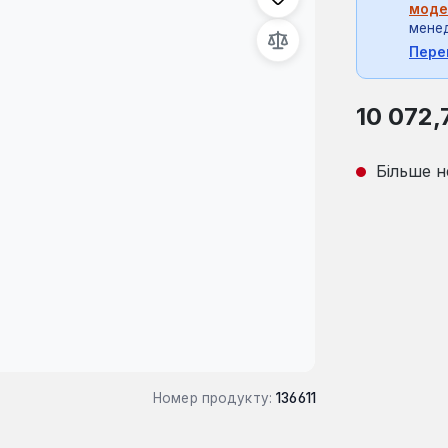
моде
мене
Пере
Звичайна ці
10 072,
Більше н
Номер продукту:
136611