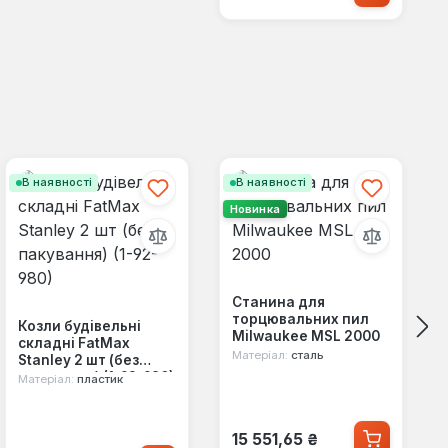
В наявності
В наявності
Новинка
Станина для
торцювальних пил
Козли будівельні
Milwaukee MSL 2000
складні FatMax
Матеріал:
сталь
Stanley 2 шт (без
пакування) (1-92-980)
Матеріал:
пластик
Звичайна ціна:
15 551,65 ₴