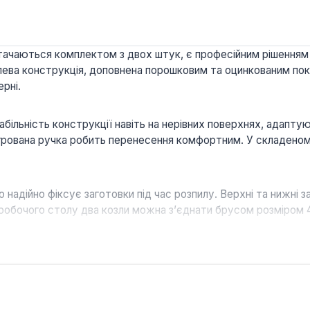
стачаються комплектом з двох штук, є професійним рішенням 
лева конструкція, доповнена порошковим та оцинкованим покр
рні.
абільність конструкції навіть на нерівних поверхнях, адап
егрована ручка робить перенесення комфортним. У складеному
адійно фіксує заготовки під час розпилу. Верхні та нижні з
 робочого столу два козли можна з’єднати брусом розміром 
ьне навантаження до 590 кг, що підходить для важких мат
 з рухомими п’ятами забезпечують стійкість на нерівностях.
я та ручка спрощують переміщення та зберігання.
ні зачепи утримують заготовки під час роботи.