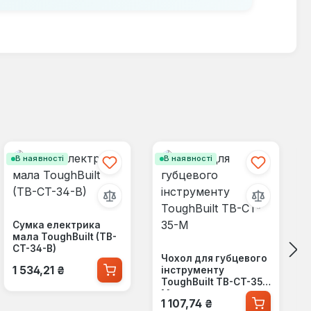
В наявності
В наявності
Сумка електрика
мала ToughBuilt (TB-
CT-34-B)
Чохол для губцевого
Звичайна ціна:
1 534,21 ₴
інструменту
ToughBuilt TB-CT-35-
M
Звичайна ціна:
1 107,74 ₴