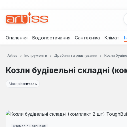
рейти до основного вмісту
Перейти до пошуку
Перейти до основної навігації
Опалення
Водопостачання
Сантехніка
Клімат
І
Artiss
Інструменти
Драбини та риштування
Козли будіве
Козли будівельні складні (ко
Матеріал:
сталь
Пропустити галерею зображень
Немає в наявності