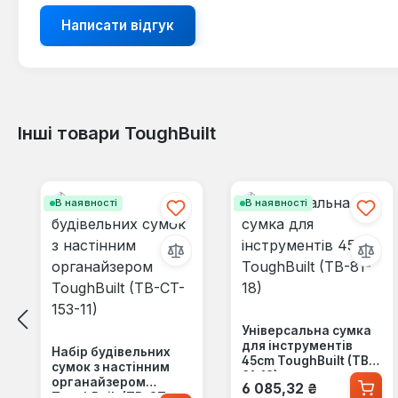
Написати відгук
Інші товари ToughBuilt
Пропустити галерею продуктів
В наявності
В наявності
Універсальна сумка
для інструментів
Набір будівельних
45cm ToughBuilt (TB-
сумок з настінним
81-18)
Звичайна ціна:
органайзером
6 085,32 ₴
ToughBuilt (TB-CT-