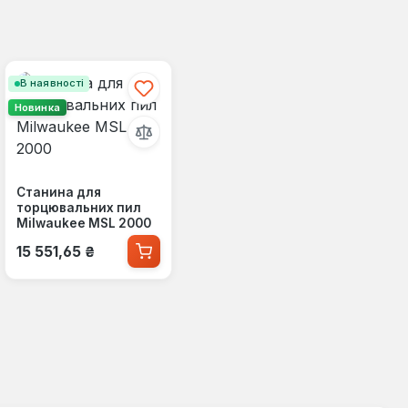
В наявності
Новинка
Станина для
торцювальних пил
Milwaukee MSL 2000
Звичайна ціна:
15 551,65 ₴