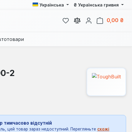
₴
Українська
Українська гривня
У вас є 0 у списку бажань
Кош
0,00 ₴
втотовари
00-2
р тимчасово відсутній
ль, цей товар зараз недоступний. Перегляньте
схожі