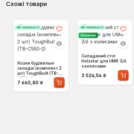
Схожі товари
Пропустити галерею продуктів
В наявності
В наявності
Новинка
Складаний стіл
Holzstar для UMK 3/6
Козли будівельні
з колесами
складні (комплект 2
Звичайна ціна:
шт) ToughBuilt (TB-
3 524,54 ₴
C550-2)
Звичайна ціна:
7 660,80 ₴