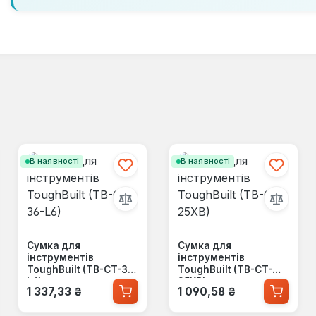
В наявності
В наявності
Сумка для
Сумка для
інструментів
інструментів
ToughBuilt (TB-CT-36-
ToughBuilt (TB-CT-
L6)
25XB)
Звичайна ціна:
Звичайна ціна:
1 337,33 ₴
1 090,58 ₴