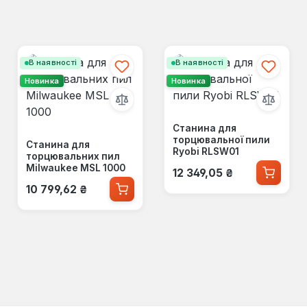
В наявності
В наявності
Новинка
Новинка
Станина для
торцювальної пили
Станина для
Ryobi RLSW01
торцювальних пил
Звичайна ціна:
Milwaukee MSL 1000
12 349,05 ₴
Звичайна ціна:
10 799,62 ₴