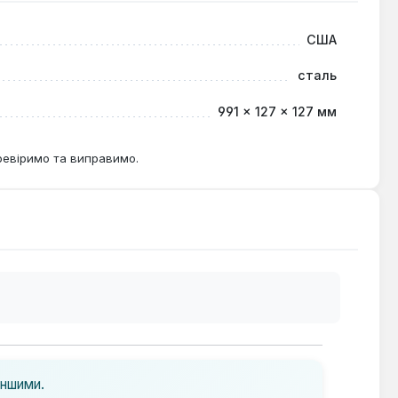
США
дійної опори для матеріалів або тимчасової робочої
сталь
ажлива мобільність та стійкість обладнання.
991 × 127 × 127 мм
ревіримо та виправимо.
іншими.