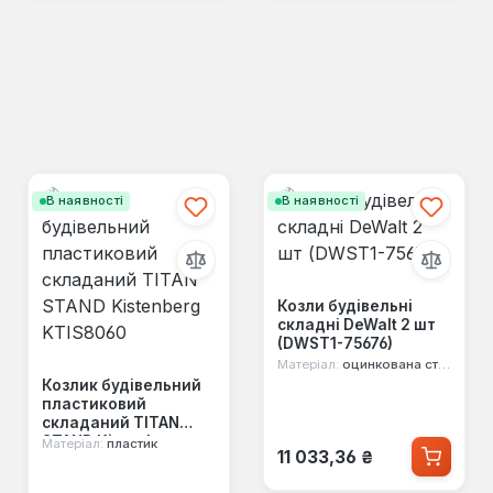
В наявності
В наявності
Козли будівельні
складні DeWalt 2 шт
(DWST1-75676)
Матеріал:
оцинкована сталь
Козлик будівельний
пластиковий
складаний TITAN
STAND Kistenberg
Матеріал:
пластик
Звичайна ціна:
11 033,36 ₴
KTIS8060