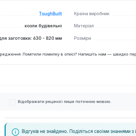
овим та оцинкованим покриттям подовжує термін служби.
ToughBuilt
Країна виробник
йних будівельників, столярів та майстрів, які потребують на
козли будівельні
Матеріал
льних майданчиках, у ремонтних майстернях та гаражах, де в
ля заготовки: 630 - 820 мм
Розміри
редження. Помітили помилку в описі? Напишіть нам — швидко пе
Відображати рецензії лише поточною мовою.
Відгуків не знайдено. Поділіться своїми знаннями з 