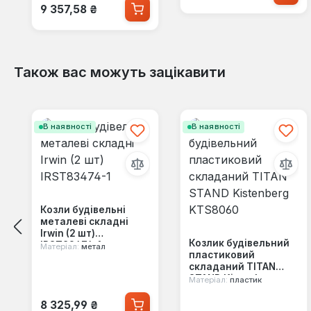
Звичайна ціна:
9 357,58 ₴
153-11)
Також вас можуть зацікавити
Пропустити галерею продуктів
В наявності
В наявності
Козли будівельні
металеві складні
Irwin (2 шт)
Козлик будівельний
IRST83474-1
Матеріал:
метал
пластиковий
складаний TITAN
STAND Kistenberg
Матеріал:
пластик
KTS8060
Звичайна ціна:
8 325,99 ₴