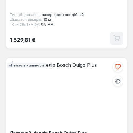
Тип обладнання:
лазер хрестоподібний
Діапазон вимірів:
10 м
Точність виміру:
0.8 мм
Звичайна ціна:
1 529,81 ₴
Немає в наявності
Лазерний нівелір Bosch Quigo Plus