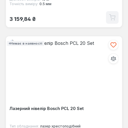
Точність виміру:
0.5 мм
Звичайна ціна:
3 159,84 ₴
Немає в наявності
Лазерний нівелір Bosch PCL 20 Set
Тип обладнання:
лазер хрестоподібний