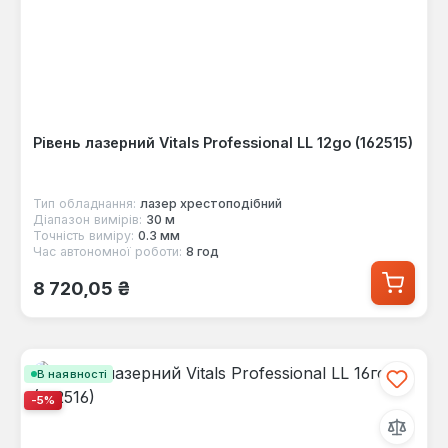
Рівень лазерний Vitals Professional LL 12go (162515)
Тип обладнання:
лазер хрестоподібний
Діапазон вимірів:
30 м
Точність виміру:
0.3 мм
Час автономної роботи:
8 год
Звичайна ціна:
8 720,05 ₴
В наявності
-5%