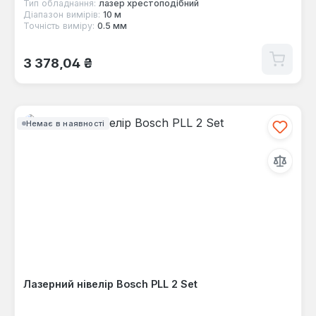
Тип обладнання:
лазер хрестоподібний
Діапазон вимірів:
10 м
Точність виміру:
0.5 мм
Звичайна ціна:
3 378,04 ₴
Немає в наявності
Лазерний нівелір Bosch PLL 2 Set