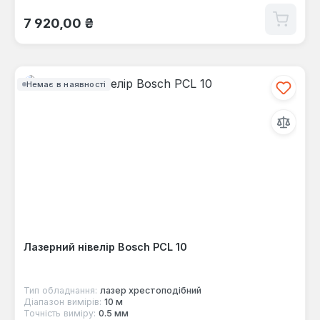
Звичайна ціна:
7 920,00 ₴
Немає в наявності
Лазерний нівелір Bosch PCL 10
Тип обладнання:
лазер хрестоподібний
Діапазон вимірів:
10 м
Точність виміру:
0.5 мм