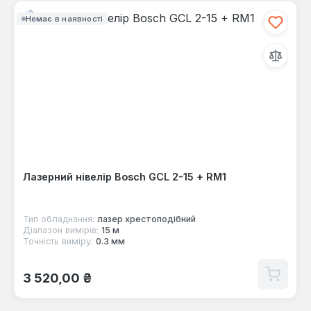
Немає в наявності
Лазерний нівелір Bosch GCL 2-15 + RM1
Тип обладнання:
лазер хрестоподібний
Діапазон вимірів:
15 м
Точність виміру:
0.3 мм
Звичайна ціна:
3 520,00 ₴