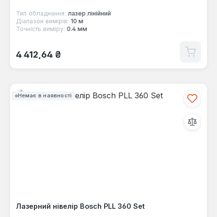
Тип обладнання:
лазер лінійний
Діапазон вимірів:
10 м
Точність виміру:
0.4 мм
Звичайна ціна:
4 412,64 ₴
Немає в наявності
Лазерний нівелір Bosch PLL 360 Set