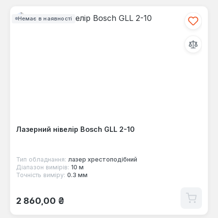
Немає в наявності
Лазерний нівелір Bosch GLL 2-10
Тип обладнання:
лазер хрестоподібний
Діапазон вимірів:
10 м
Точність виміру:
0.3 мм
Звичайна ціна:
2 860,00 ₴