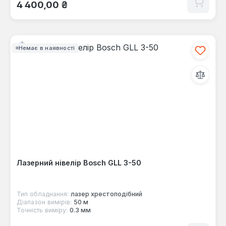
Звичайна ціна:
4 400,00 ₴
Немає в наявності
Лазерний нівелір Bosch GLL 3-50
Тип обладнання:
лазер хрестоподібний
Діапазон вимірів:
50 м
Точність виміру:
0.3 мм