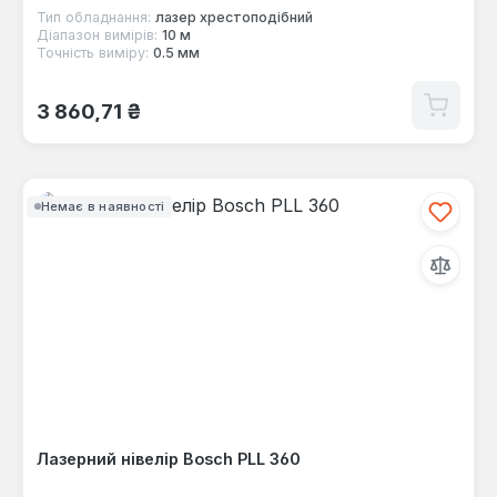
Тип обладнання:
лазер хрестоподібний
Діапазон вимірів:
10 м
Точність виміру:
0.5 мм
Звичайна ціна:
3 860,71 ₴
Немає в наявності
Лазерний нівелір Bosch PLL 360