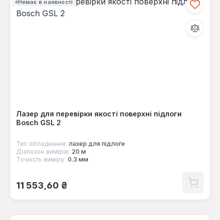
Немає в наявності
Лазер для перевірки якості поверхні підлоги
Bosch GSL 2
Тип обладнання:
лазер для підлоги
Діапазон вимірів:
20 м
Точність виміру:
0.3 мм
Звичайна ціна:
11 553,60 ₴