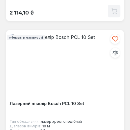
Звичайна ціна:
2 114,10 ₴
Немає в наявності
Лазерний нівелір Bosch PCL 10 Set
Тип обладнання:
лазер хрестоподібний
Діапазон вимірів:
10 м