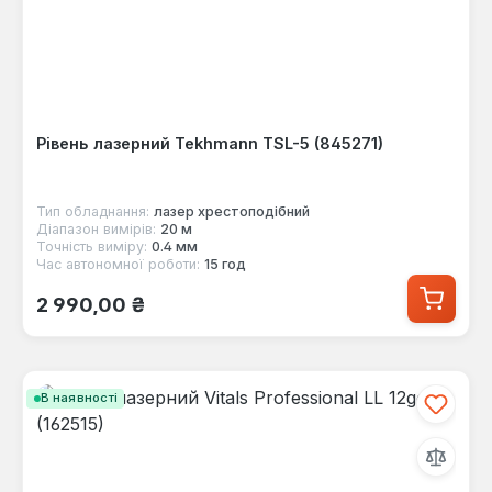
Рівень лазерний Tekhmann TSL-5 (845271)
Тип обладнання:
лазер хрестоподібний
Діапазон вимірів:
20 м
Точність виміру:
0.4 мм
Час автономної роботи:
15 год
Звичайна ціна:
2 990,00 ₴
В наявності