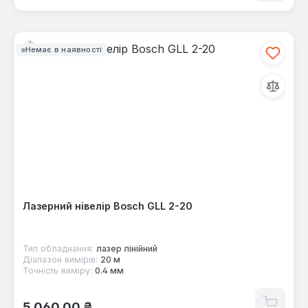
Немає в наявності
Лазерний нівелір Bosch GLL 2-20
Тип обладнання:
лазер лінійний
Діапазон вимірів:
20 м
Точність виміру:
0.4 мм
Звичайна ціна:
5 060,00 ₴