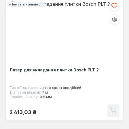
Немає в наявності
Лазер для укладання плитки Bosch PLT 2
Тип обладнання:
лазер хрестоподібний
Діапазон вимірів:
7 м
Точність виміру:
0.5 мм
Звичайна ціна:
2 413,03 ₴