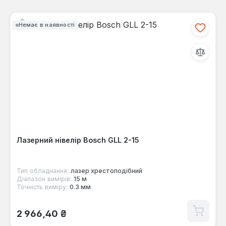
Немає в наявності
Лазерний нівелір Bosch GLL 2-15
Тип обладнання:
лазер хрестоподібний
Діапазон вимірів:
15 м
Точність виміру:
0.3 мм
Звичайна ціна:
2 966,40 ₴