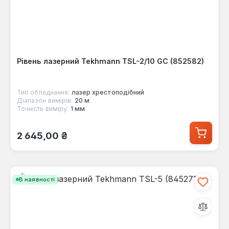
Рівень лазерний Tekhmann TSL-2/10 GC (852582)
Тип обладнання:
лазер хрестоподібний
Діапазон вимірів:
20 м
Точність виміру:
1 мм
Звичайна ціна:
2 645,00 ₴
В наявності