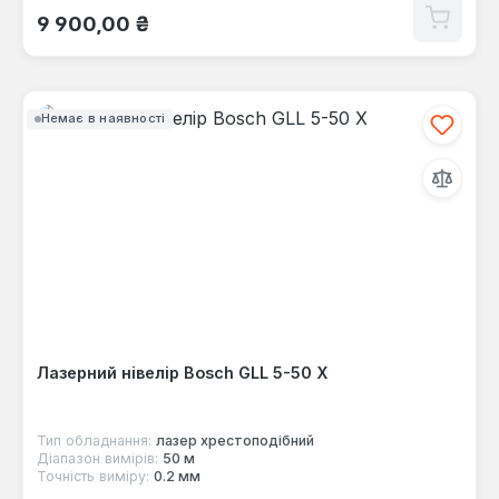
Звичайна ціна:
9 900,00 ₴
Немає в наявності
Лазерний нівелір Bosch GLL 5-50 X
Тип обладнання:
лазер хрестоподібний
Діапазон вимірів:
50 м
Точність виміру:
0.2 мм