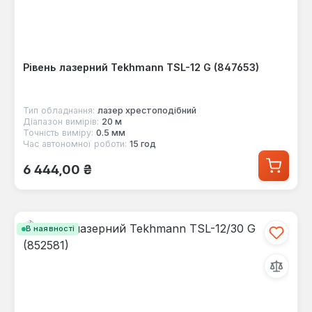
Рівень лазерний Tekhmann TSL-12 G (847653)
Тип обладнання:
лазер хрестоподібний
Діапазон вимірів:
20 м
Точність виміру:
0.5 мм
Час автономної роботи:
15 год
Звичайна ціна:
6 444,00 ₴
В наявності