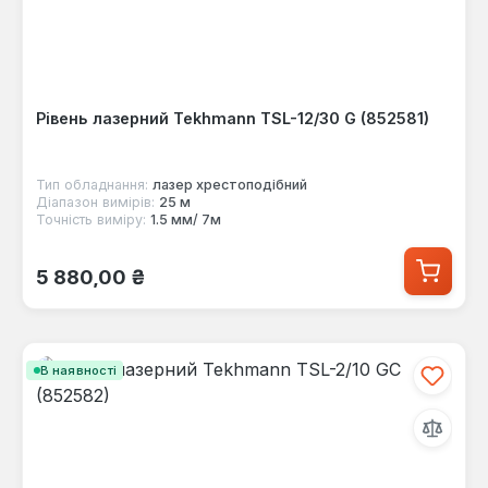
Рівень лазерний Tekhmann TSL-12/30 G (852581)
Тип обладнання:
лазер хрестоподібний
Діапазон вимірів:
25 м
Точність виміру:
1.5 мм/ 7м
Звичайна ціна:
5 880,00 ₴
В наявності