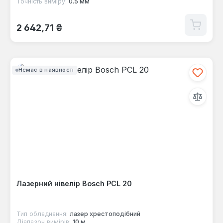
Точність виміру:
0.5 мм
Звичайна ціна:
2 642,71 ₴
Немає в наявності
Лазерний нівелір Bosch PCL 20
Тип обладнання:
лазер хрестоподібний
Діапазон вимірів:
10 м