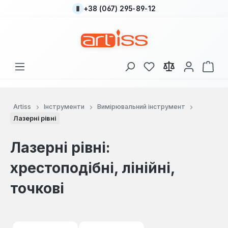
+38 (067) 295-89-12
Перейти до основного вмісту
У вас є 0 у списку
Кош
Artiss
Інструменти
Вимірювальний інструмент
Лазерні рівні
Лазерні рівні:
хрестоподібні, лінійні,
точкові