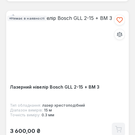
Немає в наявності
Лазерний нівелір Bosch GLL 2-15 + BM 3
Тип обладнання:
лазер хрестоподібний
Діапазон вимірів:
15 м
Точність виміру:
0.3 мм
Звичайна ціна:
3 600,00 ₴