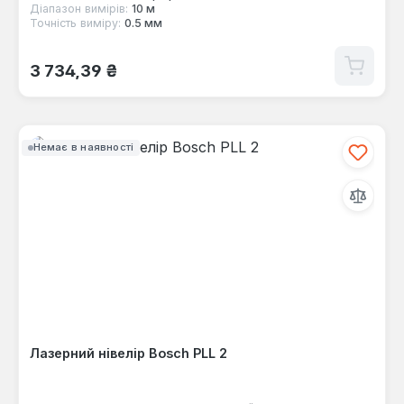
Діапазон вимірів:
10 м
Точність виміру:
0.5 мм
Звичайна ціна:
3 734,39 ₴
Немає в наявності
Лазерний нівелір Bosch PLL 2