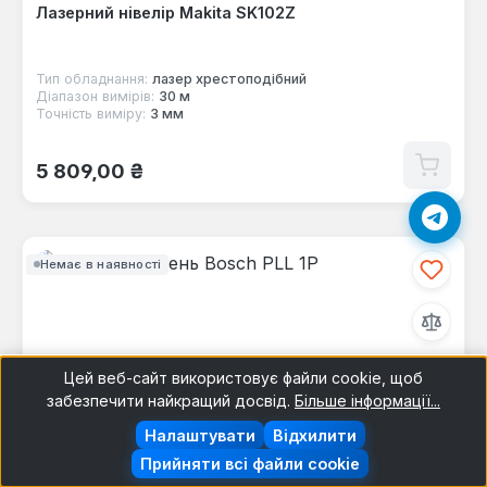
Лазерний нівелір Makita SK102Z
Тип обладнання:
лазер хрестоподібний
Діапазон вимірів:
30 м
Точність виміру:
3 мм
Звичайна ціна:
5 809,00 ₴
Немає в наявності
Цей веб-сайт використовує файли cookie, щоб
забезпечити найкращий досвід.
Більше інформації...
Налаштувати
Відхилити
Прийняти всі файли cookie