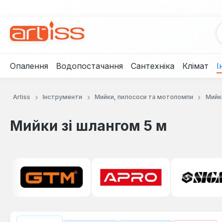
рейти до основного вмісту
Перейти до пошуку
Перейти до основної навігації
Опалення
Водопостачання
Сантехніка
Клімат
І
Artiss
Інструменти
Мийки, пилососи та мотопомпи
Мийк
Мийки зі шлангом 5 м