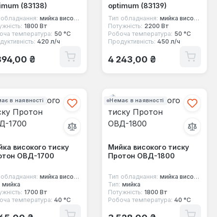
imum (83138)
optimum (83139)
 обладнання:
мийка високого тиску
Тип обладнання:
мийка високого тиску
ужність:
1800 Вт
Потужність:
2200 Вт
оча температура:
50 °C
Робоча температура:
50 °C
дуктивність:
420 л/ч
Продуктивність:
450 л/ч
ичайна ціна:
Звичайна ціна:
894,00 ₴
4 243,00 ₴
ає в наявності
Немає в наявності
ка високого тиску
Мийка високого тиску
отон ОВД-1700
Протон ОВД-1800
 обладнання:
мийка високого тиску
Тип обладнання:
мийка високого тиску
мийка
Тип:
мийка
ужність:
1700 Вт
Потужність:
1800 Вт
оча температура:
40 °C
Робоча температура:
40 °C
ичайна ціна:
Звичайна ціна: