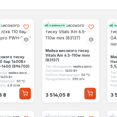
і
В наявності
В н
Мийка високого тиску
Vitals Am 6.5-110w mini
сокого тиску
Мий
(83137)
110 бар 1400Вт
На
-1400 (894700)
5,5
Тип обладнання:
мийка високого тиску
Потужність:
1400 Вт
ання:
мийка високого тиску
Тип
Робоча температура:
50 °C
1400 Вт
Тип:
Продуктивність:
390 л/ч
пература:
50 °C
Пот
сть:
6.8 л/хв
Роб
 ціна:
Звичайна ціна:
Зв
8 ₴
3 514,05 ₴
3 