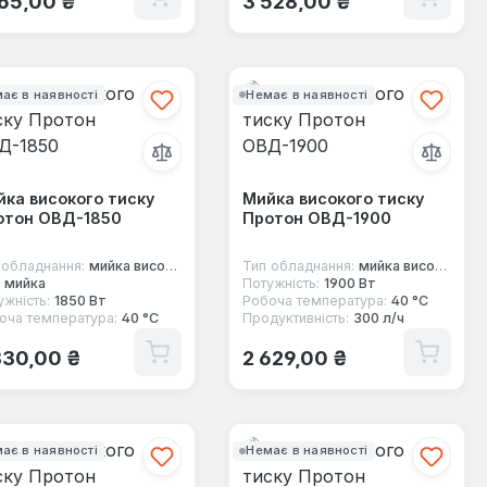
765,00 ₴
3 528,00 ₴
ає в наявності
Немає в наявності
ка високого тиску
Мийка високого тиску
отон ОВД-1850
Протон ОВД-1900
 обладнання:
мийка високого тиску
Тип обладнання:
мийка високого тиску
мийка
Потужність:
1900 Вт
ужність:
1850 Вт
Робоча температура:
40 °C
оча температура:
40 °C
Продуктивність:
300 л/ч
ичайна ціна:
Звичайна ціна:
830,00 ₴
2 629,00 ₴
ає в наявності
Немає в наявності