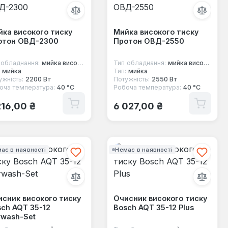
ка високого тиску
Мийка високого тиску
отон ОВД-2300
Протон ОВД-2550
 обладнання:
мийка високого тиску
Тип обладнання:
мийка високого тиску
мийка
Тип:
мийка
ужність:
2200 Вт
Потужність:
2550 Вт
оча температура:
40 °C
Робоча температура:
40 °C
ичайна ціна:
Звичайна ціна:
216,00 ₴
6 027,00 ₴
ає в наявності
Немає в наявності
сник високого тиску
Очисник високого тиску
ch AQT 35-12
Bosch AQT 35-12 Plus
rwash-Set