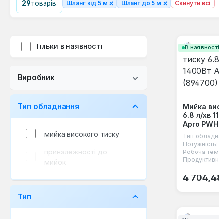
×
×
29
товарів
Шланг від 5 м
Шланг до 5 м
Скинути всі
Тільки в наявності
В наявност
Виробник
Тип обладнання
Мийка ви
6.8 л/хв 
Apro PWH
мийка високого тиску
Тип обладн
Потужність:
приналежності до
Робоча тем
Продуктивні
мийок
Звичайна
4 704,4
Тип