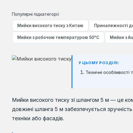
Популярні підкатегорії
Мийки високого тиску з Китаю
Приналежності д
Мийки з робочою температурою 50°C
Мийки з Au
У ЦЬОМУ РОЗДІЛІ:
Технічні особливості 
Мийки високого тиску зі шлангом 5 м — це ко
довжині шланга 5 м забезпечується зручність
техніки або фасадів.