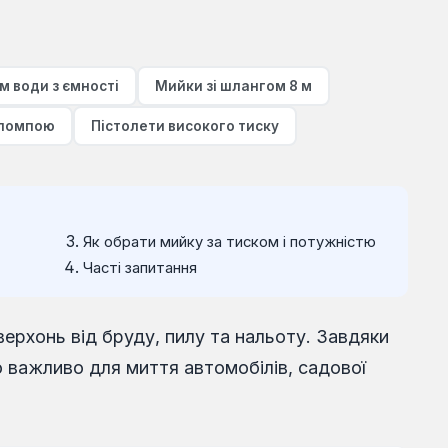
м води з ємності
Мийки зі шлангом 8 м
 помпою
Пістолети високого тиску
Як обрати мийку за тиском і потужністю
Часті запитання
ерхонь від бруду, пилу та нальоту. Завдяки
 важливо для миття автомобілів, садової