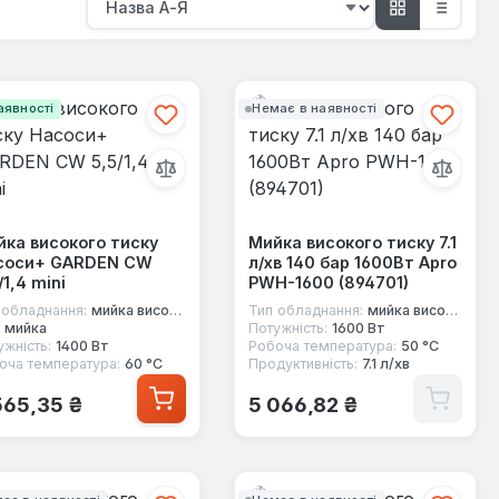
аявності
Немає в наявності
ка високого тиску
Мийка високого тиску 7.1
соси+ GARDEN CW
л/хв 140 бар 1600Вт Apro
/1,4 mini
PWH-1600 (894701)
 обладнання:
мийка високого тиску
Тип обладнання:
мийка високого тиску
мийка
Потужність:
1600 Вт
ужність:
1400 Вт
Робоча температура:
50 °C
оча температура:
60 °С
Продуктивність:
7.1 л/хв
ичайна ціна:
Звичайна ціна:
565,35 ₴
5 066,82 ₴