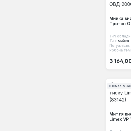
Мийка ви
Протон 
Тип обладн
Тип:
мийка
Потужність:
Робоча тем
Звичайна
3 164,0
Немає в на
Миття ви
Limex VP 