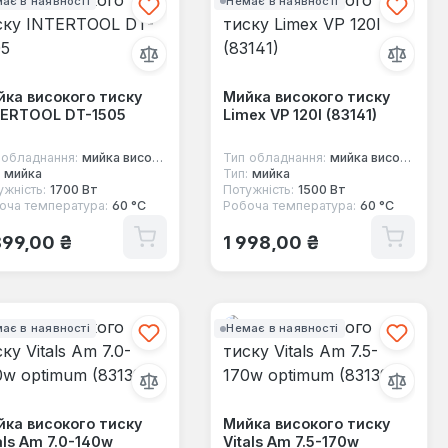
ає в наявності
Немає в наявності
ка високого тиску
Мийка високого тиску
TERTOOL DT-1505
Limex VP 120l (83141)
 обладнання:
мийка високого тиску
Тип обладнання:
мийка високого тиску
мийка
Тип:
мийка
ужність:
1700 Вт
Потужність:
1500 Вт
оча температура:
60 °С
Робоча температура:
60 °С
ичайна ціна:
Звичайна ціна:
899,00 ₴
1 998,00 ₴
ає в наявності
Немає в наявності
ка високого тиску
Мийка високого тиску
als Am 7.0-140w
Vitals Am 7.5-170w