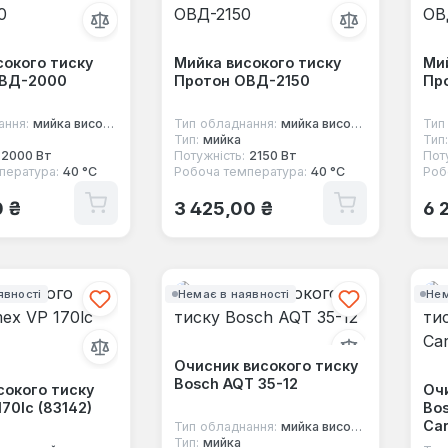
сокого тиску
Мийка високого тиску
Мий
ОВД-2000
Протон ОВД-2150
Пр
ання:
мийка високого тиску
Тип обладнання:
мийка високого тиску
Тип
Тип:
мийка
Тип:
2000 Вт
Потужність:
2150 Вт
Пот
пература:
40 °C
Робоча температура:
40 °C
Роб
 ціна:
Звичайна ціна:
Зв
0 ₴
3 425,00 ₴
6 
явності
Немає в наявності
Нем
Очисник високого тиску
Bosch AQT 35-12
сокого тиску
Очи
170lc (83142)
Bos
Ca
Тип обладнання:
мийка високого тиску
Тип:
мийка