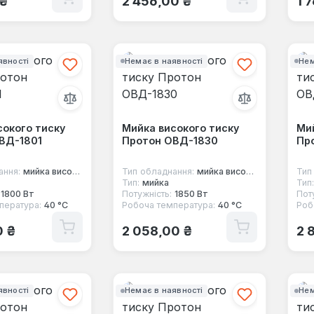
 ₴
2 456,00 ₴
1 
явності
Немає в наявності
Нем
сокого тиску
Мийка високого тиску
Мий
ВД-1801
Протон ОВД-1830
Пр
ання:
мийка високого тиску
Тип обладнання:
мийка високого тиску
Тип
Тип:
мийка
Тип:
1800 Вт
Потужність:
1850 Вт
Пот
пература:
40 °C
Робоча температура:
40 °C
Роб
 ціна:
Звичайна ціна:
Зв
0 ₴
2 058,00 ₴
2 
явності
Немає в наявності
Нем