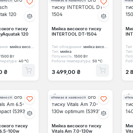
явності
Немає в наявності
Нем
сокого тиску
Мийка високого тиску
Мий
yAquatak 120
INTERTOOL DT-1504
IN
ання:
мийка високого тиску
Тип обладнання:
мийка високого тиску
Тип
Тип:
мийка
Тип:
1500 Вт
Потужність:
1500 Вт
Пот
пература:
40 °C
Робоча температура:
50 °C
Роб
 ціна:
Звичайна ціна:
Зв
0 ₴
3 499,00 ₴
2 
явності
Немає в наявності
Нем
сокого тиску
Мийка високого тиску
Мий
 6.5-100w
Vitals Am 7.0-130w
Vit