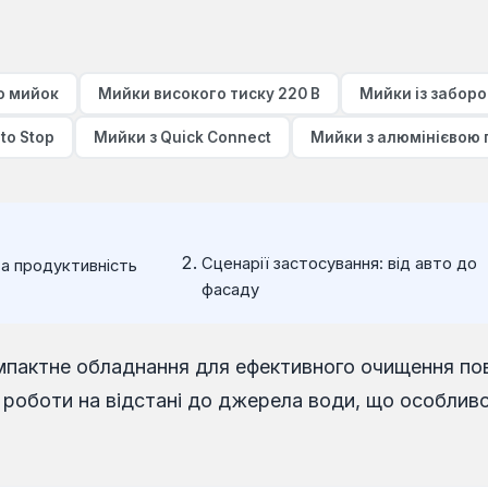
о мийок
Мийки високого тиску 220 В
Мийки із заборо
to Stop
Мийки з Quick Connect
Мийки з алюмінієвою
Сценарії застосування: від авто до
та продуктивність
фасаду
мпактне обладнання для ефективного очищення пов
 роботи на відстані до джерела води, що особливо