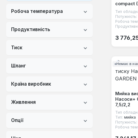
compact (
Робоча температура
Тип обладн
Потужність:
Робоча тем
Продуктивні
Продуктивність
Звичайна
3 776,2
Тиск
Немає в на
Шланг
Країна виробник
Мийка ви
Насоси+
Живлення
7,5/2,2
Тип обладн
Тип:
мийка
Опції
Потужність:
Робоча тем
Звичайна