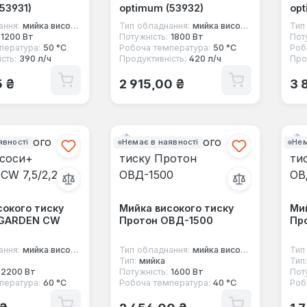
53931)
optimum (53932)
opt
ання:
мийка високого тиску
Тип обладнання:
мийка високого тиску
Тип
1200 Вт
Потужність:
1800 Вт
Пот
пература:
50 °C
Робоча температура:
50 °C
Роб
сть:
390 л/ч
Продуктивність:
420 л/ч
Про
 ціна:
Звичайна ціна:
Зв
5 ₴
2 915,00 ₴
3 
явності
Немає в наявності
Нем
сокого тиску
Мийка високого тиску
Мий
 GARDEN CW
Протон ОВД-1500
Пр
ання:
мийка високого тиску
Тип обладнання:
мийка високого тиску
Тип
Тип:
мийка
Тип:
2200 Вт
Потужність:
1600 Вт
Пот
пература:
60 °С
Робоча температура:
40 °C
Роб
 ціна:
Звичайна ціна:
Зв