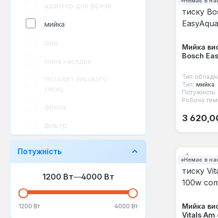
Немає в на
адаптер для фрези
мийка
піна
Мийка ви
Bosch Eas
пінна насадка
Тип обладн
пістолет високого
Тип:
мийка
тиску
Потужність:
Робоча тем
фреза
Звичайна
3 620,0
фільтр
шланг
Потужність
Немає в на
щітка
1200 Вт
—
4000 Вт
Мийка ви
1200 Вт
4000 Вт
Vitals Am