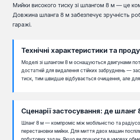
Мийки високого тиску зі шлангом 8 м — це ком
Довжина шланга 8 м забезпечує зручність ро
гаражі.
Технічні характеристики та прод
Моделі зі шлангом 8 м оснащуються двигунами пот
достатній для видалення стійких забруднень — зас
тиск, тим швидше відбувається очищення, але для 
Сценарії застосування: де шланг
Шланг 8 м — компроміс між мобільністю та радіусом
перестановки мийки. Для миття двох машин поспіл
побутових задач. Якщо ви працюєте в умовах обм