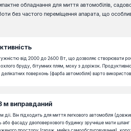
пактне обладнання для миття автомобілів, садової
боти без частого переміщення апарата, що особлив
уктивність
ужністю від 2000 до 2600 Вт, що дозволяє створювати робоч
охлого бруду, бітумних плям, моху з доріжок. Продуктивніс
делікатних поверхонь (фарба автомобіля) варто використову
 8 м виправданий
 дії. Він підходить для миття легкового автомобіля (довжи
ь або фасаду двоповерхового будинку зручніше мати шланг 1
еженого простору (гараж, мийка самообслуговування), коро