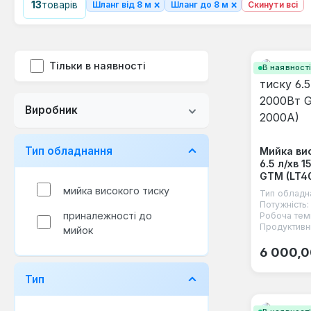
×
×
13
товарів
Шланг від 8 м
Шланг до 8 м
Скинути всі
Тільки в наявності
В наявност
Виробник
Тип обладнання
Мийка ви
6.5 л/хв 
GTM (LT4
мийка високого тиску
Тип обладн
Потужність:
приналежності до
Робоча тем
Продуктивні
мийок
Звичайна
6 000,0
Тип