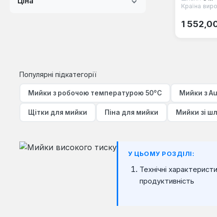
Ціна
Країна виро
Звичайна
1 552,0
Популярні підкатегорії
Мийки з робочою температурою 50°C
Мийки з Au
Щітки для мийки
Піна для мийки
Мийки зі ш
У ЦЬОМУ РОЗДІЛІ:
Технічні характеристи
продуктивність