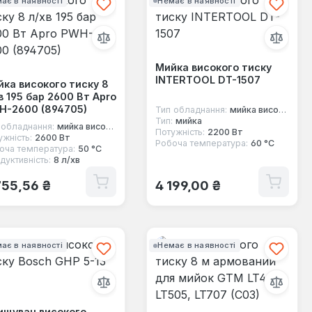
ає в наявності
Немає в наявності
Мийка високого тиску
INTERTOOL DT-1507
ка високого тиску 8
в 195 бар 2600 Вт Apro
H-2600 (894705)
Тип обладнання:
мийка високого тиску
Тип:
мийка
 обладнання:
мийка високого тиску
Потужність:
2200 Вт
ужність:
2600 Вт
Робоча температура:
60 °С
оча температура:
50 °C
дуктивність:
8 л/хв
ичайна ціна:
Звичайна ціна:
755,56 ₴
4 199,00 ₴
ає в наявності
Немає в наявності
ищувач високого