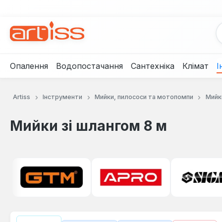
рейти до основного вмісту
Перейти до пошуку
Перейти до основної навігації
Опалення
Водопостачання
Сантехніка
Клімат
І
Artiss
Інструменти
Мийки, пилососи та мотопомпи
Мийк
Мийки зі шлангом 8 м