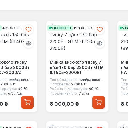
і
В наявності
В н
сокого тиску
Мийка високого тиску 7
Мий
150 бар 2000Вт
л/хв 170 бар 2200Вт GTM
л/х
07-2000A)
(LT505-2200B)
PW
ання:
мийка високого тиску
Тип обладнання:
мийка високого тиску
Тип
2000 Вт
Потужність:
2200 Вт
Пот
пература:
40 °C
Робоча температура:
40 °C
Роб
сть:
6.5 л/хв
Продуктивність:
7 л/хв
Про
 ціна:
Звичайна ціна:
Зв
0 ₴
8 000,00 ₴
8 