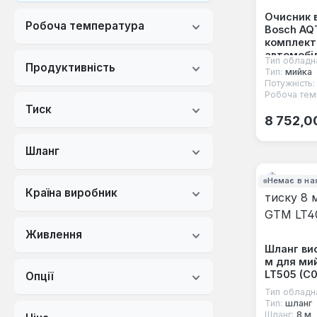
Очисник 
Робоча температура
Bosch AQ
комплект
автомобі
Тип обладн
Продуктивність
Тип:
мийка
Потужність:
Робоча тем
Тиск
Звичайна
8 752,0
Шланг
Немає в на
Країна виробник
Живлення
Шланг ви
м для ми
LT505 (C0
Опції
Тип обладн
Тип:
шланг
Шланг:
8 м