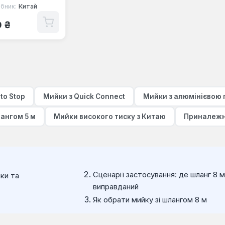
бник:
Китай
 ціна:
0 ₴
to Stop
Мийки з Quick Connect
Мийки з алюмінієвою
лангом 5 м
Мийки високого тиску з Китаю
Приналежн
Сценарії застосування: де шланг 8 
ки та
виправданий
Як обрати мийку зі шлангом 8 м