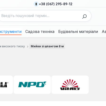
+38 (067) 295-89-12
нструменти
Садова техніка
Будівельні матеріали
А
и високого тиску
Мийки зі шлангом 8 м