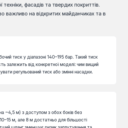
 техніки, фасадів та твердих покриттів.
о важливо на відкритих майданчиках та в
ий тиск у діапазоні 140–195 бар. Такий тиск
ть залежить від конкретної моделі: чим вищий
вати регульований тиск або змінні насадки.
на ~4,5 м) з доступом з обох боків без
0–15 м, але 8 м достатньо для більшості
тший шланг зменшує ризик заплутування та