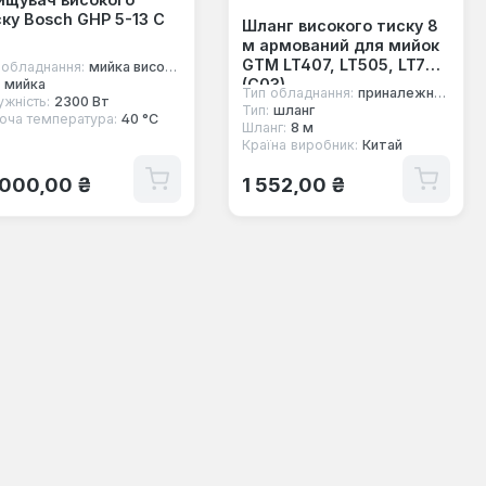
ку Bosch GHP 5-13 C
Шланг високого тиску 8
м армований для мийок
GTM LT407, LT505, LT707
 обладнання:
мийка високого тиску
(C03)
мийка
Тип обладнання:
приналежності до мийок
ужність:
2300 Вт
Тип:
шланг
оча температура:
40 °C
Шланг:
8 м
Країна виробник:
Китай
ичайна ціна:
Звичайна ціна:
 000,00 ₴
1 552,00 ₴