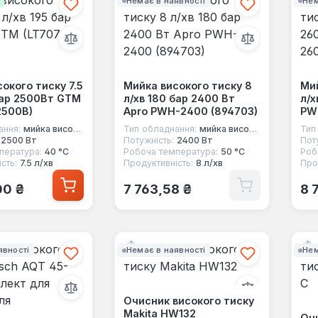
і
Немає в наявності
Нем
окого тиску 7.5
Мийка високого тиску 8
Мий
бар 2500Вт GTM
л/хв 180 бар 2400 Вт
л/х
2500B)
Apro PWH-2400 (894703)
PW
ання:
мийка високого тиску
Тип обладнання:
мийка високого тиску
Тип
2500 Вт
Потужність:
2400 Вт
Пот
пература:
40 °C
Робоча температура:
50 °C
Роб
сть:
7.5 л/хв
Продуктивність:
8 л/хв
Про
 ціна:
Звичайна ціна:
Зв
00 ₴
7 763,58 ₴
8 
явності
Немає в наявності
Нем
Очисник високого тиску
Makita HW132
Оч