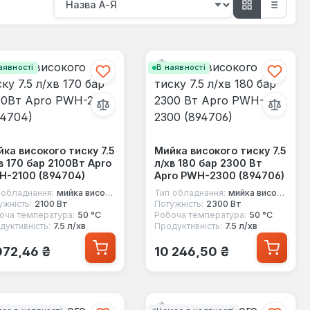
аявності
В наявності
ка високого тиску 7.5
Мийка високого тиску 7.5
в 170 бар 2100Вт Apro
л/хв 180 бар 2300 Вт
H-2100 (894704)
Apro PWH-2300 (894706)
 обладнання:
мийка високого тиску
Тип обладнання:
мийка високого тиску
ужність:
2100 Вт
Потужність:
2300 Вт
оча температура:
50 °C
Робоча температура:
50 °C
дуктивність:
7.5 л/хв
Продуктивність:
7.5 л/хв
ичайна ціна:
Звичайна ціна:
072,46 ₴
10 246,50 ₴