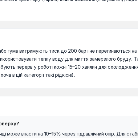
 або гума витримують тиск до 200 бар і не перегинаються на
ористовувати теплу воду для миття замерзлого бруду. Тип 
бують перерв у роботі кожні 15–20 хвилин для охолодженн
а в цій категорії такі рідкісні).
поверху?
чці може впасти на 10–15% через гідравлічний опір. Для ста