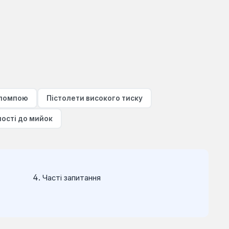
 помпою
Пістолети високого тиску
ості до мийок
м
Часті запитання