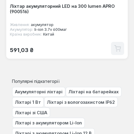
Ліхтар акумуляторний LED на 300 lumen APRO
(900516)
Живлення:
акумулятор
Акумулятор:
li-ion 3.7v 600маг
Країна виробник:
Китай
Звичайна ціна:
591,03 ₴
Популярні підкатегорії
Акумуляторні ліхтарі
Ліхтарі на батарейках
Ліхтарі 1 Вт
Ліхтарі з вологозахистом IP62
Ліхтарі зі США
Ліхтарі з акумулятором Li-Ion
Ліхтарі з акумулятором Li-Ion 12 В