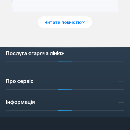
Сценарії застосування
Читати повністю
Ручні ліхтарі Apro підходять для різних
завдань: від огляду важкодоступних місць
під капотом автомобіля до освітлення
будівельного майданчика. Завдяки
Послуга «гаряча лінія»
компактним розмірам їх зручно носити в
кишені або кріпити на пояс за допомогою
карабіна. Для тривалої роботи в темряві,
наприклад під час кемпінгу, моделі з
Про сервіс
живленням від акумулятора забезпечують
до 8 годин безперервного світла.
Інформація
Як обрати ручний ліхтар Apro