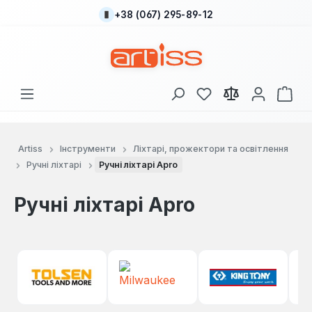
+38 (067) 295-89-12
Перейти до основного вмісту
У вас є 0 у списку
Кош
Artiss
Інструменти
Ліхтарі, прожектори та освітлення
Ручні ліхтарі
Ручні ліхтарі Apro
Ручні ліхтарі Apro