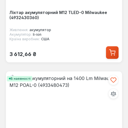
Ліхтар акумуляторний M12 TLED-0 Milwaukee
(4932430360)
Живлення:
акумулятор
Акумулятор:
li-ion
Країна виробник:
США
Звичайна ціна:
3 612,66 ₴
В наявності