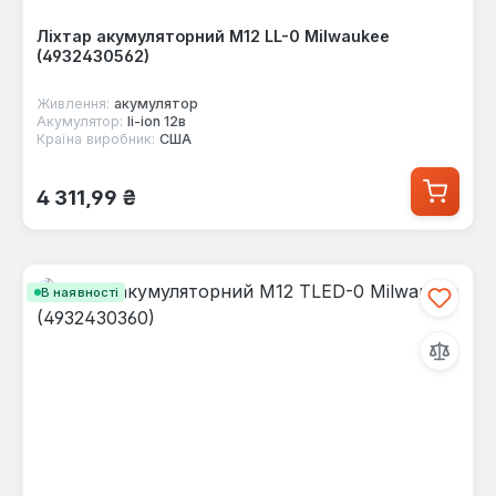
Ліхтар акумуляторний M12 LL-0 Milwaukee
(4932430562)
Живлення:
акумулятор
Акумулятор:
li-ion 12в
Країна виробник:
США
Звичайна ціна:
4 311,99 ₴
В наявності