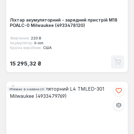
Ліхтар акумуляторний - зарядний пристрій M18
POALC-0 Milwaukee (4933478120)
Живлення:
220 В
Акумулятор:
li-ion
Країна виробник:
США
Звичайна ціна:
15 295,32 ₴
Немає в наявності