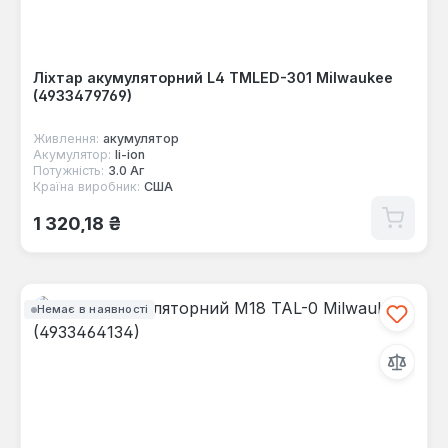
Ліхтар акумуляторний L4 TMLED-301 Milwaukee
(4933479769)
Живлення:
акумулятор
Акумулятор:
li-ion
Потужність:
3.0 Аг
Країна виробник:
США
Звичайна ціна:
1 320,18 ₴
Немає в наявності