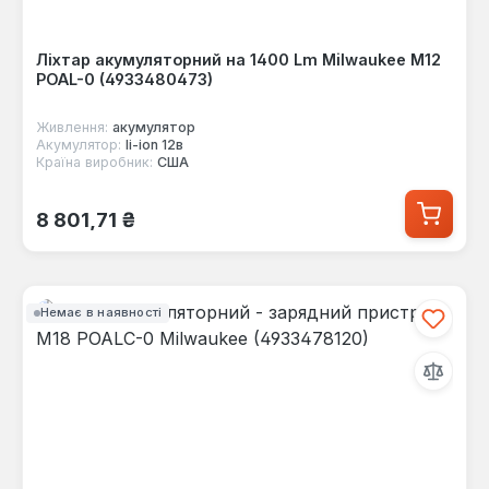
Ліхтар акумуляторний на 1400 Lm Milwaukee M12
POAL-0 (4933480473)
Живлення:
акумулятор
Акумулятор:
li-ion 12в
Країна виробник:
США
Звичайна ціна:
8 801,71 ₴
Немає в наявності