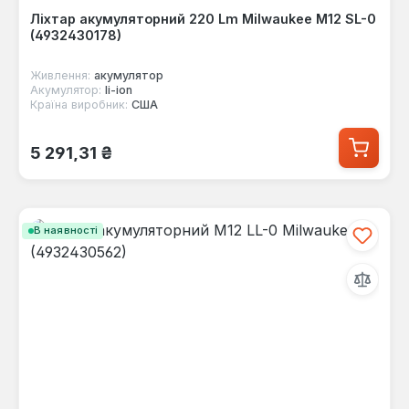
Ліхтар акумуляторний 220 Lm Milwaukee M12 SL-0
(4932430178)
Живлення:
акумулятор
Акумулятор:
li-ion
Країна виробник:
США
Звичайна ціна:
5 291,31 ₴
В наявності