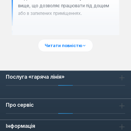
вище, що дозволяє працювати під дощем
або в запилених приміщеннях.
Сценарії застосування
Читати повністю
Ручні ліхтарі Milwaukee підходять для
різних задач: від освітлення робочої зони
під час монтажу електропроводки до
пошуку предметів у темних підвалах.
Послуга «гаряча лінія»
Акумуляторні моделі зручні на об'єктах без
доступу до мережі, а кабельні — для
тривалої роботи без підзарядки. Деякі
ліхтарі мають магнітну основу або гачок
Про сервіс
для кріплення на металевих поверхнях, що
звільняє руки.
Інформація