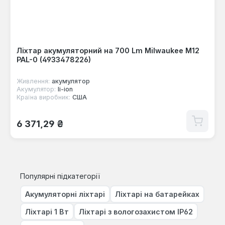
Ліхтар акумуляторний на 700 Lm Milwaukee M12
PAL-0 (4933478226)
Живлення:
акумулятор
Акумулятор:
li-ion
Країна виробник:
США
Звичайна ціна:
6 371,29 ₴
Популярні підкатегорії
Акумуляторні ліхтарі
Ліхтарі на батарейках
Ліхтарі 1 Вт
Ліхтарі з вологозахистом IP62