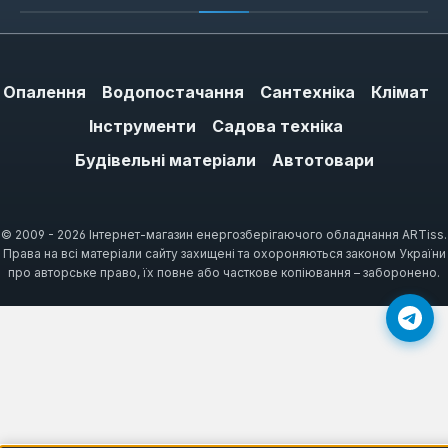
Як обрати ручний ліхтар
Milwaukee
Опалення
Водопостачання
Сантехніка
Клімат
При виборі зверніть увагу на тип живлення:
Інструменти
Садова техніка
акумуляторні моделі працюють від змінних
батарей (наприклад, M12 або M18), що
Будівельні матеріали
Автотовари
сумісні з іншим інструментом Milwaukee.
Якщо вам потрібен ліхтар для частих
переміщень, обирайте компактні варіанти з
© 2009 - 2026 Інтернет-магазин енергозберігаючого обладнання ARTiss.
Права на всі матеріали сайту захищені та охороняються законом України
вагою до 0,5 кг. Для стаціонарного
про авторське право, їх повне або часткове копіювання – заборонено.
освітлення підійдуть моделі з регульованим
кутом нахилу та яскравістю до 1000
люмен.
Часті запитання