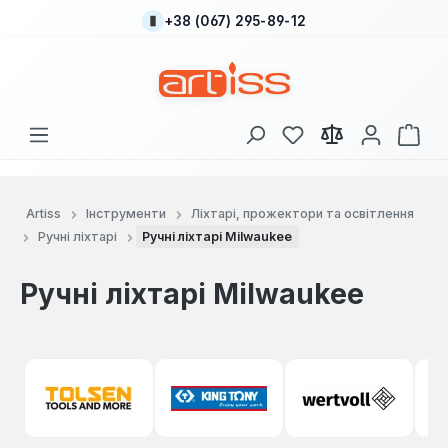
+38 (067) 295-89-12
Перейти до основного вмісту
У вас є 0 у списку
Кош
Artiss
Інструменти
Ліхтарі, прожектори та освітлення
Ручні ліхтарі
Ручні ліхтарі Milwaukee
Ручні ліхтарі Milwaukee