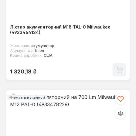
Ліхтар акумуляторний M18 TAL-0 Milwaukee
(4933464134)
Живлення:
акумулятор
Акумулятор:
li-ion
Країна виробник:
США
Звичайна ціна:
1 320,18 ₴
Немає в наявності