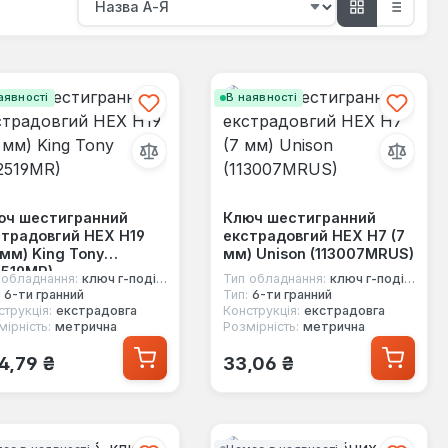
аявності
В наявності
юч шестигранний
Ключ шестигранний
традовгий HEX Н19
екстрадовгий HEX Н7 (7
 мм) King Tony
мм) Unison (113007MRUS)
2519MR)
 обладнання:
ключ г-подібний
Тип обладнання:
ключ г-подібний
6-ти гранний
Тип:
6-ти гранний
струкція:
екстрадовга
Конструкція:
екстрадовга
ірність:
метрична
Розмірність:
метрична
ичайна ціна:
Звичайна ціна:
4,79 ₴
33,06 ₴