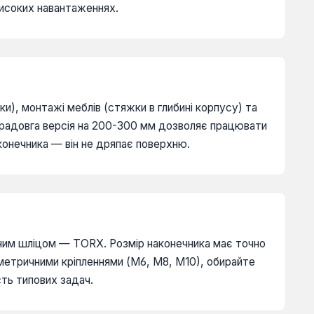
исоких навантаженнях.
и), монтажі меблів (стяжки в глибині корпусу) та
традовга версія на 200-300 мм дозволяє працювати
аконечника — він не дряпає поверхню.
дібним шліцом — TORX. Розмір наконечника має точно
 метричними кріпленнями (М6, М8, М10), обирайте
сть типових задач.