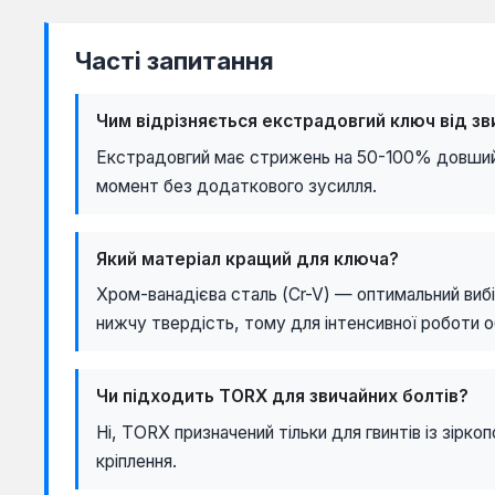
Часті запитання
Чим відрізняється екстрадовгий ключ від зв
Екстрадовгий має стрижень на 50-100% довший, 
момент без додаткового зусилля.
Який матеріал кращий для ключа?
Хром-ванадієва сталь (Cr-V) — оптимальний вибі
нижчу твердість, тому для інтенсивної роботи о
Чи підходить TORX для звичайних болтів?
Ні, TORX призначений тільки для гвинтів із зір
кріплення.