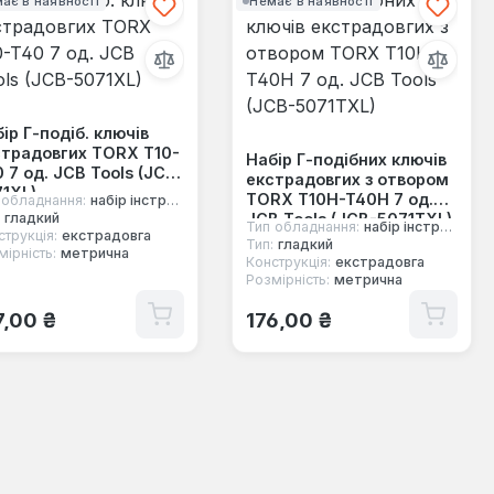
ає в наявності
Немає в наявності
ір Г-подіб. ключів
страдовгих TORX T10-
Набір Г-подібних ключів
 7 од. JCB Tools (JCB-
екстрадовгих з отвором
1XL)
TORX T10H-T40H 7 од.
 обладнання:
набір інструментів
JCB Tools (JCB-5071TXL)
гладкий
Тип обладнання:
набір інструментів
струкція:
екстрадовга
Тип:
гладкий
ірність:
метрична
Конструкція:
екстрадовга
Розмірність:
метрична
ичайна ціна:
Звичайна ціна:
7,00 ₴
176,00 ₴