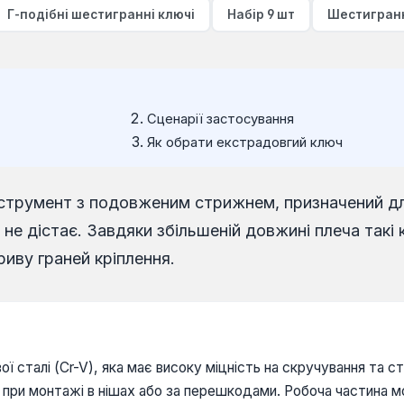
Г-подібні шестигранні ключі
Набір 9 шт
Шестигранн
Сценарії застосування
Як обрати екстрадовгий ключ
нструмент з подовженим стрижнем, призначений дл
не дістає. Завдяки збільшеній довжині плеча такі
иву граней кріплення.
ї сталі (Cr-V), яка має високу міцність на скручування та с
 при монтажі в нішах або за перешкодами. Робоча частина м