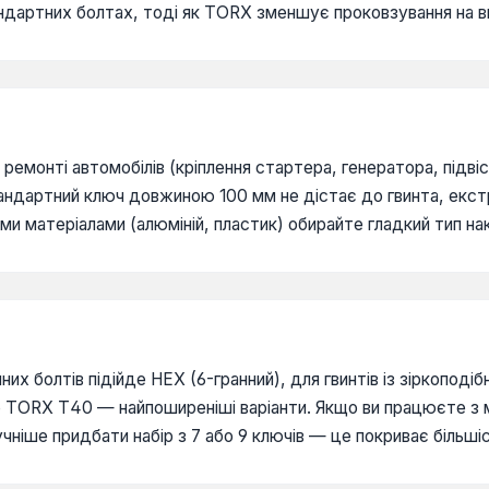
ндартних болтах, тоді як TORX зменшує проковзування на в
емонті автомобілів (кріплення стартера, генератора, підвіск
андартний ключ довжиною 100 мм не дістає до гвинта, екс
ми матеріалами (алюміній, пластик) обирайте гладкий тип н
них болтів підійде HEX (6-гранний), для гвинтів із зіркопо
або TORX Т40 — найпоширеніші варіанти. Якщо ви працюєте з
чніше придбати набір з 7 або 9 ключів — це покриває більші