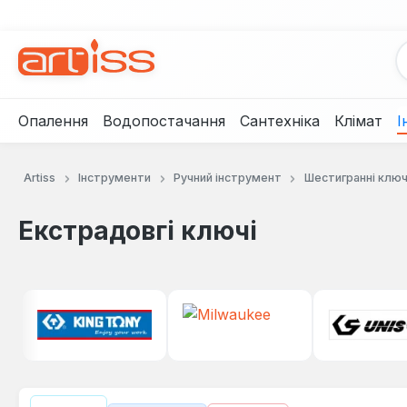
рейти до основного вмісту
Перейти до пошуку
Перейти до основної навігації
Опалення
Водопостачання
Сантехніка
Клімат
І
Artiss
Інструменти
Ручний інструмент
Шестигранні ключ
Екстрадовгі ключі