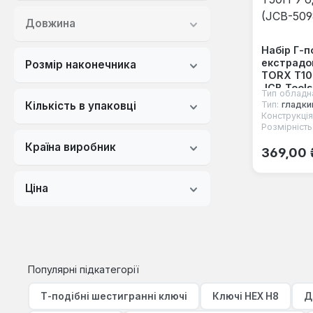
Довжина
Набір Г-п
екстрадо
Розмір наконечника
TORX T10
JCB Tool
Тип обладн
Тип:
гладки
Кількість в упаковці
Конструкція
Розмірність
Звичайна
Країна виробник
369,00 
Ціна
Популярні підкатегорії
Т-подібні шестигранні ключі
Ключі HEX H8
Д