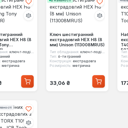
і
В наявності
Нем
тигранний
Ключ шестигранний
Наб
вгий HEX Н8 (8
екстрадовгий HEX Н8 (8
ек
Tony
мм) Unison (113008MRUS)
T40
R)
507
ання:
ключ г-подібний
Тип обладнання:
ключ г-подібний
Тип
ранний
Тип:
6-ти гранний
Тип:
:
екстрадовга
Конструкція:
екстрадовга
Кон
:
метрична
Розмірність:
метрична
Розм
 ціна:
Звичайна ціна:
Зв
₴
33,06 ₴
17
явності