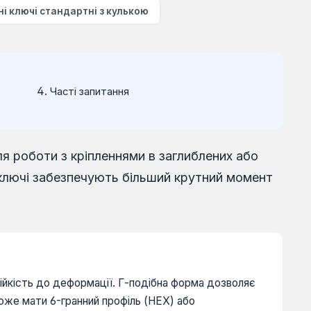
і ключі стандартні з кулькою
Часті запитання
я роботи з кріпленнями в заглиблених або
 ключі забезпечують більший крутний момент
тійкість до деформації. Г-подібна форма дозволяє
оже мати 6-гранний профіль (HEX) або