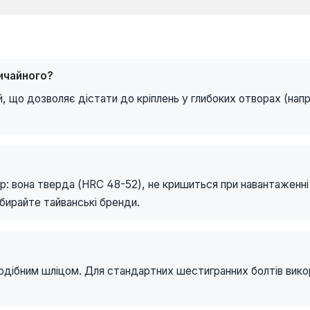
ичайного?
що дозволяє дістати до кріплень у глибоких отворах (напри
р: вона тверда (HRC 48-52), не кришиться при навантаженні 
бирайте тайванські бренди.
коподібним шліцом. Для стандартних шестигранних болтів вик