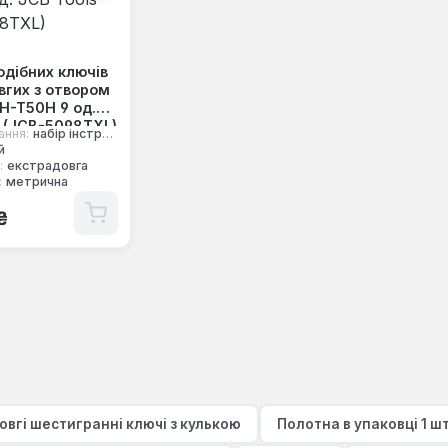
одібних ключів
вгих з отвором
H-T50H 9 од.
s (JCB-5098TXL)
ання:
набір інструментів
й
:
екстрадовга
:
метрична
 ціна:
₴
овгі шестигранні ключі з кулькою
Полотна в упаковці 1 ш