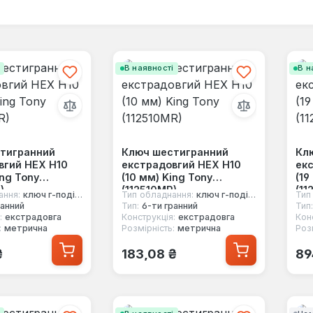
і
В наявності
В н
тигранний
Ключ шестигранний
Кл
вгий HEX Н10
екстрадовгий HEX Н10
екс
ing Tony
(10 мм) King Tony
(19
)
(112510MR)
(11
ання:
ключ г-подібний
Тип обладнання:
ключ г-подібний
Тип
ранний
Тип:
6-ти гранний
Тип:
:
екстрадовга
Конструкція:
екстрадовга
Кон
:
метрична
Розмірність:
метрична
Розм
 ціна:
Звичайна ціна:
Зв
₴
183,08 ₴
89