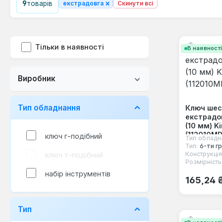
×
9
товарів
екстрадовга
Скинути всі
Тільки в наявності
В наявност
Виробник
Тип обладнання
Ключ шес
екстрадо
(10 мм) K
(112010MR
ключ г-подібний
Тип обладн
Тип:
6-ти г
Конструкція
ключ т-подібний
Розмірність
набір інструментів
Звичайна
165,24 
Тип