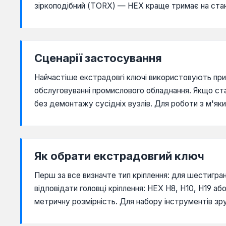
зіркоподібний (TORX) — HEX краще тримає на ста
Сценарії застосування
Найчастіше екстрадовгі ключі використовують при р
обслуговуванні промислового обладнання. Якщо ст
без демонтажу сусідніх вузлів. Для роботи з м'яки
Як обрати екстрадовгий ключ
Перш за все визначте тип кріплення: для шестигран
відповідати головці кріплення: HEX Н8, Н10, Н19 
метричну розмірність. Для набору інструментів зру