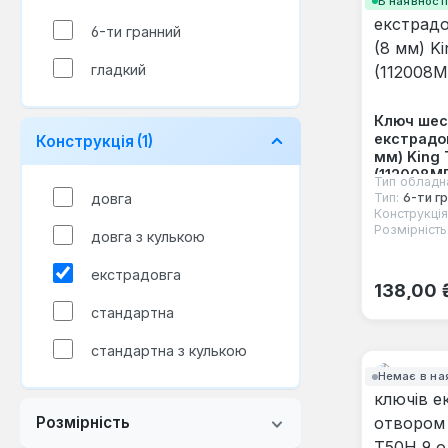
В наявност
6-ти гранний
гладкий
Ключ шес
екстрадо
Конструкція
(1)
мм) King 
(112008M
Тип обладн
довга
Тип:
6-ти г
Конструкція
Розмірність
довга з кулькою
екстрадовга
Звичайна
138,00 
стандартна
стандартна з кулькою
Немає в на
Розмірність