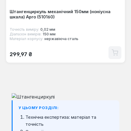
Штангенциркуль механічний 150мм (ноніусна
шкала) Apro (510160)
Точність виміру:
0,02 мм
Діапазон вимірів:
150 мм
Матеріал корпусу:
нержавіюча сталь
Звичайна ціна:
299,97 ₴
У ЦЬОМУ РОЗДІЛІ:
Технічна експертиза: матеріал та
точність