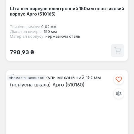
Штангенциркуль електронний 150мм пластиковий
корпус Apro (510165)
Точність виміру:
0,02 мм
Діапазон вимірів:
150 мм
Матеріал корпусу:
нержавіюча сталь
Звичайна ціна:
798,93 ₴
Немає в наявності