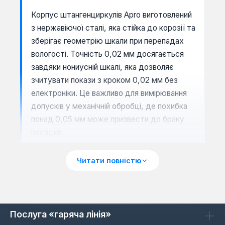
Корпус штангенциркулів Apro виготовлений
з нержавіючої сталі, яка стійка до корозії та
зберігає геометрію шкали при перепадах
вологості. Точність 0,02 мм досягається
завдяки нониусній шкалі, яка дозволяє
зчитувати покази з кроком 0,02 мм без
електроніки. Це важливо для вимірювання
допусків у механічній обробці, де похибка
понад 0,05 мм може призвести до браку
посадки.
Читати повністю
Сценарії застосування: де
використовувати
Штангенциркуль Apro з діапазоном 150 мм
Послуга «гаряча лінія»
оптимальний для вимірювання невеликих