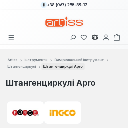
+38 (067) 295-89-12
Перейти до основного вмісту
У вас є 0 у списку
Кош
Artiss
Інструменти
Вимірювальний інструмент
Штангенциркулі
Штангенциркулі Apro
Штангенциркулі Apro