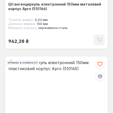
Штангенциркуль електронний 150мм металевий
корпус Apro (510166)
Точність виміру:
0,02 мм
Діапазон вимірів:
150 мм
Матеріал корпусу:
нержавіюча сталь
Звичайна ціна:
962,28 ₴
Немає в наявності