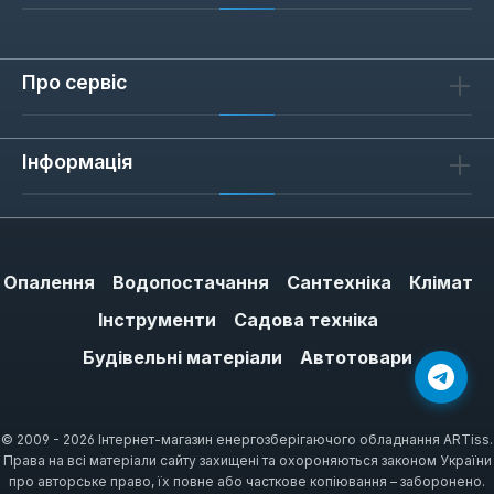
деталей: валів, втулок, листового металу. У
слюсарній справі він замінює мікрометр для
зовнішніх розмірів до 100 мм, а глибиномір
Про сервіс
дозволяє контролювати глибину пазів та
отворів. Для столярних робіт —
Інформація
вимірювання товщини заготовок та
діаметра фрез.
Опалення
Водопостачання
Сантехніка
Клімат
Як обрати штангенциркуль Apro
Інструменти
Садова техніка
При виборі зверніть увагу на жорсткість
губок: нержавіюча сталь AISI 304
Будівельні матеріали
Автотовари
забезпечує мінімальну деформацію при
затиску. Для вимірювання внутрішніх
діаметрів використовуйте верхні губки, для
© 2009 - 2026 Інтернет-магазин енергозберігаючого обладнання ARTiss.
Права на всі матеріали сайту захищені та охороняються законом України
зовнішніх — нижні. Якщо плануєте
про авторське право, їх повне або часткове копіювання – заборонено.