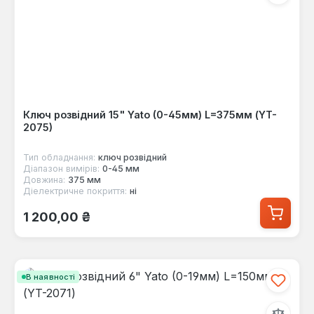
Ключ розвідний 15" Yato (0-45мм) L=375мм (YT-
2075)
Тип обладнання:
ключ розвідний
Діапазон вимірів:
0-45 мм
Довжина:
375 мм
Діелектричне покриття:
ні
Звичайна ціна:
1 200,00 ₴
В наявності