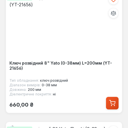
Ключ розвідний 8" Yato (0-38мм) L=200мм (YT-
21656)
Тип обладнання:
ключ розвідний
Діапазон вимірів:
0-38 мм
Довжина:
200 мм
Діелектричне покриття:
ні
Звичайна ціна:
660,00 ₴