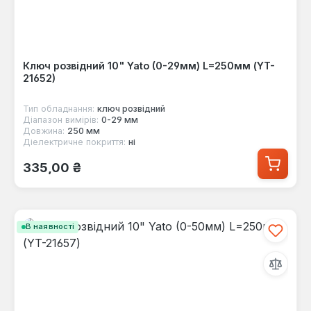
Ключ розвідний 10" Yato (0-29мм) L=250мм (YT-
21652)
Тип обладнання:
ключ розвідний
Діапазон вимірів:
0-29 мм
Довжина:
250 мм
Діелектричне покриття:
ні
Звичайна ціна:
335,00 ₴
В наявності