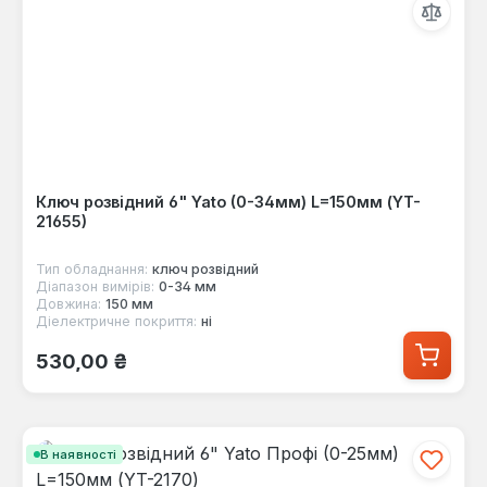
Ключ розвідний 6" Yato (0-34мм) L=150мм (YT-
21655)
Тип обладнання:
ключ розвідний
Діапазон вимірів:
0-34 мм
Довжина:
150 мм
Діелектричне покриття:
ні
Звичайна ціна:
530,00 ₴
В наявності