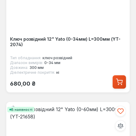
Ключ розвідний 12" Yato (0-34мм) L=300мм (YT-
2074)
Тип обладнання:
ключ розвідний
Діапазон вимірів:
0-34 мм
Довжина:
300 мм
Діелектричне покриття:
ні
Звичайна ціна:
680,00 ₴
В наявності