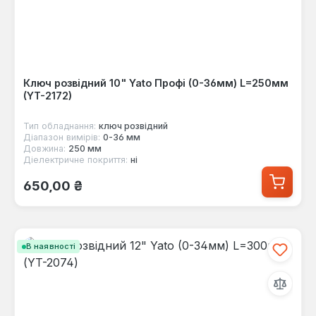
Ключ розвідний 10" Yato Профі (0-36мм) L=250мм
(YT-2172)
Тип обладнання:
ключ розвідний
Діапазон вимірів:
0-36 мм
Довжина:
250 мм
Діелектричне покриття:
ні
Звичайна ціна:
650,00 ₴
В наявності