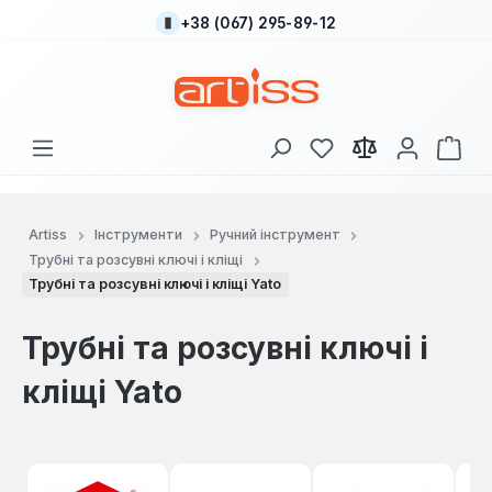
+38 (067) 295-89-12
Перейти до основного вмісту
У вас є 0 у списку
Кош
Artiss
Інструменти
Ручний інструмент
Трубні та розсувні ключі і кліщі
Трубні та розсувні ключі і кліщі Yato
Трубні та розсувні ключі і
кліщі Yato