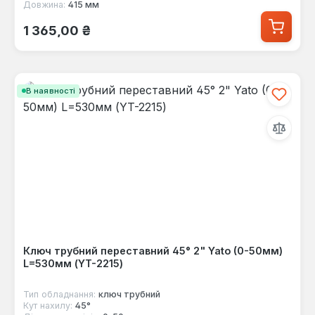
Довжина:
415 мм
Звичайна ціна:
1 365,00 ₴
В наявності
Ключ трубний переставний 45° 2" Yato (0-50мм)
L=530мм (YT-2215)
Тип обладнання:
ключ трубний
Кут нахилу:
45°