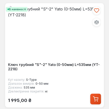
В наявності
Ключ трубний "S"-2" Yato (0-50мм) L=535мм (YT-
2218)
Кут нахилу:
S-Type
Діапазон вимірів:
0-50 мм
Довжина:
535 мм
Діелектричне покриття:
ні
Звичайна ціна:
1 995,00 ₴