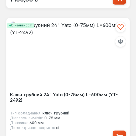
В наявності
Ключ трубний 24" Yato (0-75мм) L=600мм (YT-
2492)
Тип обладнання:
ключ трубний
Діапазон вимірів:
0-75 мм
Довжина:
600 мм
Діелектричне покриття:
ні