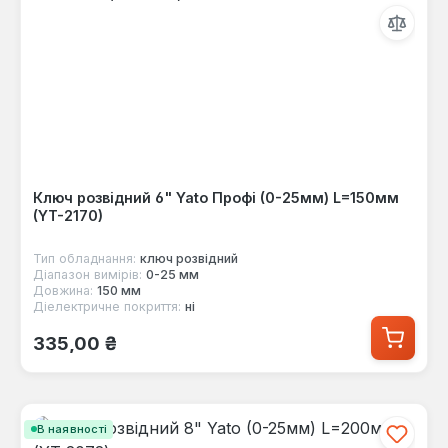
Ключ розвідний 6" Yato Профі (0-25мм) L=150мм
(YT-2170)
Тип обладнання:
ключ розвідний
Діапазон вимірів:
0-25 мм
Довжина:
150 мм
Діелектричне покриття:
ні
Звичайна ціна:
335,00 ₴
В наявності