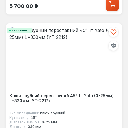
Звичайна ціна:
5 700,00 ₴
В наявності
Ключ трубний переставний 45° 1" Yato (0-25мм)
L=330мм (YT-2212)
Тип обладнання:
ключ трубний
Кут нахилу:
45°
Діапазон вимірів:
0-25 мм
Довжина:
330 мм