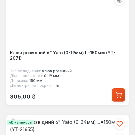
Ключ розвідний 6" Yato (0-19мм) L=150мм (YT-
2071)
Тип обладнання:
ключ розвідний
Діапазон вимірів:
0-19 мм
Довжина:
150 мм
Діелектричне покриття:
ні
Звичайна ціна:
305,00 ₴
В наявності