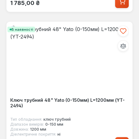
Звичайна ціна:
1 785,00 ₴
В наявності
Ключ трубний 48" Yato (0-150мм) L=1200мм (YT-
2494)
Тип обладнання:
ключ трубний
Діапазон вимірів:
0-150 мм
Довжина:
1200 мм
Діелектричне покриття:
ні