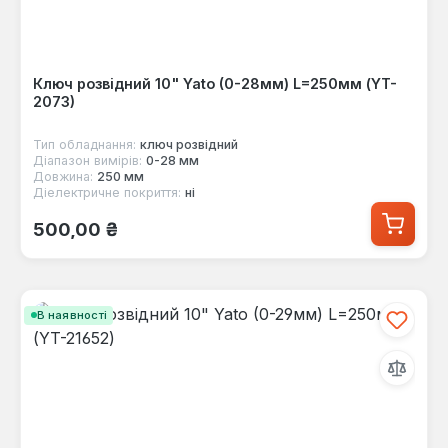
Ключ розвідний 10" Yato (0-28мм) L=250мм (YT-
2073)
Тип обладнання:
ключ розвідний
Діапазон вимірів:
0-28 мм
Довжина:
250 мм
Діелектричне покриття:
ні
Звичайна ціна:
500,00 ₴
В наявності