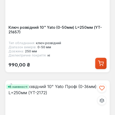
Ключ розвідний 10" Yato (0-50мм) L=250мм (YT-
21657)
Тип обладнання:
ключ розвідний
Діапазон вимірів:
0-50 мм
Довжина:
250 мм
Діелектричне покриття:
ні
Звичайна ціна:
990,00 ₴
В наявності