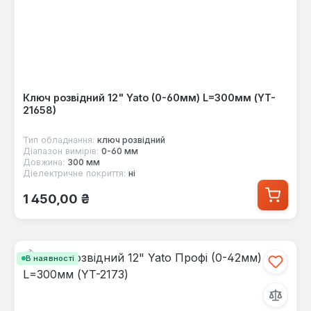
Ключ розвідний 12" Yato (0-60мм) L=300мм (YT-
21658)
Тип обладнання:
ключ розвідний
Діапазон вимірів:
0-60 мм
Довжина:
300 мм
Діелектричне покриття:
ні
Звичайна ціна:
1 450,00 ₴
В наявності