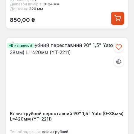
Діапазон вимірів:
0-24 мм
Довжина:
320 мм
Звичайна ціна:
850,00 ₴
В наявності
Ключ трубний переставний 90° 1,5" Yato (0-38мм)
L=420мм (YT-2211)
Тип обладнання:
ключ трубний