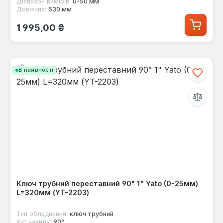
Діапазон вимірів:
0-50 мм
Довжина:
530 мм
Звичайна ціна:
1 995,00 ₴
В наявності
Ключ трубний переставний 90° 1" Yato (0-25мм)
L=320мм (YT-2203)
Тип обладнання:
ключ трубний
Кут нахилу:
90°