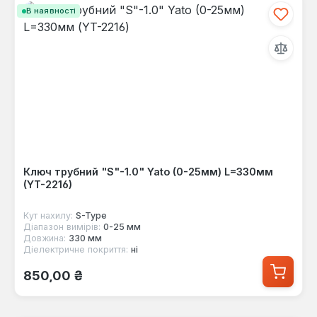
В наявності
Ключ трубний "S"-1.0" Yato (0-25мм) L=330мм
(YT-2216)
Кут нахилу:
S-Type
Діапазон вимірів:
0-25 мм
Довжина:
330 мм
Діелектричне покриття:
ні
Звичайна ціна:
850,00 ₴