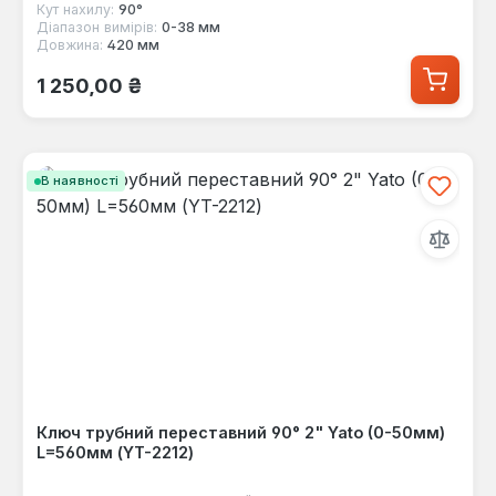
Кут нахилу:
90°
Діапазон вимірів:
0-38 мм
Довжина:
420 мм
Звичайна ціна:
1 250,00 ₴
В наявності
Ключ трубний переставний 90° 2" Yato (0-50мм)
L=560мм (YT-2212)