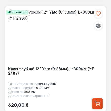
В наявності
Ключ трубний 12" Yato (0-38мм) L=300мм (YT-
2489)
Тип обладнання:
ключ трубний
Діапазон вимірів:
0-38 мм
Довжина:
300 мм
Діелектричне покриття:
ні
Звичайна ціна:
620,00 ₴