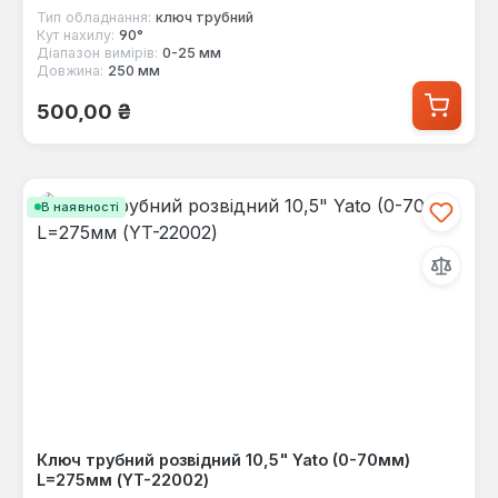
Тип обладнання:
ключ трубний
Кут нахилу:
90°
Діапазон вимірів:
0-25 мм
Довжина:
250 мм
Звичайна ціна:
500,00 ₴
В наявності
Ключ трубний розвідний 10,5" Yato (0-70мм)
L=275мм (YT-22002)