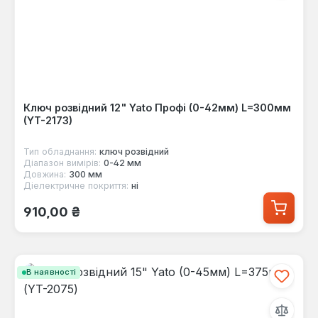
Ключ розвідний 12" Yato Профі (0-42мм) L=300мм
(YT-2173)
Тип обладнання:
ключ розвідний
Діапазон вимірів:
0-42 мм
Довжина:
300 мм
Діелектричне покриття:
ні
Звичайна ціна:
910,00 ₴
В наявності