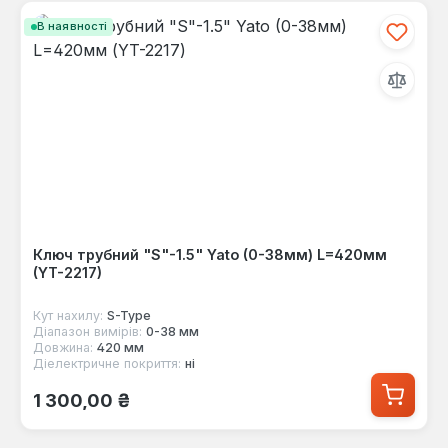
В наявності
Ключ трубний "S"-1.5" Yato (0-38мм) L=420мм
(YT-2217)
Кут нахилу:
S-Type
Діапазон вимірів:
0-38 мм
Довжина:
420 мм
Діелектричне покриття:
ні
Звичайна ціна:
1 300,00 ₴