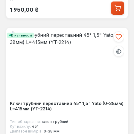
Звичайна ціна:
1 950,00 ₴
В наявності
Ключ трубний переставний 45° 1,5" Yato (0-38мм)
L=415мм (YT-2214)
Тип обладнання:
ключ трубний
Кут нахилу:
45°
Діапазон вимірів:
0-38 мм