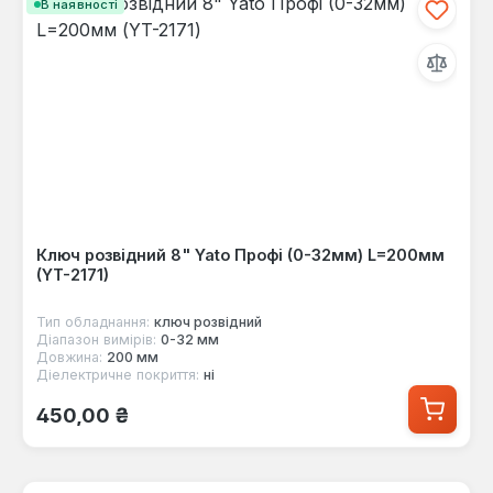
В наявності
Ключ розвідний 8" Yato Профі (0-32мм) L=200мм
(YT-2171)
Тип обладнання:
ключ розвідний
Діапазон вимірів:
0-32 мм
Довжина:
200 мм
Діелектричне покриття:
ні
Звичайна ціна:
450,00 ₴