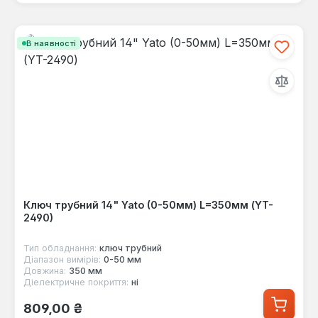
В наявності
Ключ трубний 14" Yato (0-50мм) L=350мм (YT-
2490)
Тип обладнання:
ключ трубний
Діапазон вимірів:
0-50 мм
Довжина:
350 мм
Діелектричне покриття:
ні
Звичайна ціна:
809,00 ₴