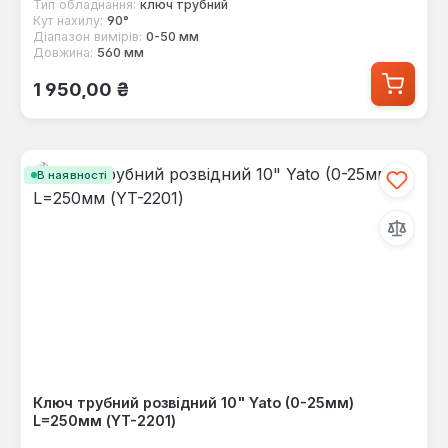
Тип обладнання:
ключ трубний
Кут нахилу:
90°
Діапазон вимірів:
0-50 мм
Довжина:
560 мм
Звичайна ціна:
1 950,00 ₴
В наявності
Ключ трубний розвідний 10" Yato (0-25мм)
L=250мм (YT-2201)