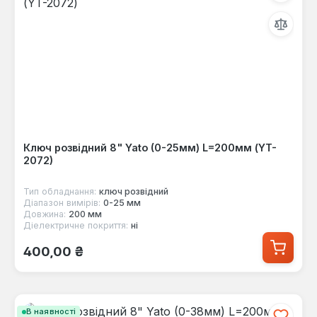
Ключ розвідний 8" Yato (0-25мм) L=200мм (YT-
2072)
Тип обладнання:
ключ розвідний
Діапазон вимірів:
0-25 мм
Довжина:
200 мм
Діелектричне покриття:
ні
Звичайна ціна:
400,00 ₴
В наявності