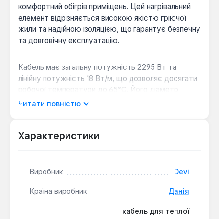
комфортний обігрів приміщень. Цей нагрівальний
елемент відрізняється високою якістю гріючої
жили та надійною ізоляцією, що гарантує безпечну
та довговічну експлуатацію.
Кабель має загальну потужність 2295 Вт та
лінійну потужність 18 Вт/м, що дозволяє досягати
робочої температури до 65°С. Його діаметр
становить 6.9 мм, що робить його зручним для
Читати повністю
укладання під різні підлогові покриття, зокрема під
плитку, з рекомендованою товщиною стяжки 50
мм. Екран з алюмінієвої фольги забезпечує
Характеристики
додатковий захист від електромагнітного
випромінювання, підвищуючи безпеку системи.
Виробник
Devi
Універсальність застосування:
Нагрівальні
Країна виробник
Данія
кабелі Devi можуть використовуватися не
тільки для теплої підлоги, але й для систем
кабель для теплої
антиобледеніння тротуарів, під'їздів, сходів, а