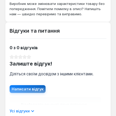
ефективну систему опалення або додаткового
Виробник може змінювати характеристики товару без
обігріву. Він ідеально підходить для встановлення
попередження. Помітили помилку в описі? Напишіть
у ванних кімнатах, на балконах, у житлових та
нам — швидко перевіримо та виправимо.
громадських приміщеннях, де необхідно
забезпечити комфортну температуру підлоги або
Відгуки та питання
запобігти замерзанню поверхонь.
0 з 0 відгуків
Середня оцінка 0 з 5 зірок
Залиште відгук!
Діліться своїм досвідом з іншими клієнтами.
Написати відгук
Відображати рецензії лише поточною
мовою.
Усі відгуки