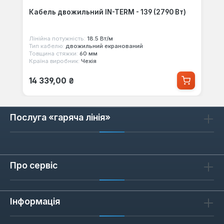
Кабель двожильний IN-TERM - 139 (2790 Вт)
Лінійна потужність:
18.5 Вт/м
Тип кабелю:
двожильний екранований
Товщина стяжки:
60 мм
Країна виробник:
Чехія
Звичайна ціна:
14 339,00 ₴
Послуга «гаряча лінія»
Про сервіс
Інформація