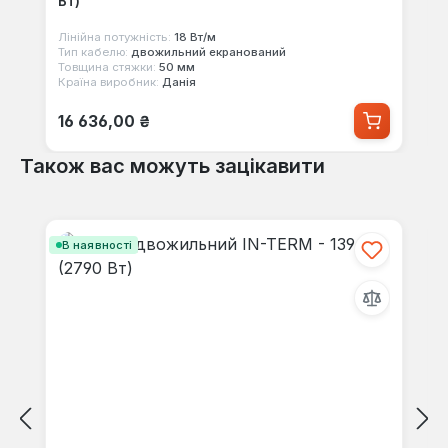
Вт)
Лінійна потужність:
18 Вт/м
Тип кабелю:
двожильний екранований
Товщина стяжки:
50 мм
Країна виробник:
Данія
Звичайна ціна:
16 636,00 ₴
Також вас можуть зацікавити
Пропустити галерею продуктів
В наявності