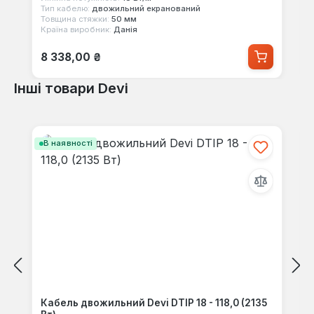
Тип кабелю:
двожильний екранований
Товщина стяжки:
50 мм
Країна виробник:
Данія
Звичайна ціна:
8 338,00 ₴
Інші товари Devi
Пропустити галерею продуктів
В наявності
Кабель двожильний Devi DTIP 18 - 118,0 (2135