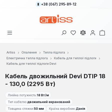
+38 (067) 295-89-12
Перейти до основного вмісту
У вас є 0 у списку
Кош
Artiss
Опалення
Тепла підлога
Електрична тепла підлога
Кабель для теплої підлоги
Кабель для теплої підлоги Devi
Кабель двожильний Devi DTIP 18
- 130,0 (2295 Вт)
Лінійна потужність:
18 Вт/м
Тип кабелю:
двожильний екранований
Товщина стяжки:
50 мм
Країна виробник:
Данія