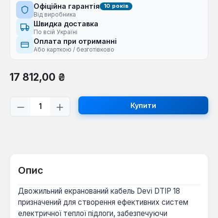
Офіційна гарантія
10 років
Від виробника
Швидка доставка
По всій Україні
Оплата при отриманні
Або карткою / безготівково
Звичайна ціна:
17 812,00 ₴
Кількість товару: Введіть потрібну кі
Купити
Опис
Двожильний екранований кабель Devi DTIP 18
призначений для створення ефективних систем
електричної теплої підлоги, забезпечуючи