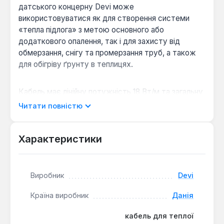
датського концерну Devi може
використовуватися як для створення системи
«тепла підлога» з метою основного або
додаткового опалення, так і для захисту від
обмерзання, снігу та промерзання труб, а також
для обігріву ґрунту в теплицях.
Кабель має лінійну потужність 18 Вт/м та загальну
потужність 535 Вт, що забезпечує швидкий та
Читати повністю
рівномірний нагрів. Його конструкція включає
холодний провід з'єднання, а перехід від
«гарячого» до «холодного» кінця оснащений
Характеристики
заводським герметичним муфтовим з'єднанням,
що гарантує надійність та безпеку експлуатації.
Завдяки діаметру 6.9 мм, кабель легко
Виробник
Devi
монтується в бетонну стяжку товщиною від 50
мм.
Країна виробник
Данія
кабель для теплої
Універсальність застосування:
Підходить