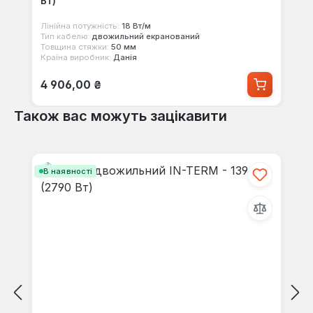
Вт)
Лінійна потужність:
18 Вт/м
Тип кабелю:
двожильний екранований
Товщина стяжки:
50 мм
Країна виробник:
Данія
Звичайна ціна:
4 906,00 ₴
Також вас можуть зацікавити
Пропустити галерею продуктів
В наявності