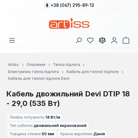
+38 (067) 295-89-12
Перейти до основного вмісту
У вас є 0 у списку
Кош
Artiss
Опалення
Тепла підлога
Електрична тепла підлога
Кабель для теплої підлоги
Кабель для теплої підлоги Devi
Кабель двожильний Devi DTIP 18
- 29,0 (535 Вт)
Лінійна потужність:
18 Вт/м
Тип кабелю:
двожильний екранований
Товщина стяжки:
50 мм
Країна виробник:
Данія