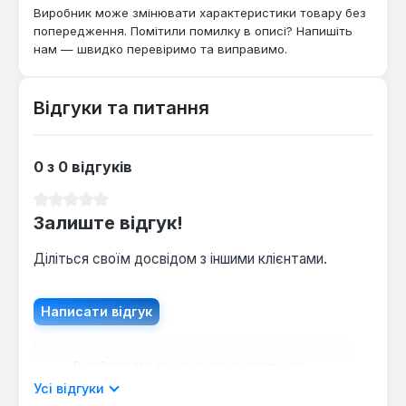
підходить для об'єктів, де потрібне надійне та
Виробник може змінювати характеристики товару без
енергоефективне рішення для обігріву, працюючи
попередження. Помітили помилку в описі? Напишіть
від стандартної мережі 220 В та підтримуючи
нам — швидко перевіримо та виправимо.
робочу температуру до 65°С.
Відгуки та питання
0 з 0 відгуків
Середня оцінка 0 з 5 зірок
Залиште відгук!
Діліться своїм досвідом з іншими клієнтами.
Написати відгук
Відображати рецензії лише поточною
мовою.
Усі відгуки