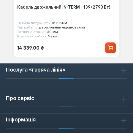
Кабель двожильний IN-TERM - 139 (2790 Вт)
Лінійна потужність:
18.5 Вт/м
Тип кабелю:
двожильний екранований
Товщина стяжки:
60 мм
Країна виробник:
Чехія
Звичайна ціна:
14 339,00 ₴
Послуга «гаряча лінія»
Про сервіс
Інформація