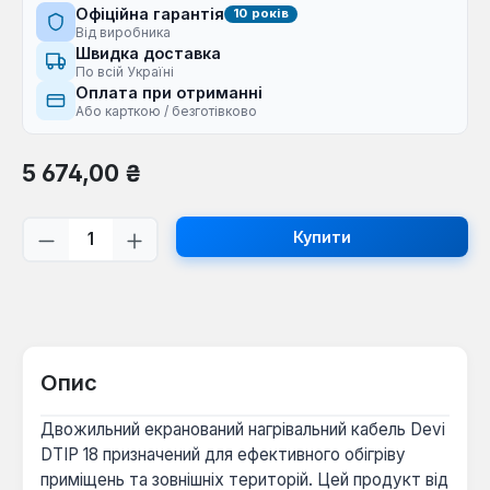
Офіційна гарантія
10 років
Від виробника
Швидка доставка
По всій Україні
Оплата при отриманні
Або карткою / безготівково
Звичайна ціна:
5 674,00 ₴
Кількість товару: Введіть потрібну кі
Купити
Опис
Двожильний екранований нагрівальний кабель Devi
DTIP 18 призначений для ефективного обігріву
приміщень та зовнішніх територій. Цей продукт від