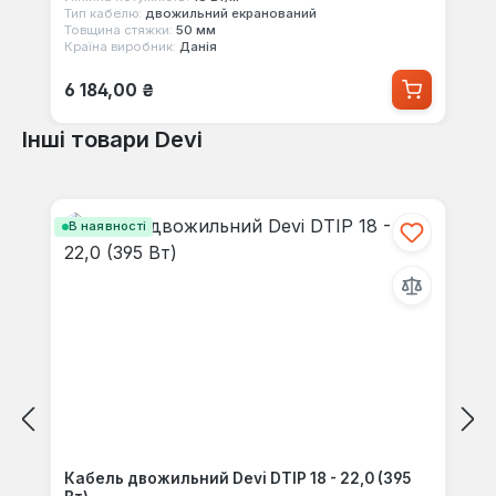
Тип кабелю:
двожильний екранований
Товщина стяжки:
50 мм
Країна виробник:
Данія
Звичайна ціна:
6 184,00 ₴
Інші товари Devi
Пропустити галерею продуктів
В наявності
Кабель двожильний Devi DTIP 18 - 22,0 (395